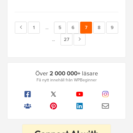
Föregående
Sida
1
Sida
5
Sida
6
Sida
7
Sida
8
Sida
9
Mellansidor
…
utelämnade
sida
Sida
27
Nästa
Mellansidor
…
utelämnade
sida
Primär
Över
2 000 000+
läsare
sidofält
Få nytt innehåll från WPBeginner