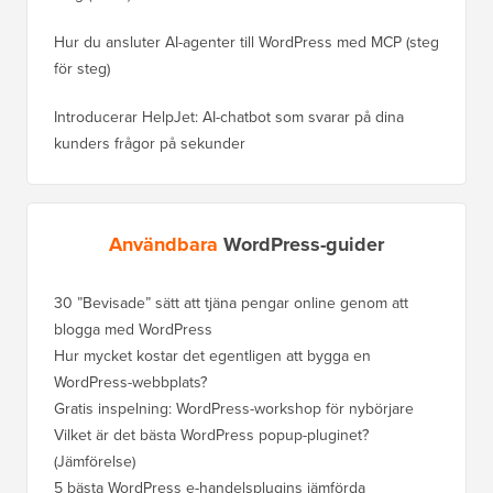
Hur du ansluter AI-agenter till WordPress med MCP (steg
för steg)
Introducerar HelpJet: AI-chatbot som svarar på dina
kunders frågor på sekunder
Användbara
WordPress-guider
30 ”Bevisade” sätt att tjäna pengar online genom att
Hur du f
blogga med WordPress
WordPre
Hur mycket kostar det egentligen att bygga en
Hur man
WordPress-webbplats?
att förl
Gratis inspelning: WordPress-workshop för nybörjare
Hur du b
ranknin