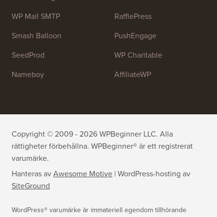
OptinMonster
Duplicator
WPForms
WP Simple Pay
All in One SEO
Easy Digital Downloads
MonsterInsights
SearchWP
WP Mail SMTP
RafflePress
Smash Balloon
PushEngage
SeedProd
WP Charitable
Nameboy
AffiliateWP