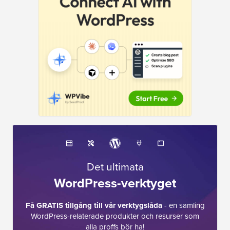
Det ultimata
WordPress-verktyget
Få GRATIS tillgång till vår verktygslåda
- en samling
WordPress-relaterade produkter och resurser som
alla proffs bör ha!