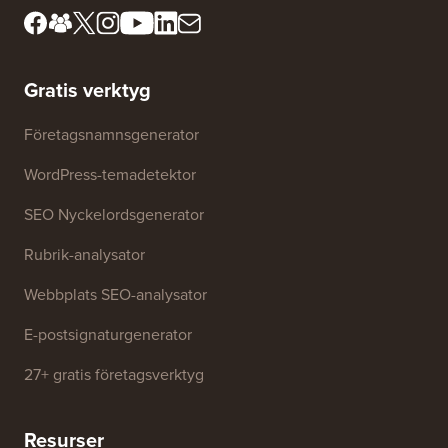
Möt vårt granskningsråd
FTC-upplysning
Press &
Sälj inte min information
varumärkesresurser
Tillväxtfond
Kontakta oss
Gratis verktyg
Företagsnamnsgenerator
WordPress-temadetektor
SEO Nyckelordsgenerator
Rubrik-analysator