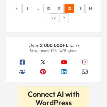
Föregående
Sida
1
Sida
10
Sida
11
Sida
12
Sida
13
Sida
14
Mellansidor
…
utelämnade
sida
Sida
22
Nästa
Mellansidor
…
utelämnade
sida
Primär
Över
2 000 000+
läsare
sidofält
Få nytt innehåll från WPBeginner