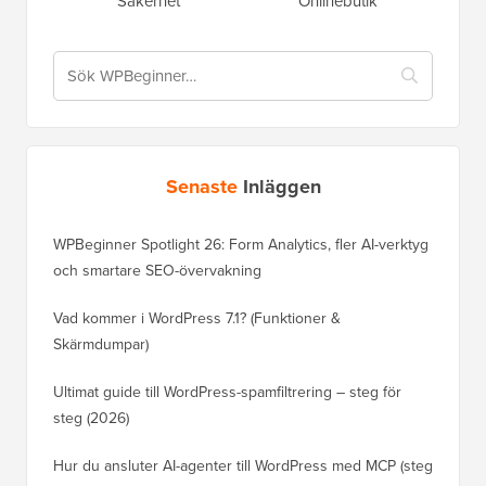
Säkerhet
Onlinebutik
Senaste
Inläggen
WPBeginner Spotlight 26: Form Analytics, fler AI-verktyg
och smartare SEO-övervakning
Vad kommer i WordPress 7.1? (Funktioner &
Skärmdumpar)
Ultimat guide till WordPress-spamfiltrering – steg för
steg (2026)
Hur du ansluter AI-agenter till WordPress med MCP (steg