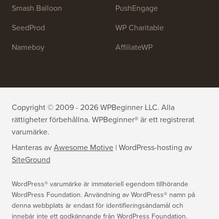
OptinMonster
Duplicator
WPForms
WP Simple Pay
All in One SEO
Easy Digital Downloads
MonsterInsights
SearchWP
WP Mail SMTP
RafflePress
Smash Balloon
PushEngage
SeedProd
WP Charitable
Nameboy
AffiliateWP
Copyright © 2009 - 2026 WPBeginner LLC. Alla
rättigheter förbehållna. WPBeginner® är ett registrerat