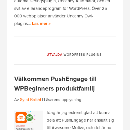
automatiseringsplugin, Uncanny Automator, och en
svit av e-lärandeprogram för WordPress. Över 25
000 webbplatser använder Uncanny Owl-
plugins…
Läs mer »
UTVALDA
WORDPRESS-PLUGINS
Välkommen PushEngage till
WPBeginners produktfamilj
Av
Syed Balkhi
|
Läsarens upplysning
Idag är jag extremt glad att kunna
dela att PushEngage har anslutit sig
till Awesome Motive, och det är nu