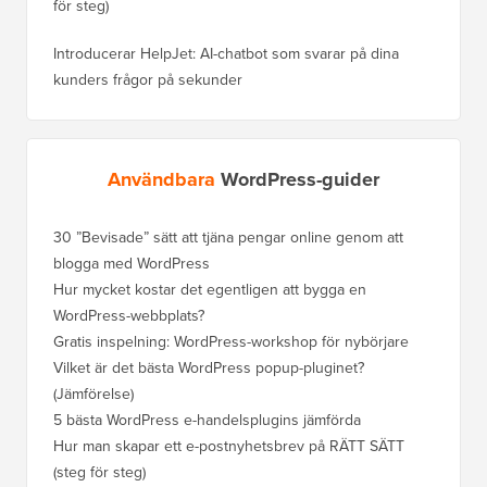
för steg)
Introducerar HelpJet: AI-chatbot som svarar på dina
kunders frågor på sekunder
Användbara
WordPress-guider
30 ”Bevisade” sätt att tjäna pengar online genom att
Hur du f
blogga med WordPress
WordPre
Hur mycket kostar det egentligen att bygga en
Hur man
WordPress-webbplats?
att förl
Gratis inspelning: WordPress-workshop för nybörjare
Hur du b
ranknin
Vilket är det bästa WordPress popup-pluginet?
(Jämförelse)
Så här b
steg)