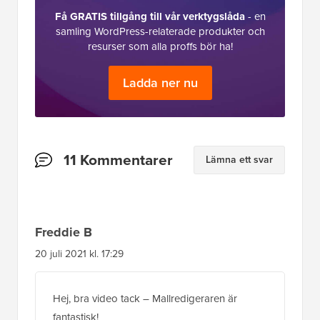
Få GRATIS tillgång till vår verktygslåda
- en
samling WordPress-relaterade produkter och
resurser som alla proffs bör ha!
Ladda ner nu
Läsarnas
11 Kommentarer
Lämna ett svar
interaktioner
Freddie B
20 juli 2021 kl. 17:29
Hej, bra video tack – Mallredigeraren är
fantastisk!