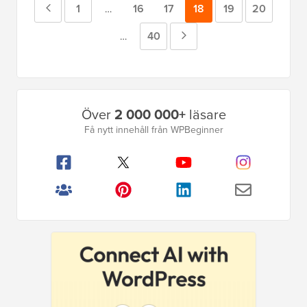
Föregående
Sida
1
16
17
Sida
18
Sida
19
Sida
20
Mellansidor
…
utelämnade
sida
Sida
40
Nästa
Mellansidor
…
utelämnade
sida
Primär
Över
2 000 000+
läsare
sidofält
Få nytt innehåll från WPBeginner