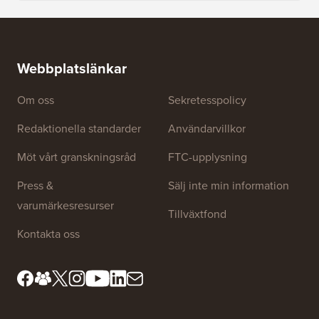
Hur man
Hur man skapar ett e-postnyhetsbrev på RÄTT SÄTT
(steg för steg)
Hur man 
utan dri
Webbplatslänkar
Om oss
Sekretesspolicy
Redaktionella standarder
Användarvillkor
Möt vårt granskningsråd
FTC-upplysning
Press &
Sälj inte min information