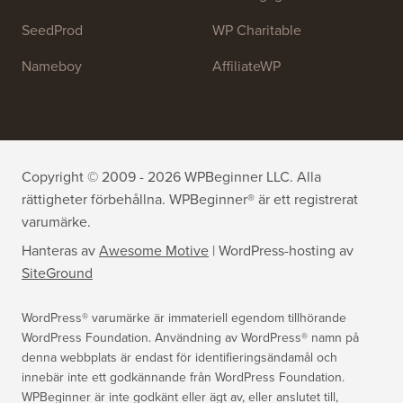
WPForms
WP Simple Pay
All in One SEO
Easy Digital Downloads
MonsterInsights
SearchWP
WP Mail SMTP
RafflePress
Smash Balloon
PushEngage
SeedProd
WP Charitable
Nameboy
AffiliateWP
Copyright © 2009 - 2026 WPBeginner LLC. Alla
rättigheter förbehållna. WPBeginner® är ett registrerat
varumärke.