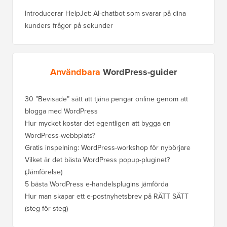
Introducerar HelpJet: AI-chatbot som svarar på dina
kunders frågor på sekunder
Användbara
WordPress-guider
30 ”Bevisade” sätt att tjäna pengar online genom att
Hur du f
blogga med WordPress
WordPre
Hur mycket kostar det egentligen att bygga en
Hur man
WordPress-webbplats?
att förl
Gratis inspelning: WordPress-workshop för nybörjare
Hur du b
ranknin
Vilket är det bästa WordPress popup-pluginet?
(Jämförelse)
Så här b
steg)
5 bästa WordPress e-handelsplugins jämförda