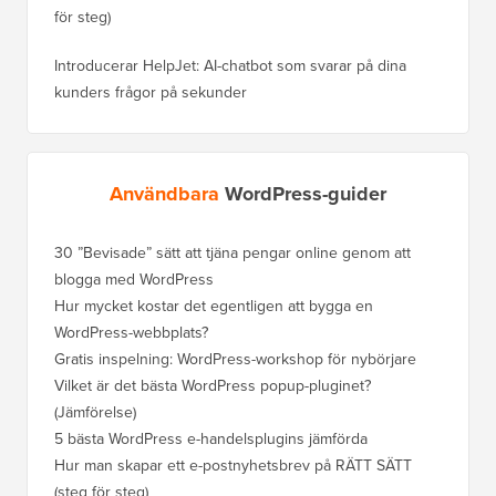
för steg)
Introducerar HelpJet: AI-chatbot som svarar på dina
kunders frågor på sekunder
Användbara
WordPress-guider
30 ”Bevisade” sätt att tjäna pengar online genom att
Hur du f
blogga med WordPress
WordPre
Hur mycket kostar det egentligen att bygga en
Hur man
WordPress-webbplats?
att förl
Gratis inspelning: WordPress-workshop för nybörjare
Hur du b
ranknin
Vilket är det bästa WordPress popup-pluginet?
(Jämförelse)
Så här b