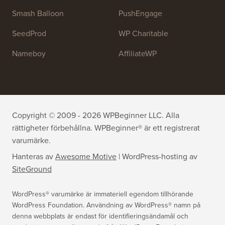
OptinMonster
Duplicator
WPForms
WP Simple Pay
All in One SEO
Easy Digital Downloads
MonsterInsights
SearchWP
WP Mail SMTP
RafflePress
Smash Balloon
PushEngage
SeedProd
WP Charitable
Nameboy
AffiliateWP
Copyright © 2009 - 2026 WPBeginner LLC. Alla