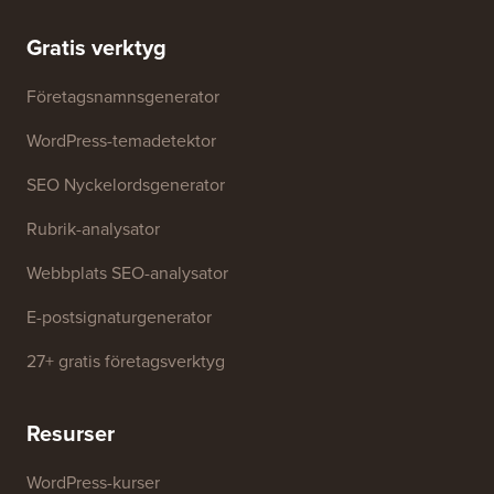
Press &
Sälj inte min information
varumärkesresurser
Tillväxtfond
Kontakta oss
Gratis verktyg
Företagsnamnsgenerator
WordPress-temadetektor
SEO Nyckelordsgenerator
Rubrik-analysator
Webbplats SEO-analysator
E-postsignaturgenerator