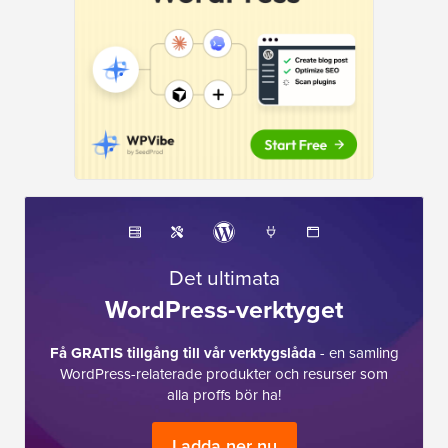
Det ultimata
WordPress-verktyget
Få GRATIS tillgång till vår verktygslåda
- en samling
WordPress-relaterade produkter och resurser som
alla proffs bör ha!
Ladda ner nu