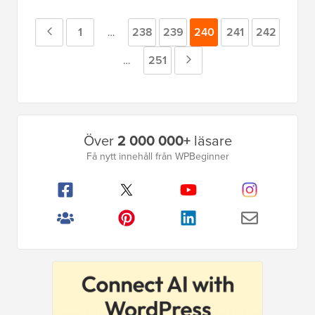
Föregående
Sida
1
Sida
238
Sida
239
Sida
240
Sida
241
Sida
242
Mellansidor
…
utelämnade
sida
Sida
251
Nästa
Mellansidor
…
utelämnade
sida
Primär
Över
2 000 000+
läsare
sidofält
Få nytt innehåll från WPBeginner