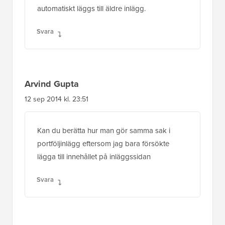
Arvind Gupta
12 sep 2014 kl. 23:51
Kan du berätta hur man gör samma sak i
portföljinlägg eftersom jag bara försökte
lägga till innehållet på inläggssidan
Svara
Scot MacDonald
5 maj 2014 kl. 19:52
Kan detta fungera för utdrag också med lite
justeringar? Jag antar att man bara byter ut