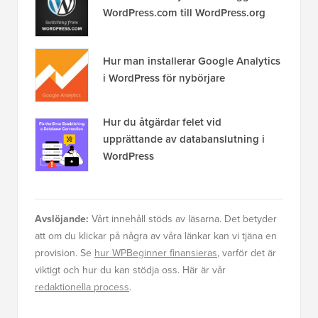
Hur du åtgärdar felet vid
upprättande av databanslutning i
WordPress
Avslöjande:
Vårt innehåll stöds av läsarna. Det betyder
att om du klickar på några av våra länkar kan vi tjäna en
provision. Se
hur WPBeginner finansieras
, varför det är
viktigt och hur du kan stödja oss. Här är vår
redaktionella process
.
Om redaktionen
Redaktionellt team på WPBeginner är ett team
av WordPress-experter ledda av Syed Balkhi
med över 16 års erfarenhet av WordPress,