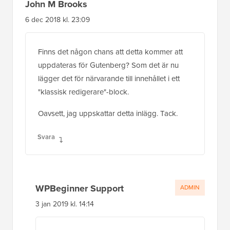
"klassisk redigerare"-block.
Oavsett, jag uppskattar detta inlägg. Tack.
Svara
WPBeginner Support
ADMIN
3 jan 2019 kl. 14:14
Vi går igenom olika artiklar för
Gutenberg/Blockredigeringskompatibilitet.
Vi kommer definitivt att titta på den här
Svara