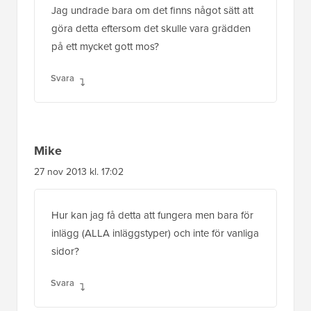
Mike
27 nov 2013 kl. 17:02
Hur kan jag få detta att fungera men bara för
inlägg (ALLA inläggstyper) och inte för vanliga
sidor?
Svara
WPBeginner Support
ADMIN
28 nov 2013 kl. 10:37
Ta en titt på det här exemplet: