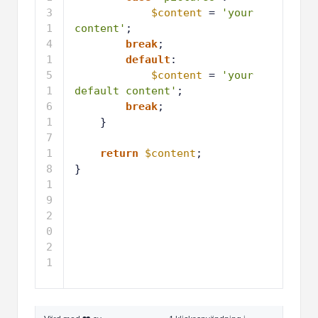
2
1
$content
= 
'your 
3
content'
;
1
break
;
4
1
default
:
5
1
$content
= 
'your 
6
default content'
;
1
break
;
7
1
}
8
1
9
2
return
$content
;
0
2
}
1
Värd med ❤️ av
1-klicksanvändning i
WPCode
WordPress
Källa:
Justin Tadlock