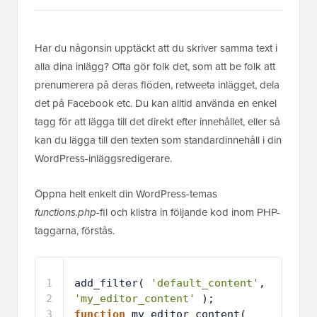
Har du någonsin upptäckt att du skriver samma text i
alla dina inlägg? Ofta gör folk det, som att be folk att
prenumerera på deras flöden, retweeta inlägget, dela
det på Facebook etc. Du kan alltid använda en enkel
tagg för att lägga till det direkt efter innehållet, eller så
kan du lägga till den texten som standardinnehåll i din
WordPress-inläggsredigerare.
Öppna helt enkelt din WordPress-temas
functions.php
-fil och klistra in följande kod inom PHP-
taggarna, förstås.
1
add_filter( 
'default_content'
, 
'my_editor_content'
);
2
function
my_editor_content( 