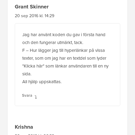
F – Hur lägger jag till hyperlänkar på vissa
texter, som om jag har en textdel som lyder
"Klicka här" som länkar användaren till en ny
sida.
All hjälp uppskattas.
Svara
Krishna
26 apr 2016 kl. 06:39
Kan du hjälpa mig genom att berätta hur jag
gör detta... när administratören lägger till en
ny produktbild i media och klickar på
knappen "infoga produkt" ska den