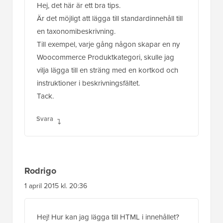
instruktioner i beskrivningsfältet.
Tack.
Svara
Rodrigo
1 april 2015 kl. 20:36
Hej! Hur kan jag lägga till HTML i innehållet?
Mitt innehåll innehåller s och flera andra
element med "klasser" och citattecken. Kanske
är det därför resultatet blev en blank sida. Kan
någon hjälpa mig?
Svara