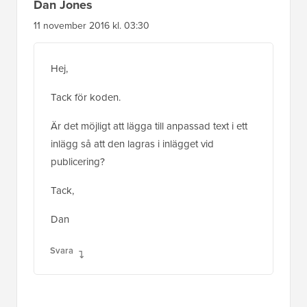
Är det möjligt att lägga till anpassad text i ett
inlägg så att den lagras i inlägget vid
publicering?
Tack,
Dan
Svara
Grant Skinner
20 sep 2016 kl. 14:29
Jag har använt koden du gav i första hand
och den fungerar utmärkt, tack.