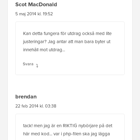
innehåll mot utdrag...
Svara
brendan
22 feb 2014 kl. 03:38
tack! men jag är en RIKTIG nybörjare på det
här med kod... var i php-filen ska jag lägga
koden? det finns så många sektioner där inne,
spelar det någon roll?
tack igen!
Svara