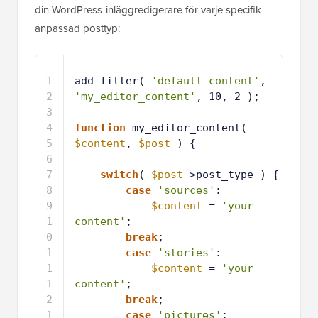
din WordPress-inläggredigerare för varje specifik
anpassad posttyp:
1
add_filter( 
'default_content'
, 
'my_editor_content'
, 10, 2 );
2
3
function
my_editor_content( 
$content
, 
$post
) {
4
5
switch
( 
$post
->post_type ) {
6
case
'sources'
:
7
$content
= 
'your 
content'
;
8
break
;
9
case
'stories'
:
1
$content
= 
'your 
0
content'
;
1
break
;
1
1
case
'pictures'
: