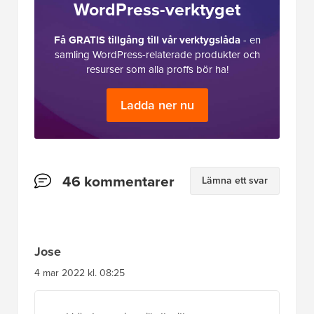
Läsarnas
46 kommentarer
Lämna ett svar
interaktioner
Jose
4 mar 2022 kl. 08:25
vad händer om jag vill att mitt
standardinnehåll ska vara en tabell med rader
& kolumner i redigeraren
Svara