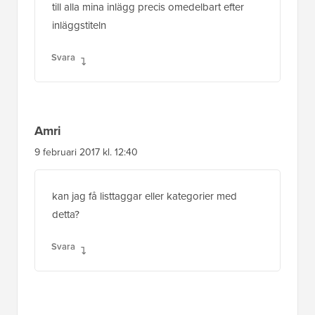
Amri
9 februari 2017 kl. 12:40
kan jag få listtaggar eller kategorier med
detta?
Svara
Dan Jones
11 november 2016 kl. 03:30
Hej,
Tack för koden.