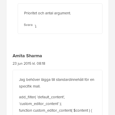
Amita Sharma
23 jun 2015 kl. 08:18
Jag behöver lägga till standardinnehåll för en
specifik mall.
add_filter( ‘default_content’,
‘custom_editor_content’ );
function custom_editor_content( $content ) {
global $current_screen;
if ( $current_screen->post_type == ‘download’)
{
$content = ‘INNEHÅLL FÖR ANPASSAD
POSTTYP’;
}