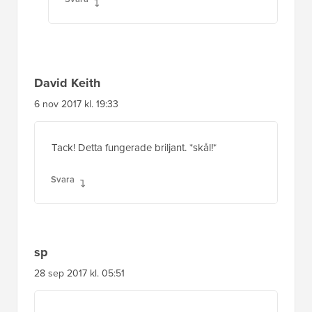
Tack! Detta fungerade briljant. *skål!*
Svara
sp
28 sep 2017 kl. 05:51
tack för inlägget men jag vill ha lite mer, som
att jag vill lägga till kodinnehåll som en liten
kod som jag kan använda i alla inlägg och
kan redigera vissa av dess värden för varje
inlägg, som att jag vill ha viss text i fetstil, viss
färgad text, en inbäddad Youtube-kod där jag