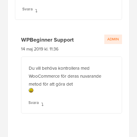
14 maj 2019 kl. 11:36
Du vill behöva kontrollera med
WooCommerce för deras nuvarande
metod för att göra det
Svara
John M Brooks
6 dec 2018 kl. 23:09
Finns det någon chans att detta kommer att
uppdateras för Gutenberg? Som det är nu
lägger det för närvarande till innehållet i ett