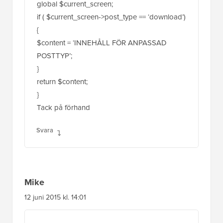
return $content;
}
Tack på förhand
Svara
Mike
12 juni 2015 kl. 14:01
Hej, det här är ett bra tips.
Är det möjligt att lägga till standardinnehåll till
en taxonomibeskrivning.
Till exempel, varje gång någon skapar en ny
Woocommerce Produktkategori, skulle jag
vilja lägga till en sträng med en kortkod och