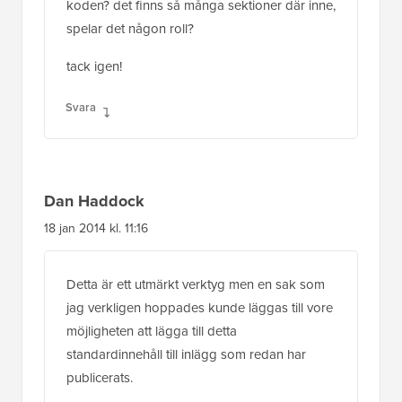
Dan Haddock
18 jan 2014 kl. 11:16
Detta är ett utmärkt verktyg men en sak som
jag verkligen hoppades kunde läggas till vore
möjligheten att lägga till detta
standardinnehåll till inlägg som redan har
publicerats.
Jag undrade bara om det finns något sätt att
göra detta eftersom det skulle vara grädden
på ett mycket gott mos?
Svara