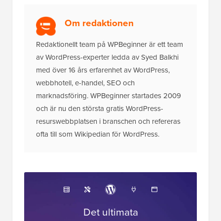
webbhotell, e-handel, SEO och
marknadsföring. WPBeginner startades 2009
och är nu den största gratis WordPress-
resurswebbplatsen i branschen och refereras
ofta till som Wikipedian för WordPress.
Det ultimata
WordPress-verktyget
Få GRATIS tillgång till vår verktygslåda
- en
samling WordPress-relaterade produkter och
resurser som alla proffs bör ha!
Ladda ner nu