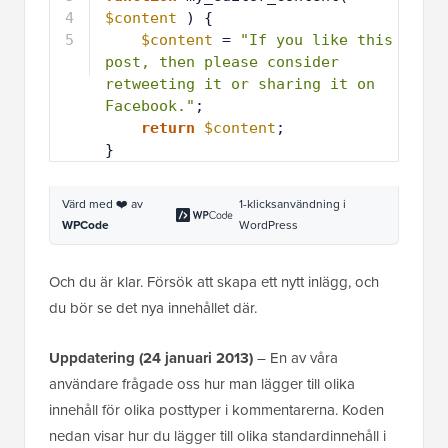
$content
) {
3
$content
= 
"If you like this 
post, then please consider 
retweeting it or sharing it on 
Facebook."
;
4
return
$content
;
5
}
Värd med ❤️ av
1-klicksanvändning i
WPCode
WordPress
Och du är klar. Försök att skapa ett nytt inlägg, och
du bör se det nya innehållet där.
Uppdatering (24 januari 2013)
– En av våra
användare frågade oss hur man lägger till olika
innehåll för olika posttyper i kommentarerna. Koden
nedan visar hur du lägger till olika standardinnehåll i