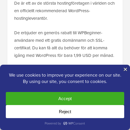
De är ett av de största hostingföretagen i världen och
en officiellt rekommenderad WordPress-
hostingleverantör.
De erbjuder en generös rabatt till WPBeginner-
användare med ett gratis domännamn och SSL-
certifikat. Du kan få allt du behöver för att komma
igång med WordPress för bara 1,99 USD per månad.
→ Klicka här för att hämta detta
exklusiva Bluehost-erbjudande ←
Bortsett från Bluehost kan du även använda andra
hosting-leverantörer som
Hostinger
eller
SiteGround
,
vilket gör det enkelt att komma igång.
För mer information, se vår kompletta guide om
hur