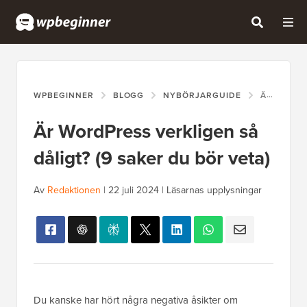
WPBEGINNER
BLOGG
NYBÖRJARGUIDE
ÄR WORDPRESS VERKLIGEN SÅ DÅLIGT? (9 SAKER DU BÖR VETA)
Är WordPress verkligen så
dåligt? (9 saker du bör veta)
Av
Redaktionen
|
22 juli 2024
|
Läsarnas upplysningar
Du kanske har hört några negativa åsikter om