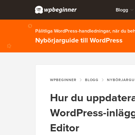
Blogg
Pålitliga WordPress-handledningar, när du b
Nybörjarguide till WordPress
WPBEGINNER
BLOGG
NYBÖRJARGU
Hur du uppdatera
WordPress-inläg
Editor