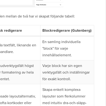
aden mellan de två har vi skapat följande tabell:
sk redigerare
Blockredigerare (Gutenberg)
En samling individuella
a textfält, liknande en
"block" för varje
andlare.
innehållselement.
udverktygsfält högst
Varje block har sin egen
r formatering av hela
verktygsfält och inställningar
entet.
för exakt kontroll.
Skapa enkelt komplexa
sade layoutalternativ,
layouter som flerkolumner
ofta kortkoder eller
med intuitiv dra-och-släpp-