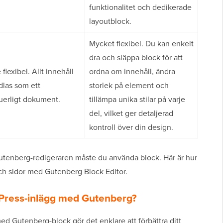
funktionalitet och dedikerade
layoutblock.
Mycket flexibel. Du kan enkelt
dra och släppa block för att
flexibel. Allt innehåll
ordna om innehåll, ändra
las som ett
storlek på element och
uerligt dokument.
tillämpa unika stilar på varje
del, vilket ger detaljerad
kontroll över din design.
i Gutenberg-redigeraren måste du använda block. Här är hur
ch sidor med Gutenberg Block Editor.
Press-inlägg med Gutenberg?
d Gutenberg-block gör det enklare att förbättra ditt