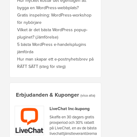
Hur mycket kostar det egentligen att
bygga en WordPress-webbplats?
Gratis inspelning: WordPress-workshop
för nybörjare
Vilket är det bästa WordPress popup-
pluginet? (Jämförelse)
5 bästa WordPress e-handelsplugins
jämförda
Hur man skapar ett e-postnyhetsbrev på
RÄTT SÄTT (steg för steg)
Erbjudanden & Kuponger
(visa alla)
LiveChat Inc-kupong
Skaffa en 30 dagars gratis
provperiod och 30% rabatt
på LiveChat, en av de bästa
livechattjänstleverantörerna