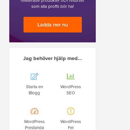
relaterade produkter och resurser
som alla proffs bör ha!
Ladda ner nu
Jag behöver hjälp med...
Starta en
WordPress
Blogg
SEO
WordPress
WordPress
Prestanda
Fel