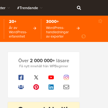
ter
#Trendande
20+
3000+
År av
WordPress-
WordPress-
handledningar
erfarenhet
av experter
Primär
Över
2 000 000+
läsare
sidofält
Få nytt innehåll från WPBeginner