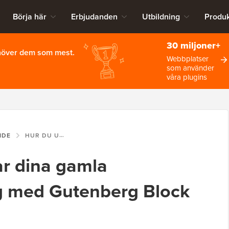
Börja här
Erbjudanden
Utbildning
Produk
30 miljoner+
ehöver dem som mest.
Webbplatser
som använder
våra plugins
IDE
HUR DU UPPDATERAR DINA GAMLA WORDPRESS-INLÄGG MED GUTENBERG BLOCK EDITOR
r dina gamla
g med Gutenberg Block