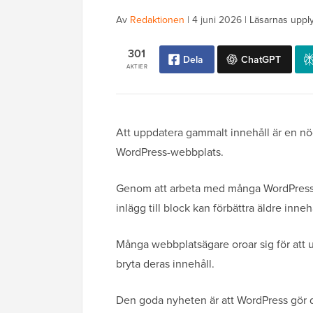
Av
Redaktionen
|
4 juni 2026
|
Läsarnas uppl
301
Dela
ChatGPT
AKTIER
Att uppdatera gammalt innehåll är en nö
WordPress-webbplats.
Genom att arbeta med många WordPress-a
inlägg till block kan förbättra äldre inne
Många webbplatsägare oroar sig för att
bryta deras innehåll.
Den goda nyheten är att WordPress gör d