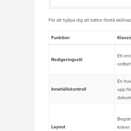
För att hjälpa dig att bättre förstå skilln
Funktion
Klassi
Ett end
Redigeringsstil
ordbeh
En huv
Innehållskontroll
upp fö
dokum
Begrän
Layout
kräver 