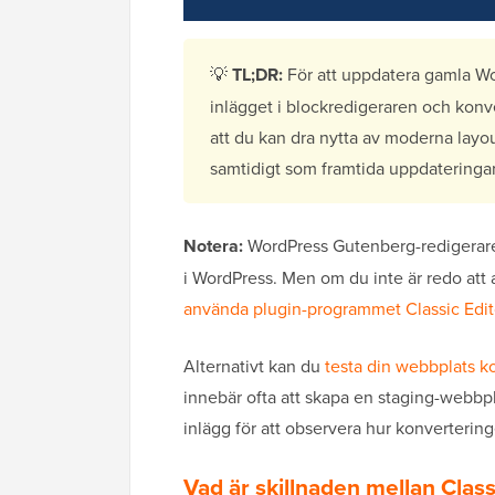
💡
TL;DR:
För att uppdatera gamla W
inlägget i blockredigeraren och konver
att du kan dra nytta av moderna layou
samtidigt som framtida uppdateringar
Notera:
WordPress Gutenberg-redigeraren 
i WordPress. Men om du inte är redo at
använda plugin-programmet Classic Edit
Alternativt kan du
testa din webbplats ko
innebär ofta att skapa en staging-webbplat
inlägg för att observera hur konvertering
Vad är skillnaden mellan Clas