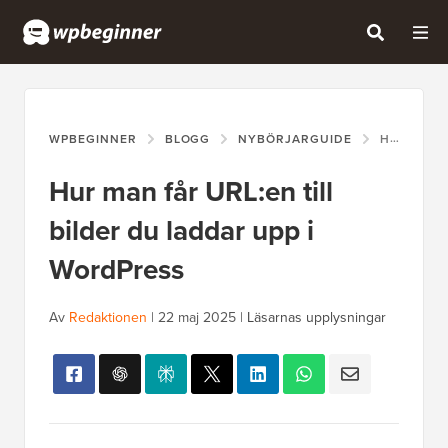
WPBEGINNER
BLOGG
NYBÖRJARGUIDE
HUR MAN FÅR URL:EN TILL BILDER DU LADDAR UPP I WORDPRESS
Hur man får URL:en till
bilder du laddar upp i
WordPress
Av
Redaktionen
|
22 maj 2025
|
Läsarnas upplysningar