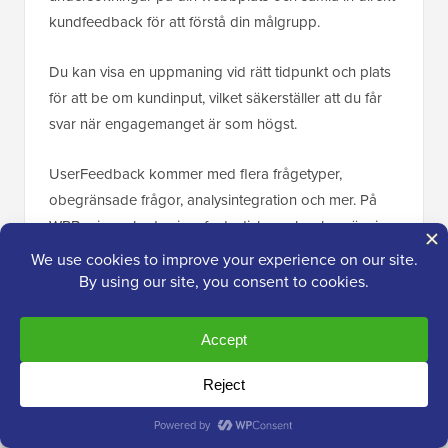
kundfeedback för att förstå din målgrupp.
Du kan visa en uppmaning vid rätt tidpunkt och plats
för att be om kundinput, vilket säkerställer att du får
svar när engagemanget är som högst.
UserFeedback kommer med flera frågetyper,
obegränsade frågor, analysintegration och mer. På
WPBeginner hade vi en fantastisk upplevelse när vi
använde det för att förstå vad våra kunder inom
webbdesign behövde.
För mer information, se vår
kompletta UserFeedback-
recension
som täcker allt du behöver veta om
pluginet.