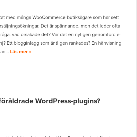
etat med många WooCommerce-butiksägare som har sett
örsäljningsökningar. Det är spännande, men det leder ofta
fråga: vad orsakade det? Var det en nyligen genomförd e-
j? Ett blogginlägg som äntligen rankades? En hänvisning
nnan…
Läs mer »
 föråldrade WordPress-plugins?