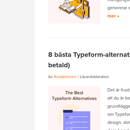
genererar 
mer »
8 bästa Typeform-alternat
betald)
Av
Redaktionen
|
Läsardeklaration
Det är frus
att du är b
grundlägga
om Typefor
design, st