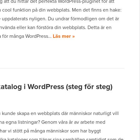
ig att du hittar det perfekta WordPress-pluginet för att
en cool funktion på din webbplats. Men det finns en hake:
e uppdaterats nyligen. Du undrar förmodligen om det är
använda eller kan förstöra din webbplats. Detta är en
ga för många WordPress…
Läs mer »
alog i WordPress (steg för steg)
 kunde skapa en webbplats där människor naturligt vill
ina egna listningar? Genom våra år av arbete med
har vi stött på många människor som har byggt
ika kataloger som tjänar sina samhällen samtidigt som de