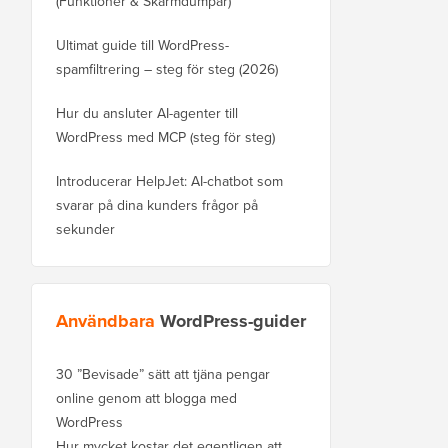
(Funktioner & Skärmdumpar)
Ultimat guide till WordPress-
spamfiltrering – steg för steg (2026)
Hur du ansluter AI-agenter till
WordPress med MCP (steg för steg)
Introducerar HelpJet: AI-chatbot som
svarar på dina kunders frågor på
sekunder
Användbara
WordPress-guider
30 ”Bevisade” sätt att tjäna pengar
online genom att blogga med
WordPress
Hur mycket kostar det egentligen att