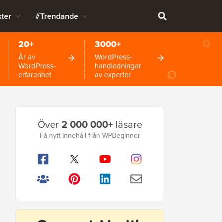
ter
#Trendande
20+
3000+
År av
WordPress-
WordPress-
handledningar
erfarenhet
av experter
Primär
Över
2 000 000+
läsare
sidofält
Få nytt innehåll från WPBeginner