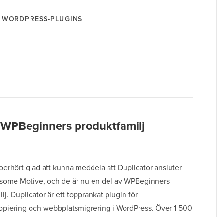
WORDPRESS-PLUGINS
l WPBeginners produktfamilj
 oerhört glad att kunna meddela att Duplicator ansluter
wesome Motive, och de är nu en del av WPBeginners
lj. Duplicator är ett topprankat plugin för
opiering och webbplatsmigrering i WordPress. Över 1 500