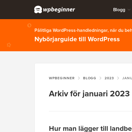
Blogg
Pålitliga WordPress-handledningar, när du b
Nybörjarguide till WordPress
WPBEGINNER
BLOGG
2023
JAN
Arkiv för januari 2023
Hur man lägger till land