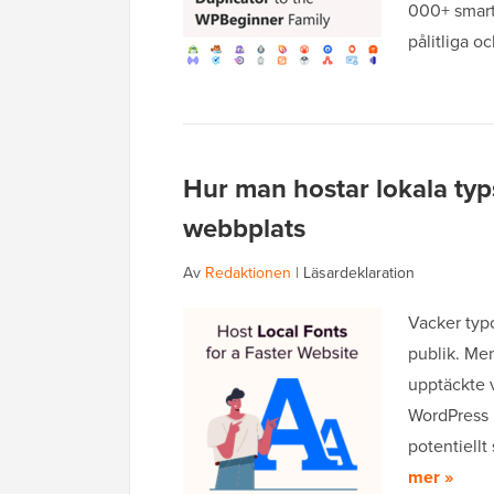
000+ smart
pålitliga 
Hur man hostar lokala typ
webbplats
Av
Redaktionen
|
Läsardeklaration
Vacker typo
publik. Me
upptäckte v
WordPress 
potentiellt
mer »