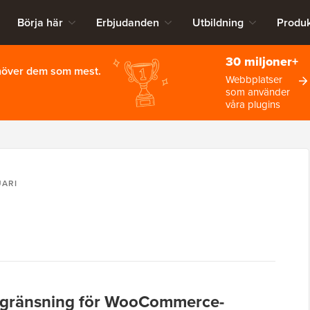
Börja här
Erbjudanden
Utbildning
Produk
30 miljoner+
ehöver dem som mest.
Webbplatser
som använder
våra plugins
UARI
begränsning för WooCommerce-