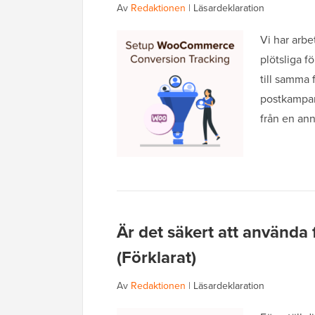
Av
Redaktionen
|
Läsardeklaration
Vi har arb
plötsliga f
till samma 
postkampan
från en a
Är det säkert att använda
(Förklarat)
Av
Redaktionen
|
Läsardeklaration