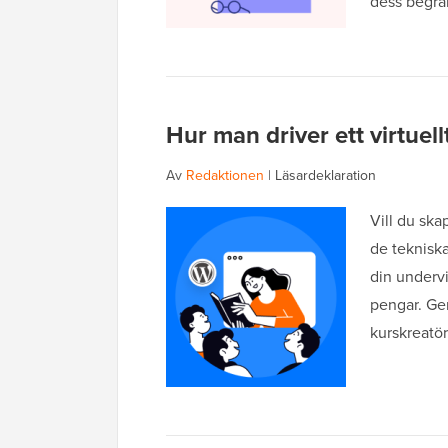
dess begr
Hur man driver ett virtue
Av
Redaktionen
|
Läsardeklaration
Vill du ska
de teknisk
din undervi
pengar. Ge
kurskreatör