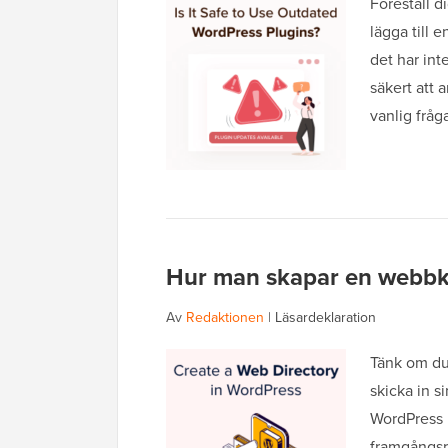
Föreställ d
lägga till 
det har int
säkert att 
vanlig frå
Hur man skapar en webbkat
Av
Redaktionen
|
Läsardeklaration
Tänk om du
skicka in s
WordPress 
framgångsr