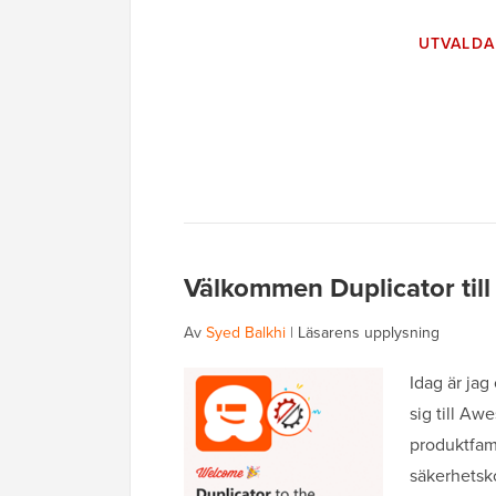
UTVALDA
Välkommen Duplicator til
Av
Syed Balkhi
|
Läsarens upplysning
Idag är jag
sig till A
produktfami
säkerhetsk