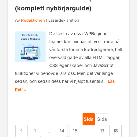
(komplett nybörjarguide)
Av
Redaktionen
|
Läsardeklaration
De flesta av oss i WPBeginner-
teamet kan minnas att vi stirrade på
vår första tomma kodredigerare, helt
överväldigade av alla HTML-taggar,
CSS-egenskaper och JavaScript-
funktioner vi behövde lära oss. Men det var länge
sedan, och sedan dess har vi hjälpt tusentals…
Läs
mer »
Sida
Sida
Föregående
Sida
1
Sida
14
Sida
15
16
17
Sida
18
Mellansidor
…