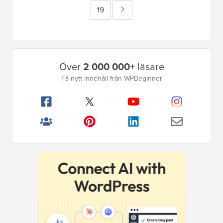
utelämnade
sida
Sida
19
Nästa
sida
Primär
Över
2 000 000+
läsare
sidofält
Få nytt innehåll från WPBeginner