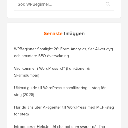
Senaste
Inläggen
WPBeginner Spotlight 26: Form Analytics, fler AI-verktyg
och smartare SEO-övervakning
Vad kommer i WordPress 7.1? (Funktioner &
Skärmdumpar)
Ultimat guide till WordPress-spamfiltrering – steg för
steg (2026)
Hur du ansluter AI-agenter till WordPress med MCP (steg
för steg)
Introducerar HelpJet: AI-chatbot som svarar på dina