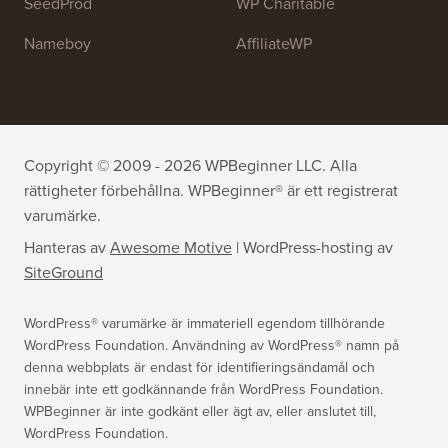
WPForms
WP Simple Pay
All in One SEO
Easy Digital Downloads
MonsterInsights
SearchWP
WP Mail SMTP
RafflePress
Smash Balloon
PushEngage
SeedProd
WP Charitable
Nameboy
AffiliateWP
Copyright © 2009 - 2026 WPBeginner LLC. Alla
rättigheter förbehållna. WPBeginner® är ett registrerat
varumärke.
Hanteras av
Awesome Motive
|
WordPress-hosting
av