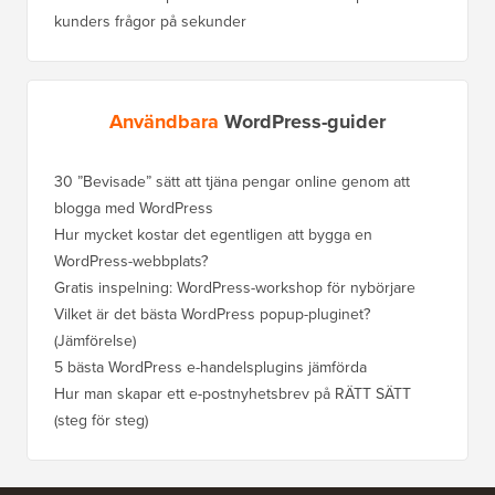
kunders frågor på sekunder
Användbara
WordPress-guider
30 ”Bevisade” sätt att tjäna pengar online genom att
Hur du f
blogga med WordPress
WordPre
Hur mycket kostar det egentligen att bygga en
Hur man
WordPress-webbplats?
att förl
Gratis inspelning: WordPress-workshop för nybörjare
Hur du b
ranknin
Vilket är det bästa WordPress popup-pluginet?
(Jämförelse)
Så här b
steg)
5 bästa WordPress e-handelsplugins jämförda
Hur man