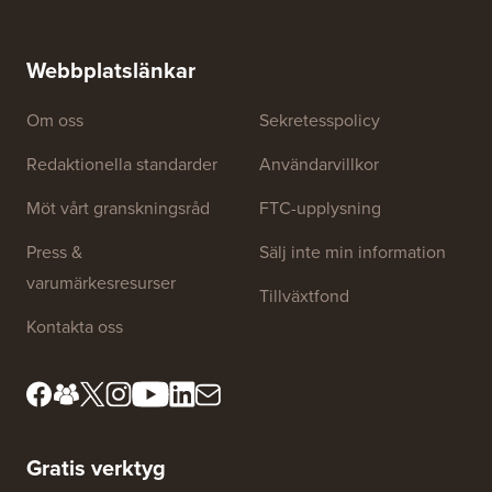
Hur man skapar ett e-postnyhetsbrev på RÄTT SÄTT
(steg för steg)
Hur man 
utan dri
Webbplatslänkar
Om oss
Sekretesspolicy
Redaktionella standarder
Användarvillkor
Möt vårt granskningsråd
FTC-upplysning
Press &
Sälj inte min information
varumärkesresurser
Tillväxtfond