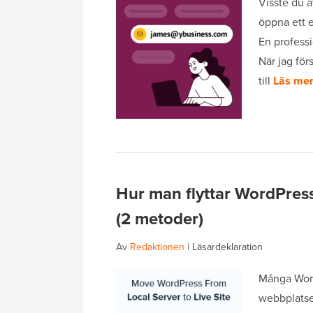
Visste du 
öppna ett 
En professi
När jag för
till
Läs mer
Hur man flyttar WordPress 
(2 metoder)
Av
Redaktionen
|
Läsardeklaration
Många Word
webbplatser