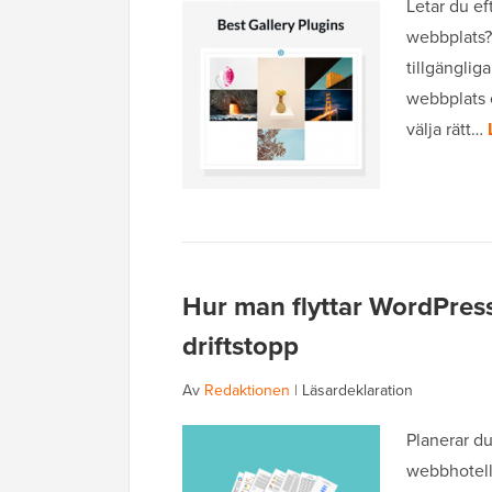
Letar du ef
webbplats? 
tillgänglig
webbplats e
välja rätt…
Hur man flyttar WordPress 
driftstopp
Av
Redaktionen
|
Läsardeklaration
Planerar du
webbhotell 