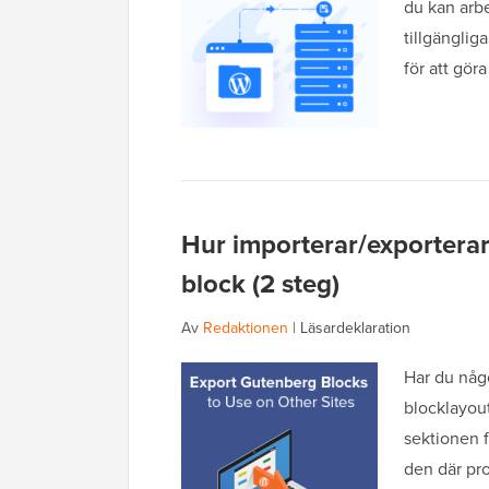
du kan arb
tillgängliga
för att göra
Hur importerar/exportera
block (2 steg)
Av
Redaktionen
|
Läsardeklaration
Har du någ
blocklayou
sektionen fö
den där pr