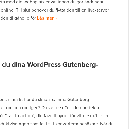
eta med din webbplats privat innan du gör ändringar
 online. Till slut behöver du flytta den till en live-server
 den tillgänglig för
Läs mer »
r du dina WordPress Gutenberg-
onsin märkt hur du skapar samma Gutenberg-
ter om och om igen? Du vet de där – den perfekta
r "call-to-action", din favoritlayout för vittnesmål, eller
oduktvisningen som faktiskt konverterar besökare. När du