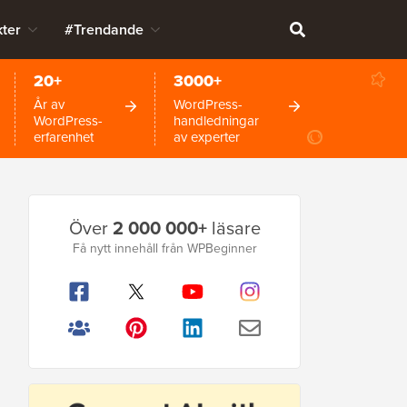
ter
#Trendande
20+
3000+
År av
WordPress-
WordPress-
handledningar
erfarenhet
av experter
Primär
Över
2 000 000+
läsare
sidofält
Få nytt innehåll från WPBeginner