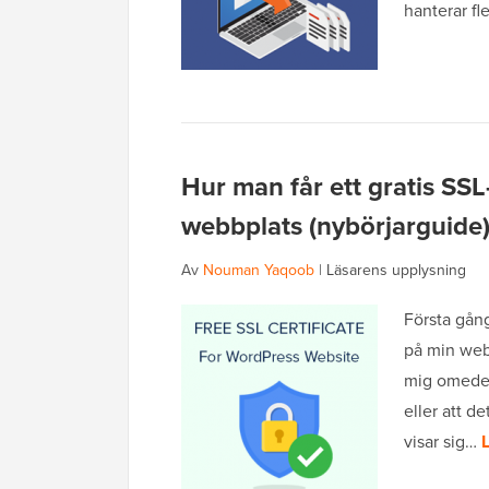
hanterar f
Hur man får ett gratis SSL
webbplats (nybörjarguide
Av
Nouman Yaqoob
|
Läsarens upplysning
Första gån
på min web
mig omedel
eller att d
visar sig…