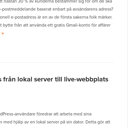
att nästan 30 % av kunderna bestämmer sig för om de ska
e-postmeddelande baserat enbart på avsändarens adress?
onell e-postadress är en av de första sakerna folk märker.
st bytte från att använda ett gratis Gmail-konto för affärer
 »
från lokal server till live-webbplats
Press-användare föredrar att arbeta med sina
 med hjälp av en lokal server på sin dator. Detta gör att