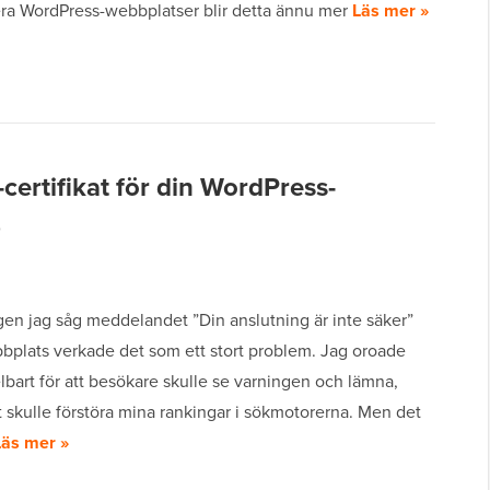
lera WordPress-webbplatser blir detta ännu mer
Läs mer »
-certifikat för din WordPress-
)
gen jag såg meddelandet ”Din anslutning är inte säker”
bplats verkade det som ett stort problem. Jag oroade
bart för att besökare skulle se varningen och lämna,
et skulle förstöra mina rankingar i sökmotorerna. Men det
Läs mer »