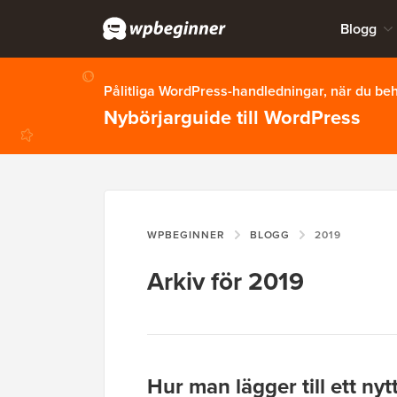
Blogg
Pålitliga WordPress-handledningar, när du b
Nybörjarguide till WordPress
WPBEGINNER
BLOGG
2019
Arkiv för 2019
Hur man lägger till ett nyt