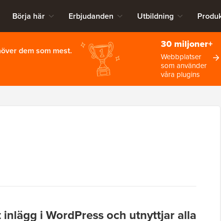
Börja här
Erbjudanden
Utbildning
Produk
30 miljoner+
ehöver dem som mest.
Webbplatser
som använder
våra plugins
t inlägg i WordPress och utnyttjar alla