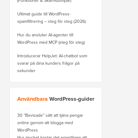
(Funktioner & Skärmdumpar)
Ultimat guide till WordPress-
spamfiltrering – steg för steg (2026)
Hur du ansluter AI-agenter till
WordPress med MCP (steg för steg)
Introducerar HelpJet: AI-chatbot som
svarar på dina kunders frågor på
sekunder
Användbara
WordPress-guider
30 ”Bevisade” sätt att tjäna pengar
online genom att blogga med
WordPress
Hur mycket kostar det egentligen att