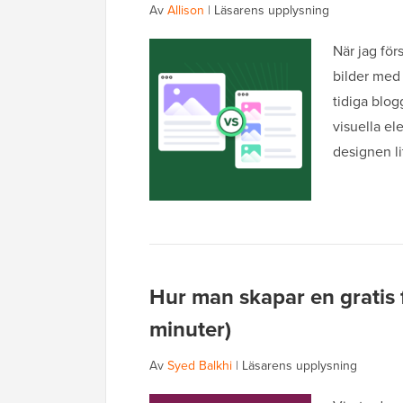
Av
Allison
|
Läsarens upplysning
När jag för
bilder med 
tidiga blog
visuella el
designen li
Hur man skapar en gratis 
minuter)
Av
Syed Balkhi
|
Läsarens upplysning