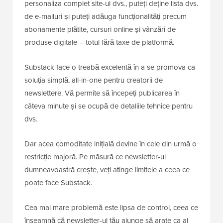
personaliza complet site-ul dvs., puteți deține lista dvs.
de e-mailuri și puteți adăuga funcționalități precum
abonamente plătite, cursuri online și vânzări de
produse digitale – totul fără taxe de platformă.
Substack face o treabă excelentă în a se promova ca
soluția simplă, all-in-one pentru creatorii de
newslettere. Vă permite să începeți publicarea în
câteva minute și se ocupă de detaliile tehnice pentru
dvs.
Dar acea comoditate inițială devine în cele din urmă o
restricție majoră. Pe măsură ce newsletter-ul
dumneavoastră crește, veți atinge limitele a ceea ce
poate face Substack.
Cea mai mare problemă este lipsa de control, ceea ce
înseamnă că newsletter-ul tău ajunge să arate ca al