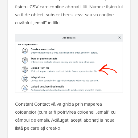
fișierul CSV care conține abonații tăi. Numele fișierului
va fi de obicei
sau va conține
subscribers.csv
cuvântul „email” în titlu.
Constant Contact vă va ghida prin maparea
coloanelor (cum ar fi potrivirea coloanei „email” cu
câmpul de email). Adăugați acești abonați la noua
listă pe care ați creat-o.