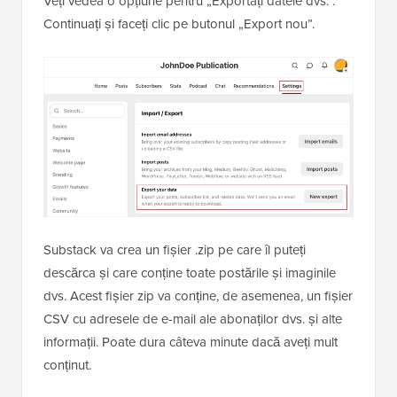
Veți vedea o opțiune pentru „Exportați datele dvs.”.
Continuați și faceți clic pe butonul „Export nou”.
Substack va crea un fișier .zip pe care îl puteți
descărca și care conține toate postările și imaginile
dvs. Acest fișier zip va conține, de asemenea, un fișier
CSV cu adresele de e-mail ale abonaților dvs. și alte
informații. Poate dura câteva minute dacă aveți mult
conținut.