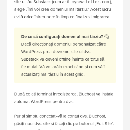
site-ul tău Substack (cum ar fi
),
mynewsletter.com
alege „Îmi voi crea domeniul mai târziu.” Acest lucru
evită orice întrerupere în timp ce finalizezi migrarea.
De ce să configurați domeniul mai târziu?
🤔
Dacă direcționați domeniul personalizat către
WordPress prea devreme, site-ul dvs.
Substack va deveni offline înainte ca totul să
fie mutat. Vă voi arăta exact când și cum să îl
actualizați mai târziu în acest ghid.
După ce ați terminat înregistrarea, Bluehost va instala
automat WordPress pentru dvs.
Pur și simplu conectați-vă la contul dvs. Bluehost,
găsiți noul dvs. site și faceți clic pe butonul „Edit Site”.