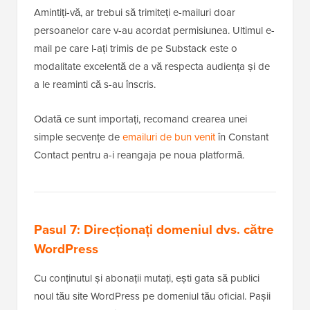
Amintiți-vă, ar trebui să trimiteți e-mailuri doar
persoanelor care v-au acordat permisiunea. Ultimul e-
mail pe care l-ați trimis de pe Substack este o
modalitate excelentă de a vă respecta audiența și de
a le reaminti că s-au înscris.
Odată ce sunt importați, recomand crearea unei
simple secvențe de
emailuri de bun venit
în Constant
Contact pentru a-i reangaja pe noua platformă.
Pasul 7: Direcționați domeniul dvs. către
WordPress
Cu conținutul și abonații mutați, ești gata să publici
noul tău site WordPress pe domeniul tău oficial. Pașii