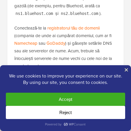
gazdă (de exemplu, pentru Bluehost, arată ca
și
).
ns1.bluehost.com
ns2.bluehost.com
Conectează-te la
registratorul tău de domenii
(compania de unde ai cumpărat domeniul, cum ar fi
Namecheap
sau
GoDaddy
) și găsește setările DNS
sau ale serverelor de nume. Acum, trebuie să
înlocuiești serverele de nume vechi cu cele noi de la
gazda ta web.
Ghidul nostru despre
cum să schimbi serverele de
nume ale domeniului
îți arată exact cum să faci acest
lucru cu capturi de ecran.