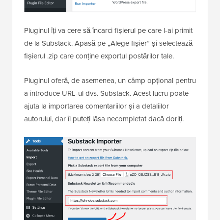
Pluginul îți va cere să încarci fișierul pe care l-ai primit
de la Substack. Apasă pe „Alege fișier” și selectează
fișierul .zip care conține exportul postărilor tale.
Pluginul oferă, de asemenea, un câmp opțional pentru
a introduce URL-ul dvs. Substack. Acest lucru poate
ajuta la importarea comentariilor și a detaliilor
autorului, dar îl puteți lăsa necompletat dacă doriți.