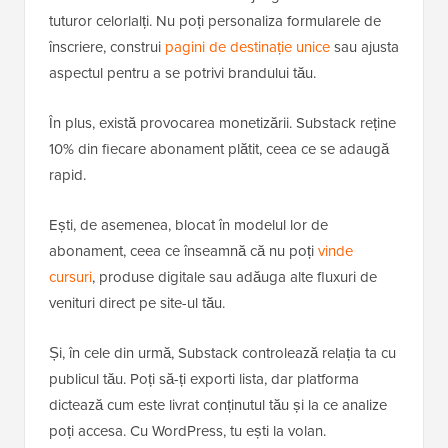
tuturor celorlalți. Nu poți personaliza formularele de
înscriere, construi
pagini de destinație unice
sau ajusta
aspectul pentru a se potrivi brandului tău.
În plus, există provocarea monetizării. Substack reține
10% din fiecare abonament plătit, ceea ce se adaugă
rapid.
Ești, de asemenea, blocat în modelul lor de
abonament, ceea ce înseamnă că nu poți
vinde
cursuri
, produse digitale sau adăuga alte fluxuri de
venituri direct pe site-ul tău.
Și, în cele din urmă, Substack controlează relația ta cu
publicul tău. Poți să-ți exporti lista, dar platforma
dictează cum este livrat conținutul tău și la ce analize
poți accesa. Cu WordPress, tu ești la volan.