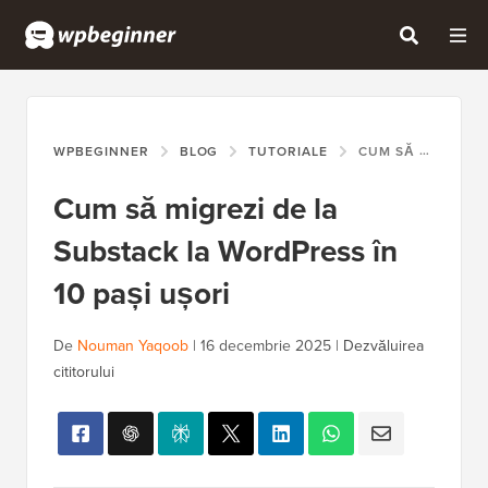
WPBEGINNER
BLOG
TUTORIALE
CUM SĂ MIGREZI DE LA SUBSTACK LA WORDPRESS ÎN 10 PAȘI UȘORI
Cum să migrezi de la
Substack la WordPress în
10 pași ușori
De
Nouman Yaqoob
|
16 decembrie 2025
|
Dezvăluirea
cititorului