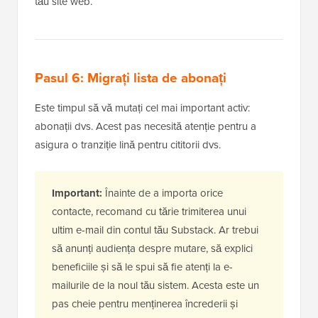
tău site web.
Pasul 6: Migrați lista de abonați
Este timpul să vă mutați cel mai important activ:
abonații dvs. Acest pas necesită atenție pentru a
asigura o tranziție lină pentru cititorii dvs.
Important:
Înainte de a importa orice
contacte, recomand cu tărie trimiterea unui
ultim e-mail din contul tău Substack. Ar trebui
să anunți audiența despre mutare, să explici
beneficiile și să le spui să fie atenți la e-
mailurile de la noul tău sistem. Acesta este un
pas cheie pentru menținerea încrederii și