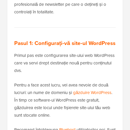
profesională de newsletter pe care o dețineți și o
controlați în totalitate.
Pasul 1: Configurați-vă site-ul WordPress
Primul pas este configurarea site-ului web WordPress
care va servi drept destinație nouă pentru conținutul
dvs.
Pentru a face acest lucru, vei avea nevoie de două
lucruri: un nume de domeniu și
găzduire WordPress
.
În timp ce software-ul WordPress este gratuit,
găzduirea este locul unde fișierele site-ului tău web
sunt stocate online.
Recomand întotdeauna
Bluehost
utilizatorilor noi. Sunt