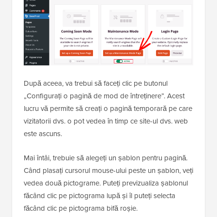
Apoi, trebuie să navigați la
SeedProd » Pagini
.
Aici, ar trebui să căutați pagina „Modul de întreținere”
și să comutați comutatorul de la „Inactiv” la „Activ”.
După aceea, va trebui să faceți clic pe butonul
„Configurați o pagină de mod de întreținere”. Acest
lucru vă permite să creați o pagină temporară pe care
vizitatorii dvs. o pot vedea în timp ce site-ul dvs. web
este ascuns.