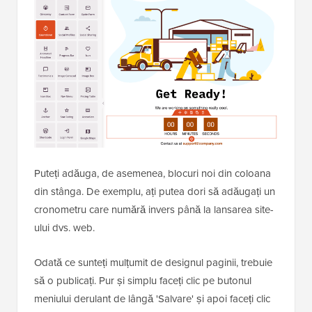
pentru a vă personaliza pagina de mod de întreținere.
Aici, puteți edita textul și încărca o imagine de fundal
personalizată pentru a se potrivi cu marca dvs.
Puteți adăuga, de asemenea, blocuri noi din coloana
din stânga. De exemplu, ați putea dori să adăugați un