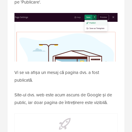
cronometru care numără invers până la lansarea site-
ului dvs. web.
Odată ce sunteți mulțumit de designul paginii, trebuie
să o publicați. Pur și simplu faceți clic pe butonul
meniului derulant de lângă 'Salvare' și apoi faceți clic
pe 'Publicare'.
Vi se va afișa un mesaj că pagina dvs. a fost
publicată.