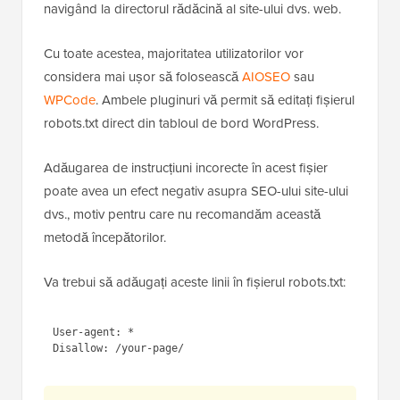
dvs. web folosind un
client FTP
sau managerul de
fișiere din cPanel-ul de
găzduire WordPress
și
navigând la directorul rădăcină al site-ului dvs. web.
Cu toate acestea, majoritatea utilizatorilor vor
considera mai ușor să folosească
AIOSEO
sau
WPCode
. Ambele pluginuri vă permit să editați fișierul
robots.txt direct din tabloul de bord WordPress.
Adăugarea de instrucțiuni incorecte în acest fișier
poate avea un efect negativ asupra SEO-ului site-ului
dvs., motiv pentru care nu recomandăm această
metodă începătorilor.
Va trebui să adăugați aceste linii în fișierul robots.txt:
1
User-agent: *