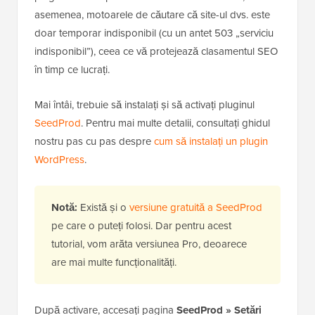
pentru prima dată sau faceți modificări majore. Cea
mai bună modalitate de a face acest lucru este prin
punerea site-ului în modul de întreținere.
Cea mai ușoară modalitate de a face acest lucru este
să plasați site-ul dvs. web în
modul de întreținere
. Un
plugin excelent precum SeedProd informează, de
asemenea, motoarele de căutare că site-ul dvs. este
doar temporar indisponibil (cu un antet 503 „serviciu
indisponibil”), ceea ce vă protejează clasamentul SEO
în timp ce lucrați.
Mai întâi, trebuie să instalați și să activați pluginul
SeedProd
. Pentru mai multe detalii, consultați ghidul
nostru pas cu pas despre
cum să instalați un plugin
WordPress
.