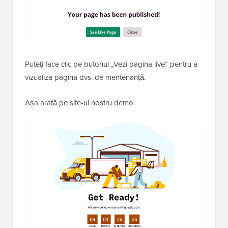
Site-ul dvs. web este acum ascuns de Google și de
public, iar doar pagina de întreținere este vizibilă.
Puteți face clic pe butonul „Vezi pagina live” pentru a
vizualiza pagina dvs. de mentenanță.
Așa arată pe site-ul nostru demo.