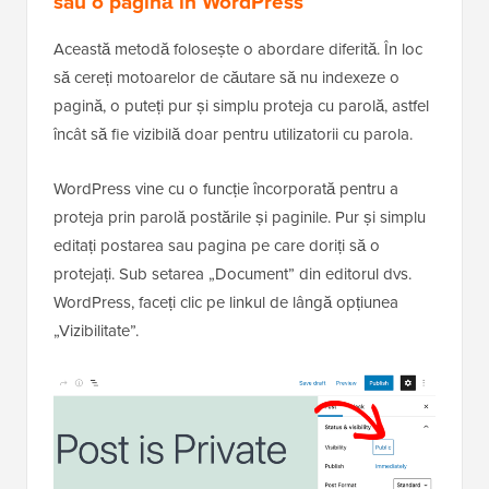
Acești boți parcurg web-ul pentru a răspândi
malware, a viza site-uri web și a colecta informații
precum conturi de email și numere de telefon.
Metoda 3: Protejați cu parolă o postare
sau o pagină în WordPress
Această metodă folosește o abordare diferită. În loc
să cereți motoarelor de căutare să nu indexeze o
pagină, o puteți pur și simplu proteja cu parolă, astfel
încât să fie vizibilă doar pentru utilizatorii cu parola.
WordPress vine cu o funcție încorporată pentru a
proteja prin parolă postările și paginile. Pur și simplu
editați postarea sau pagina pe care doriți să o
protejați. Sub setarea „Document” din editorul dvs.
WordPress, faceți clic pe linkul de lângă opțiunea