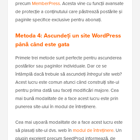
Pentru instrucțiuni mai detaliate, consultați ghidul
nostru despre
cum să protejați prin parolă postările și
paginile în WordPress
.
Dacă doriți să
creați și să vindeți cursuri online
, atunci
vă recomandăm să folosiți o platformă adecvată
precum
MemberPress
. Acesta vine cu funcții avansate
de protecție a conținutului care păstrează postările și
paginile specifice exclusive pentru abonați.
Metoda 4: Ascundeți un site WordPress
până când este gata
Primele trei metode sunt perfecte pentru ascunderea
postărilor sau paginilor individuale. Dar ce se
întâmplă dacă trebuie să ascundeți
întregul
site web?
Acest lucru este comun atunci când construiți site-ul