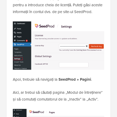
Notă:
Există și o
versiune gratuită a SeedProd
pe care o puteți folosi. Dar pentru acest
tutorial, vom arăta versiunea Pro, deoarece
are mai multe funcționalități.
După activare, accesați pagina
SeedProd » Setări
pentru a introduce cheia de licență. Puteți găsi aceste
informații în contul dvs. de pe site-ul SeedProd.