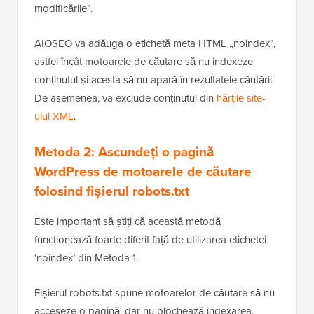
După aceea, faceți clic pe butonul „Salvează
modificările”.
AIOSEO va adăuga o etichetă meta HTML „noindex”,
astfel încât motoarele de căutare să nu indexeze
conținutul și acesta să nu apară în rezultatele căutării.
De asemenea, va exclude conținutul din
hărțile site-
ului XML
.
Metoda 2: Ascundeți o pagină
WordPress de motoarele de căutare
folosind fișierul robots.txt
Este important să știți că această metodă
funcționează foarte diferit față de utilizarea etichetei
‘noindex’ din Metoda 1.