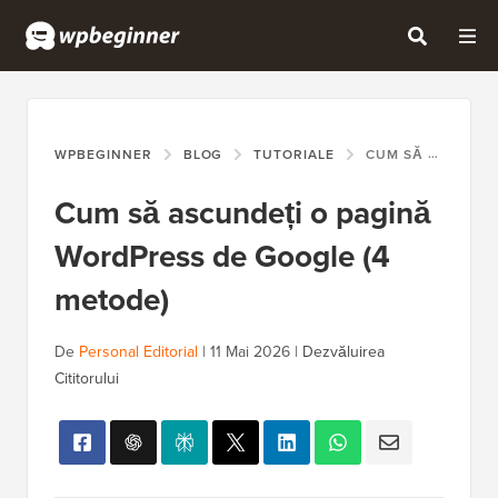
WPBEGINNER
BLOG
TUTORIALE
CUM SĂ ASCUNDEȚI O PAGINĂ WORDPRESS DE GOOGLE (4 METODE)
Cum să ascundeți o pagină
WordPress de Google (4
metode)
De
Personal Editorial
|
11 Mai 2026
|
Dezvăluirea
Cititorului