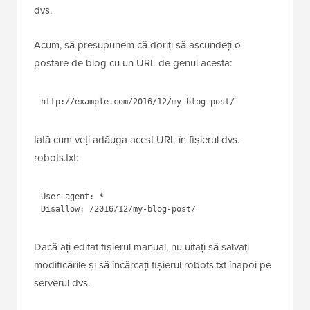
Linia user-agent vă permite să vizați boți specifici.
Folosim un semn de asterisc pentru a include toate
motoarele de căutare. Următoarea linie definește
partea din URL care vine după numele domeniului
dvs.
Acum, să presupunem că doriți să ascundeți o
postare de blog cu un URL de genul acesta:
http://example.com/2016/12/my-blog-
post/
Iată cum veți adăuga acest URL în fișierul dvs.
robots.txt:
1
User-agent: *
2
Disallow: /2016/12/my-blog-post/