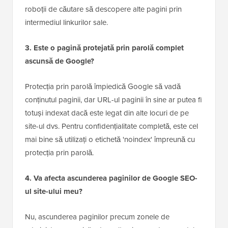
afișeze o anumită pagină în rezultatele căutării.
Eticheta 'nofollow' spune motoarelor de căutare să nu
urmeze niciunul dintre linkurile de pe acea pagină.
Ascunderea unei pagini din rezultatele căutării
necesită eticheta 'noindex'. Utilizarea ambelor
împreună împiedică indexarea paginii și oprește
roboții de căutare să descopere alte pagini prin
intermediul linkurilor sale.
3. Este o pagină protejată prin parolă complet
ascunsă de Google?
Protecția prin parolă împiedică Google să vadă
conținutul paginii, dar URL-ul paginii în sine ar putea fi
totuși indexat dacă este legat din alte locuri de pe
site-ul dvs. Pentru confidențialitate completă, este cel
mai bine să utilizați o etichetă 'noindex' împreună cu