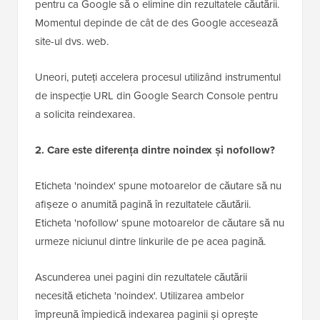
1. Cât timp durează ca Google să dezindexeze o
pagină?
După ce adăugați o etichetă 'noindex' la o pagină,
poate dura de la câteva zile la câteva săptămâni
pentru ca Google să o elimine din rezultatele căutării.
Momentul depinde de cât de des Google accesează
site-ul dvs. web.
Uneori, puteți accelera procesul utilizând instrumentul
de inspecție URL din Google Search Console pentru
a solicita reindexarea.
2. Care este diferența dintre noindex și nofollow?
Eticheta 'noindex' spune motoarelor de căutare să nu