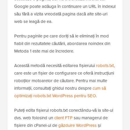
Fișierul robots.txt spune motoarelor de căutare să nu
acceseze o pagină, dar nu blochează indexarea.
Google poate adăuga în continuare un URL în indexul
său fără a vizita vreodată pagina dacă alte site-uri
web se leagă de ea.
Pentru paginile pe care doriți să le eliminați în mod
fiabil din rezultatele căutării, abordarea noindex din
Metoda 1 este mai de încredere.
Această metodă necesită editarea fișierului
robots.txt
,
care este un fișier de configurare ce oferă instrucțiuni
roboților motoarelor de căutare. Pentru mai multe
informații, consultați ghidul nostru despre
cum să
optimizați robots.txt WordPress pentru SEO
.
Puteți edita fișierul robots.txt conectându-vă la site-ul