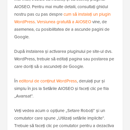
AIOSEO. Pentru mai multe detalii, consultați ghidul
nostru pas cu pas despre
cum să instalați un plugin
WordPress
.
Versiunea gratuită a AIOSEO
vine, de
asemenea, cu posibilitatea de a ascunde pagini de
Google.
După instalarea și activarea pluginului pe site-ul dvs.
WordPress, trebuie să editați pagina sau postarea pe
care doriți să o ascundeți de Google.
În
editorul de conținut WordPress
, derulați pur și
simplu în jos la Setările AIOSEO și faceți clic pe fila
„Avansat”.
Veți vedea acum o opțiune „Setare Roboți” și un
comutator care spune „Utilizați setările implicite”.
Trebuie să faceți clic pe comutator pentru a dezactiva