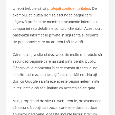
Uneori trebuie să vă
protejați confidențialitatea
. De
exemplu, ați putea dori să ascundeți pagini care
afișează profiluri de membri, documente interne ale
companiei sau detalii ale contului clientului. Acest lucru
păstrează informațiile private în siguranță și departe
de persoanele care nu ar trebui să le vadă.
Când lucrați la site-ul dvs. web, de multe ori trebuie să
ascundeți paginile care nu sunt gata pentru public.
Gândiți-vă la momentul în care construiți secțiuni noi
ale site-ului dvs. sau testați funcționalități noi. Nu ați
dori ca Google să afișeze aceste pagini neterminate
în rezultatele căutării înainte ca acestea să fie gata.
Mulți proprietari de site-uri web trebuie, de asemenea,
să ascundă conținut special care este destinat doar
anumitor persoane. Aceasta include lucruri precum