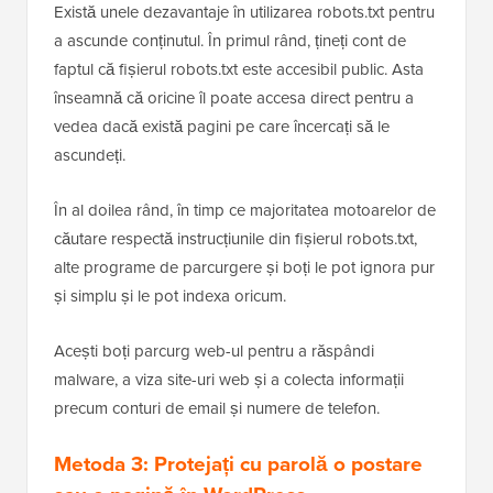
Dacă ați editat fișierul manual, nu uitați să salvați
modificările și să încărcați fișierul robots.txt înapoi pe
serverul dvs.
Există unele dezavantaje în utilizarea robots.txt pentru
a ascunde conținutul. În primul rând, țineți cont de
faptul că fișierul robots.txt este accesibil public. Asta
înseamnă că oricine îl poate accesa direct pentru a
vedea dacă există pagini pe care încercați să le
ascundeți.
În al doilea rând, în timp ce majoritatea motoarelor de
căutare respectă instrucțiunile din fișierul robots.txt,
alte programe de parcurgere și boți le pot ignora pur
și simplu și le pot indexa oricum.