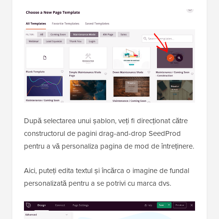
Mai întâi, trebuie să alegeți un șablon pentru pagină.
Când plasați cursorul mouse-ului peste un șablon, veți
vedea două pictograme. Puteți previzualiza șablonul
făcând clic pe pictograma lupă și îl puteți selecta
făcând clic pe pictograma bifă roșie.
După selectarea unui șablon, veți fi direcționat către
constructorul de pagini drag-and-drop SeedProd