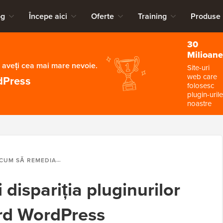
og
Începe aici
Oferte
Training
Produse
30
Milioane
 aveți cea mai mare nevoie.
Site-uri
web care
dPress
folosesc
plugin-urile
noastre
UM SĂ REMEDIAȚI DISPARIȚIA PLUGINURILOR DIN TABLOUL DE BORD WORDPRESS
dispariția pluginurilor
ord WordPress