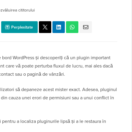
zvăluirea cititorului
Perplexitate
de bord WordPress și descoperiți că un plugin important
t care vă poate perturba fluxul de lucru, mai ales dacă
contact sau o pagină de vânzări.
lizatori să depaneze acest mister exact. Adesea, pluginul
 din cauza unei erori de permisiuni sau a unui conflict în
 pentru a localiza pluginurile lipsă și a le restaura în