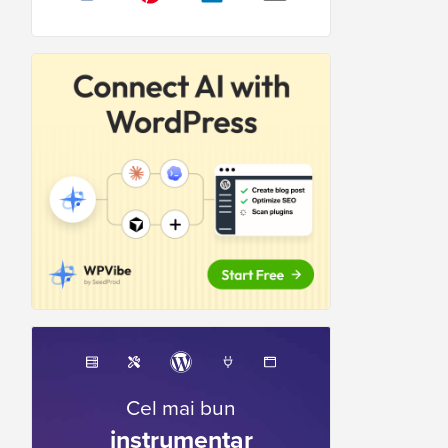
Cel mai bun
instrumentar