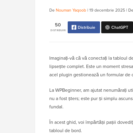
De
Nouman Yaqoob
|
19 decembrie 2025
|
De
50
Distribuie
ChatGPT
DISTRIBUIRI
Imaginați-vă că vă conectați la tabloul 
lipsește complet. Este un moment stresan
acel plugin gestionează un formular de 
La WPBeginner, am ajutat nenumărați uti
nu a fost șters; este pur și simplu ascuns
fundal.
În acest ghid, voi împărtăși pașii dovediți
tabloul de bord.