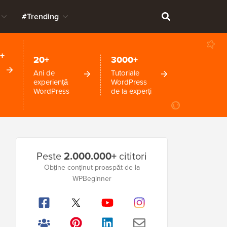
#Trending
+
20+
3000+
Ani de
Tutoriale
experiență
WordPress
WordPress
de la experți
Bara
Peste
2.000.000+
cititori
laterală
Obține conținut proaspăt de la
WPBeginner
principală