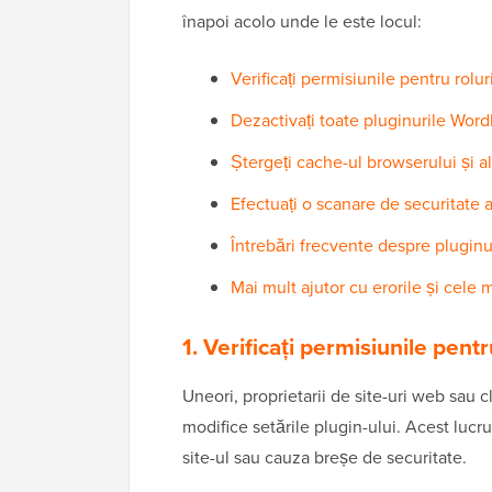
înapoi acolo unde le este locul:
Verificați permisiunile pentru rolur
Dezactivați toate pluginurile Word
Ștergeți cache-ul browserului și a
Efectuați o scanare de securitate a
Întrebări frecvente despre pluginu
Mai mult ajutor cu erorile și cele
1. Verificați permisiunile pentr
Uneori, proprietarii de site-uri web sau cli
modifice setările plugin-ului. Acest lucr
site-ul sau cauza breșe de securitate.