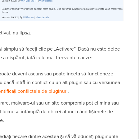
ivat, nu lipsă.
 și simplu să faceți clic pe „Activare”. Dacă nu este deloc
e a dispărut, iată cele mai frecvente cauze:
oate deveni ascuns sau poate înceta să funcționeze
u dacă intră în conflict cu un alt plugin sau cu versiunea
ntificați conflictele de pluginuri
.
 rare, malware-ul sau un site compromis pot elimina sau
t lucru se întâmplă de obicei atunci când fișierele de
e.
diați fiecare dintre acestea și să vă aduceți pluginurile