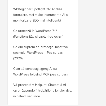
WPBeginner Spotlight 26: Analiză
formulare, mai multe instrumente AI și
monitorizare SEO mai inteligentă
Ce urmează în WordPress 7.1?
(Funcționalități și capturi de ecran)
Ghidul suprem de protecție împotriva
spamului WordPress – Pas cu pas
(2026)
Cum să conectați agenți AI cu
WordPress folosind MCP (pas cu pas)
Vă prezentăm HelpJet: Chatbotul AI
care răspunde întrebărilor clienților dvs.
în câteva secunde