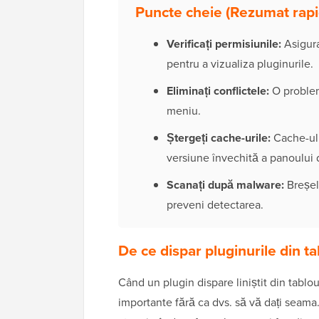
Puncte cheie (Rezumat rapi
Verificați permisiunile:
Asiguraț
pentru a vizualiza pluginurile.
Eliminați conflictele:
O problem
meniu.
Ștergeți cache-urile:
Cache-ul b
versiune învechită a panoului 
Scanați după malware:
Breșel
preveni detectarea.
De ce dispar pluginurile din 
Când un plugin dispare liniștit din tablo
importante fără ca dvs. să vă dați seama.