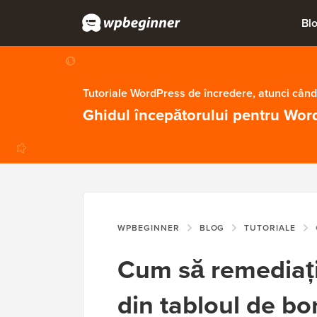
Bl
Tutoriale WordPress de încredere, atunci când
Ghidul începătorului pentru Wor
WPBEGINNER
BLOG
TUTORIALE
C
Cum să remediați 
din tabloul de b