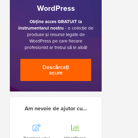
WordPress
Obține acces GRATUIT la
instrumentarul nostru
- o colecție de
produse și resurse legate de
WordPress pe care fiecare
profesionist ar trebui să le aibă!
Descărcați
acum
Am nevoie de ajutor cu…