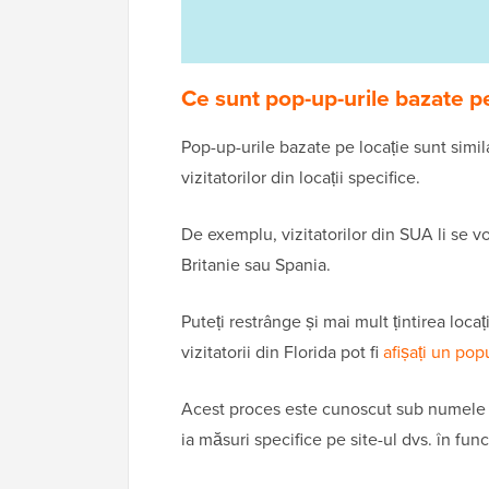
Ce sunt pop-up-urile bazate pe
Pop-up-urile bazate pe locație sunt simil
vizitatorilor din locații specifice.
De exemplu, vizitatorilor din SUA li se vor
Britanie sau Spania.
Puteți restrânge și mai mult țintirea locați
vizitatorii din Florida pot fi
afișați un pop
Acest proces este cunoscut sub numel
ia măsuri specifice pe site-ul dvs. în fun