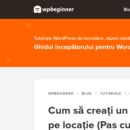
Bl
Tutoriale WordPress de încredere, atunci când
Ghidul începătorului pentru Wor
WPBEGINNER
BLOG
TUTORIALE
C
Cum să creați u
pe locație (Pas c