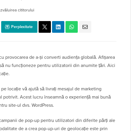
zvăluirea cititorului
Perplexitate
 cu provocarea de a-și converti audiența globală. Afișarea
ă nu funcționeze pentru utilizatorii din anumite țări. Aici
ație.
e locație vă ajută să livrați mesajul de marketing
ul potrivit. Acest lucru înseamnă o experiență mai bună
ntru site-ul dvs. WordPress.
mpanii de pop-up pentru utilizatori din diferite părți ale
dalitate de a crea pop-up-uri de geolocație este prin