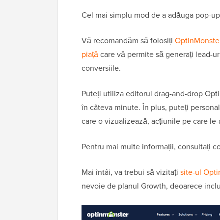
Cel mai simplu mod de a adăuga pop-up-ur
Vă recomandăm să folosiți
OptinMonste
piață
care vă permite să generați lead-uri,
conversiile.
Puteți utiliza editorul drag-and-drop Op
în câteva minute. În plus, puteți persona
care o vizualizează, acțiunile pe care le-a
Pentru mai multe informații, consultați 
Mai întâi, va trebui să vizitați
site-ul Opt
nevoie de planul Growth, deoarece includ