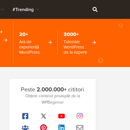
#Trending
+
20+
3000+
Ani de
Tutoriale
experiență
WordPress
WordPress
de la experți
Bara
Peste
2.000.000+
cititori
laterală
Obține conținut proaspăt de la
WPBeginner
principală