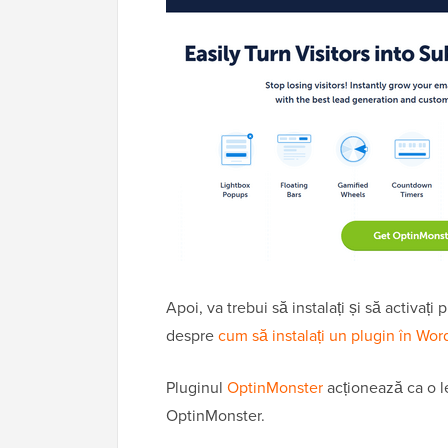
Apoi, va trebui să instalați și să activați
despre
cum să instalați un plugin în Wor
Pluginul
OptinMonster
acționează ca o le
OptinMonster.