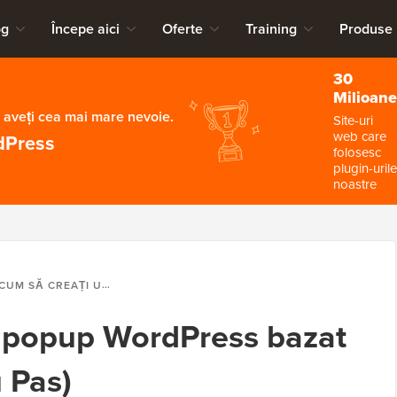
og
Începe aici
Oferte
Training
Produse
30
Milioane
 aveți cea mai mare nevoie.
Site-uri
web care
dPress
folosesc
plugin-urile
noastre
UM SĂ CREAȚI UN POPUP WORDPRESS BAZAT PE LOCAȚIE (PAS CU PAS)
n popup WordPress bazat
u Pas)