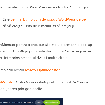
i pe site-ul dvs. WordPress este să folosiți un plugin.
r
. Este
cel mai bun plugin de popup WordPress de pe
 să vă creșteți lista de e-mailuri și să creșteți
tinMonster pentru a crea pur și simplu o campanie pop-up
liza cu ușurință pop-up-urile dvs. în funcție de pagina pe
u întreprins pe site-ul dvs. și multe altele.
completul nostru
review OptinMonster
.
inMonster
și să vă înregistrați pentru un cont. Veți avea
e țintirea prin geolocație.