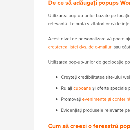
De ce să adăugați popups Wor
Utilizarea pop-up-urilor bazate pe locație
relevantă. Le arată vizitatorilor că le în
Acest nivel de personalizare vă poate aju
creșterea listei dvs. de e-mailuri
sau câșt
Utilizarea pop-up-urilor de geolocație poat
Creșteți credibilitatea site-ului we
Rulați
cupoane
și oferte speciale
Promovați
evenimente și conferin
Evidențiați produsele relevante pentr
Cum să creezi o fereastră pop