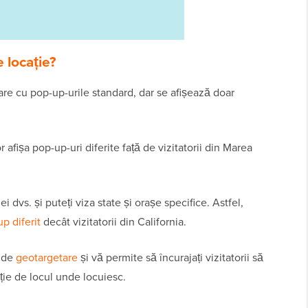
 locație?
are cu pop-up-urile standard, dar se afișează doar
 afișa pop-up-uri diferite față de vizitatorii din Marea
ei dvs. și puteți viza state și orașe specifice. Astfel,
up diferit
decât vizitatorii din California.
e de
geotargetare
și vă permite să încurajați vizitatorii să
cție de locul unde locuiesc.