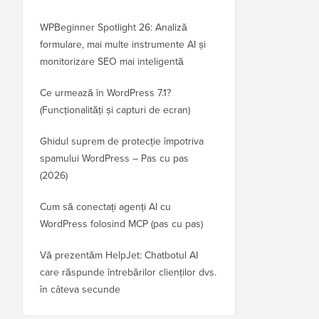
WPBeginner Spotlight 26: Analiză
formulare, mai multe instrumente AI și
monitorizare SEO mai inteligentă
Ce urmează în WordPress 7.1?
(Funcționalități și capturi de ecran)
Ghidul suprem de protecție împotriva
spamului WordPress – Pas cu pas
(2026)
Cum să conectați agenți AI cu
WordPress folosind MCP (pas cu pas)
Vă prezentăm HelpJet: Chatbotul AI
care răspunde întrebărilor clienților dvs.
în câteva secunde