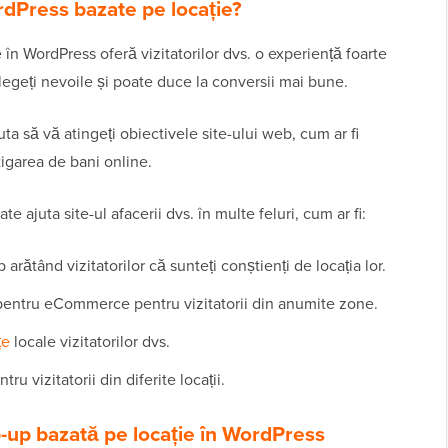
dPress bazate pe locație?
 în WordPress oferă vizitatorilor dvs. o experiență foarte
țelegeți nevoile și poate duce la conversii mai bune.
ta să vă atingeți obiectivele site-ului web, cum ar fi
igarea de bani online.
e ajuta site-ul afacerii dvs. în multe feluri, cum ar fi:
b arătând vizitatorilor că sunteți conștienți de locația lor.
 pentru eCommerce pentru vizitatorii din anumite zone.
țe
locale vizitatorilor dvs.
u vizitatorii din diferite locații.
-up bazată pe locație în WordPress