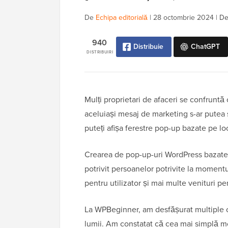
De
Echipa editorială
|
28 octombrie 2024
|
De
940
Distribuie
ChatGPT
DISTRIBUIRI
Mulți proprietari de afaceri se confruntă
aceluiași mesaj de marketing s-ar putea s
puteți afișa ferestre pop-up bazate pe loc
Crearea de pop-up-uri WordPress bazate p
potrivit persoanelor potrivite la moment
pentru utilizator și mai multe venituri pe
La WPBeginner, am desfășurat multiple ca
lumii. Am constatat că cea mai simplă mo