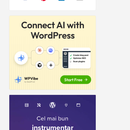
Cel mai bun
instrumentar