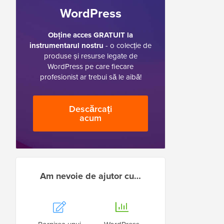
WordPress
Obține acces GRATUIT la
instrumentarul nostru
- o colecție de
produse și resurse legate de
WordPress pe care fiecare
profesionist ar trebui să le aibă!
Descărcați
acum
Am nevoie de ajutor cu…