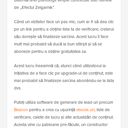
datorită unei psihologii simple cunoscute sub numele
de „Efectul Zeigarnik”.
Când un vizitator face un pas mic, cum ar fi să dea clic
pe un link pentru a obține lista ta de verificare, creierul
său dorește să finalizeze sarcina. Acest lucru îl face
mult mai probabil să ducă la bun sfârșit și să se
aboneze pentru a obține gratuitatea sa.
Acest lucru înseamnă că, atunci când utilizatorul ia
inițiativa de a face clic pe upgrade-ul de conținut, este
mai probabil să finalizeze sarcina abonându-se la lista
dvs.
Puteți utiliza software de generare de lead-uri precum
Beacon
pentru a crea cu ușurință
ebook-uri
, liste de
verificare, caiete de lucru și alte actualizări de conținut.
Acesta vine cu șabloane pre-făcute, un constructor