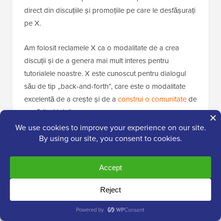
direct din discuțiile și promoțiile pe care le desfășurați
pe X.
Am folosit reclamele X ca o modalitate de a crea
discuții și de a genera mai mult interes pentru
tutorialele noastre. X este cunoscut pentru dialogul
său de tip „back-and-forth”, care este o modalitate
excelentă de a crește și de a
construi o comunitate
de
urmăritori loiali.
Puteți, de asemenea, să
generați trafic
către site-ul
dvs. web și să utilizați formularele de înscriere prin e-
mail ca instrument de conversie. În plus, puteți crea
oferte speciale pentru utilizatorii X și puteți tweeta
linkurile către urmăritorii dvs.
11. Utilizați carduri de apel la acțiune