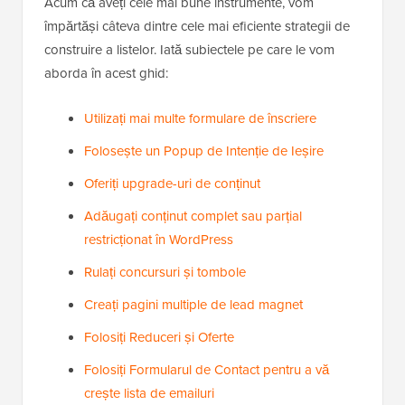
Acum că aveți cele mai bune instrumente, vom
împărtăși câteva dintre cele mai eficiente strategii de
construire a listelor. Iată subiectele pe care le vom
aborda în acest ghid:
Utilizați mai multe formulare de înscriere
Folosește un Popup de Intenție de Ieșire
Oferiți upgrade-uri de conținut
Adăugați conținut complet sau parțial
restricționat în WordPress
Rulați concursuri și tombole
Creați pagini multiple de lead magnet
Folosiți Reduceri și Oferte
Folosiți Formularul de Contact pentru a vă
crește lista de emailuri