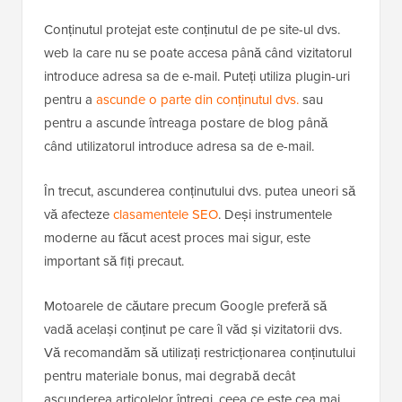
Conținutul protejat este conținutul de pe site-ul dvs.
web la care nu se poate accesa până când vizitatorul
introduce adresa sa de e-mail. Puteți utiliza plugin-uri
pentru a
ascunde o parte din conținutul dvs.
sau
pentru a ascunde întreaga postare de blog până
când utilizatorul introduce adresa sa de e-mail.
În trecut, ascunderea conținutului dvs. putea uneori să
vă afecteze
clasamentele SEO
. Deși instrumentele
moderne au făcut acest proces mai sigur, este
important să fiți precaut.
Motoarele de căutare precum Google preferă să
vadă același conținut pe care îl văd și vizitatorii dvs.
Vă recomandăm să utilizați restricționarea conținutului
pentru materiale bonus, mai degrabă decât
ascunderea articolelor întregi, ceea ce este cea mai