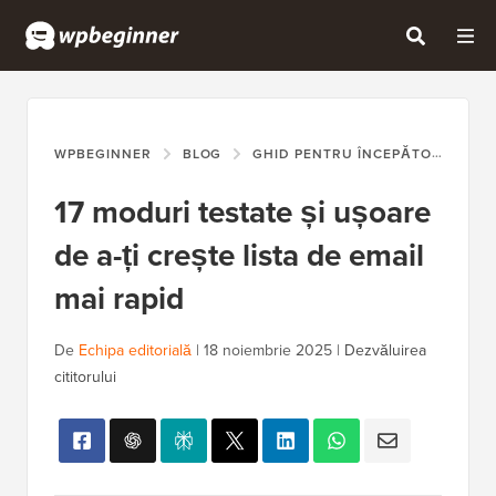
WPBEGINNER
BLOG
GHID PENTRU ÎNCEPĂTORI
17
17 moduri testate și ușoare
de a-ți crește lista de email
mai rapid
De
Echipa editorială
|
18 noiembrie 2025
|
Dezvăluirea
cititorului