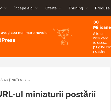
og
Începe aici
Oferte
Training
Produse
30
Milioane
 aveți cea mai mare nevoie.
Site-uri
web care
dPress
folosesc
plugin-urile
noastre
I URL-UL MINIATURII POSTĂRII ÎN WORDPRESS
RL-ul miniaturii postării