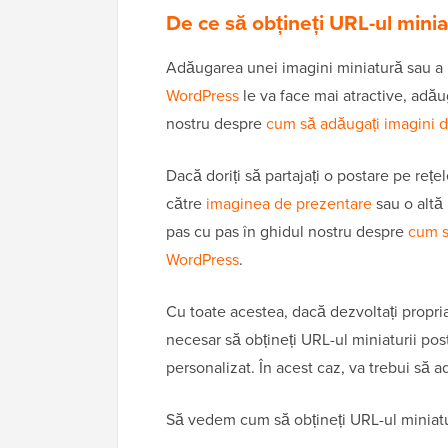
De ce să obțineți URL-ul minia
Adăugarea unei imagini miniatură sau a 
WordPress
le va face mai atractive, adău
nostru despre
cum să adăugați imagini d
Dacă doriți să partajați o postare pe rețel
către
imaginea de prezentare
sau o altă
pas cu pas în ghidul nostru despre
cum s
WordPress
.
Cu toate acestea, dacă dezvoltați propr
necesar să obțineți URL-ul miniaturii post
personalizat. În acest caz, va trebui să 
Să vedem cum să obțineți URL-ul miniatur