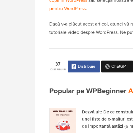
copil în WordPress
sau selecția noastră 
pentru WordPress
.
Dacă v-a plăcut acest articol, atunci vă
tutoriale video despre WordPress. Ne pu
37
Distribuie
ChatGPT
DISTRIBUIRI
Popular pe WPBeginner
A
Dezvăluit: De ce construi
unei liste de e-mailuri est
de importantă astăzi (6 m