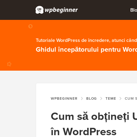
Bl
Tutoriale WordPress de încredere, atunci când
Ghidul începătorului pentru Wor
WPBEGINNER
BLOG
TEME
CUM SĂ OBȚINEȚ
Cum să obțineți U
în WordPress