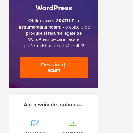
WordPress
Obține acces GRATUIT la
instrumentarul nostru
- o colecție de
produse și resurse legate de
WordPress pe care fiecare
profesionist ar trebui să le aibă!
Descărcați
acum
Am nevoie de ajutor cu…