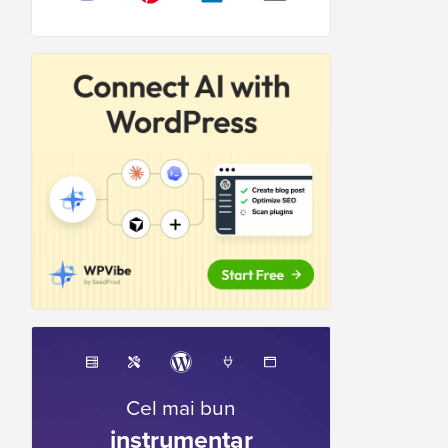
Cel mai bun
instrumentar