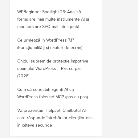
WPBeginner Spotlight 26: Analiză
formulare, mai multe instrumente AI și
monitorizare SEO mai inteligentă
Ce urmează în WordPress 7.1?
(Funcționalități și capturi de ecran)
Ghidul suprem de protecție împotriva
spamului WordPress – Pas cu pas
(2026)
Cum să conectați agenți AI cu
WordPress folosind MCP (pas cu pas)
Vă prezentăm HelpJet: Chatbotul AI
care răspunde întrebărilor clienților dvs.
în câteva secunde