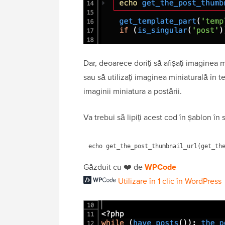
Dar, deoarece doriți să afișați imaginea m
sau să utilizați imaginea miniaturală în t
imaginii miniatura a postării.
Va trebui să lipiți acest cod în șablon în
Găzduit cu ❤️ de
WPCode
Utilizare în 1 clic în WordPress