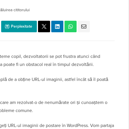
luirea cititorului
Perplexitate
me copil, dezvoltatorii se pot frustra atunci când
 poate fi un obstacol real în timpul dezvoltării.
ă de a obține URL-ul imaginii, astfel încât să îl poată
e care am rezolvat-o de nenumărate ori și cunoaștem o
probleme comune.
geți URL-ul imaginii de postare în WordPress. Vom partaja