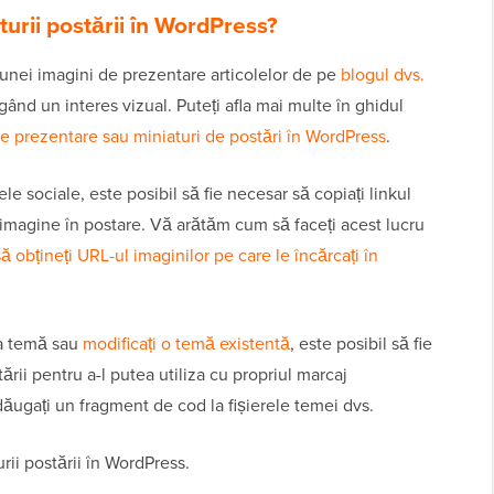
turii postării în WordPress?
unei imagini de prezentare articolelor de pe
blogul dvs.
gând un interes vizual. Puteți afla mai multe în ghidul
e prezentare sau miniaturi de postări în WordPress
.
ele sociale, este posibil să fie necesar să copiați linkul
 imagine în postare. Vă arătăm cum să faceți acest lucru
ă obțineți URL-ul imaginilor pe care le încărcați în
ia temă sau
modificați o temă existentă
, este posibil să fie
ării pentru a-l putea utiliza cu propriul marcaj
adăugați un fragment de cod la fișierele temei dvs.
ii postării în WordPress.