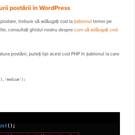
rii postării în WordPress
 postare, trebuie să adăugați cod la
șablonul
temei pe
ulte, consultați ghidul nostru despre
cum să adăugați cod
atura postării, puteți lipi acest cod PHP în șablonul la care