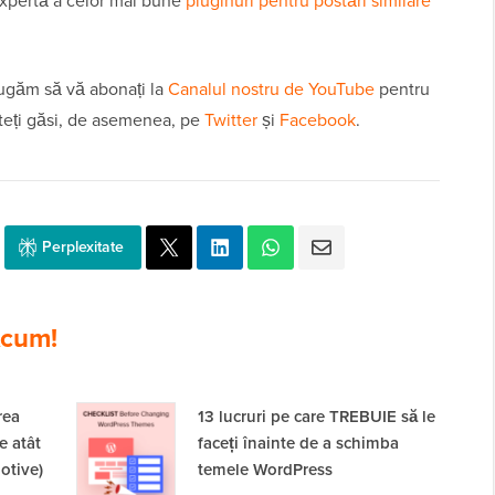
expertă a celor mai bune
pluginuri pentru postări similare
 rugăm să vă abonați la
Canalul nostru de YouTube
pentru
teți găsi, de asemenea, pe
Twitter
și
Facebook
.
Perplexitate
cum!
rea
13 lucruri pe care TREBUIE să le
e atât
faceți înainte de a schimba
otive)
temele WordPress