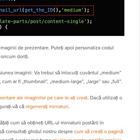
imaginii de prezentare. Puteți apoi personaliza codul
 oricum doriți.
iunea imaginii. Va trebui să înlocuiți cuvântul „medium”
 cum ar fi „thumbnail”, „medium-large”, „large” sau „full”.
ntare ale imaginilor pe care le-ați creat
. Dacă utilizați o
gurați-vă că
regenerați miniaturi
.
ățați cum să obțineți URL-ul miniaturii postării în
să consultați ghidul nostru despre
cum să creați o pagină