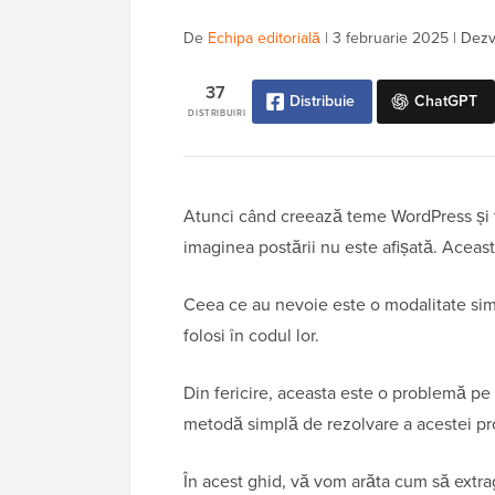
De
Echipa editorială
|
3 februarie 2025
|
Dezvă
37
Distribuie
ChatGPT
DISTRIBUIRI
Atunci când creează teme WordPress și te
imaginea postării nu este afișată. Aceasta
Ceea ce au nevoie este o modalitate simpl
folosi în codul lor.
Din fericire, aceasta este o problemă p
metodă simplă de rezolvare a acestei 
În acest ghid, vă vom arăta cum să extra