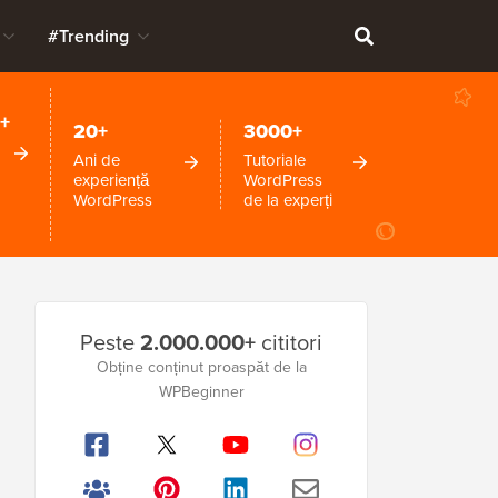
#Trending
+
20+
3000+
Ani de
Tutoriale
experiență
WordPress
WordPress
de la experți
Bara
Peste
2.000.000+
cititori
laterală
Obține conținut proaspăt de la
WPBeginner
principală