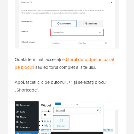
După ce ați făcut acest lucru, faceți clic pe comutatorul
din partea de sus pentru a face codul „Activ” și
apăsați butonul „Salvare fragment”.
Odată terminat, accesați
editorul de widgeturi bazat
pe blocuri
sau editorul complet al site-ului.
Apoi, faceți clic pe butonul „+” și selectați blocul