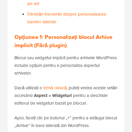
pe ani
Întrebări frecvente despre personalizarea
barelor laterale
Opțiunea 1: Personalizați blocul Arhive
implicit (Fără plugin)
Blocul sau widgetul implicit pentru arhivele WordPress
include opțiuni pentru a personaliza aspectul
arhivelor.
Dacă utilizați o
temă clasică
, puteți vedea aceste setări
accesând
Aspect »
Widgeturi
pentru a deschide
editorul de widgeturi bazat pe blocuri.
Apoi, faceți clic pe butonul „+” pentru a adăuga blocul
„Arhive” în bara laterală din WordPress.