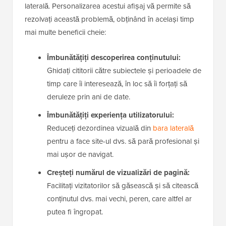
laterală. Personalizarea acestui afișaj vă permite să
rezolvați această problemă, obținând în același timp
mai multe beneficii cheie:
Îmbunătățiți descoperirea conținutului:
Ghidați cititorii către subiectele și perioadele de
timp care îi interesează, în loc să îi forțați să
deruleze prin ani de date.
Îmbunătățiți experiența utilizatorului:
Reduceți dezordinea vizuală din
bara laterală
pentru a face site-ul dvs. să pară profesional și
mai ușor de navigat.
Creșteți numărul de vizualizări de pagină:
Facilitați vizitatorilor să găsească și să citească
conținutul dvs. mai vechi, peren, care altfel ar
putea fi îngropat.