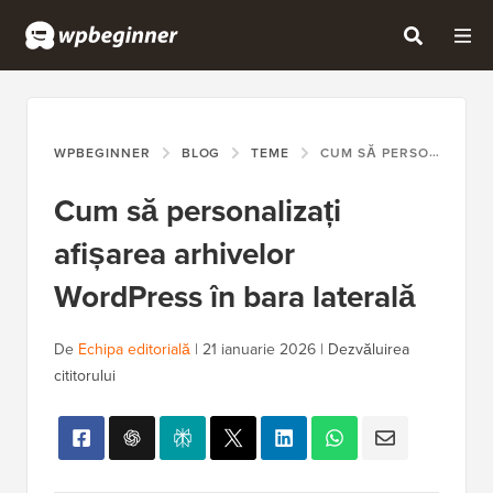
WPBEGINNER
BLOG
TEME
CUM SĂ PERSONALIZAȚI AFIȘAREA ARHIVELOR WORDPRESS ÎN BARA LATERALĂ
Cum să personalizați
afișarea arhivelor
WordPress în bara laterală
De
Echipa editorială
|
21 ianuarie 2026
|
Dezvăluirea
cititorului