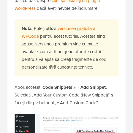
pas cu pas despre
cum să instalați un plugin
WordPress
dacă aveți nevoie de îndrumare.
Notă:
Puteți utiliza
versiunea gratuită a
WPCode
pentru acest tutorial. Acestea fiind
spuse, versiunea premium vine cu multe
avantaje, cum ar fi un generator de cod AI
pentru a vă ajuta să creați fragmente de cod
personalizate fără cunoștințe tehnice.
Apoi, accesați
Code Snippets » + Add Snippet.
Selectați „Add Your Custom Code (New Snippet)” și
faceți clic pe butonul „+ Add Custom Code”.