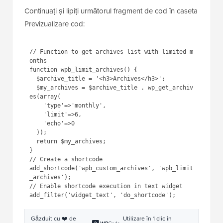
Continuați și lipiți următorul fragment de cod în caseta
Previzualizare cod:
1
// Function to get archives list 
with limited months
2
function
wpb_limit_archives() { 
3
$archive_title
= 
'<h3>Archives</h3>'
;
4
$my_archives
= 
$archive_title
. wp_get_archives(
array
(
5
'type'
=>
'monthly'
, 
6
'limit'
=>6,
7
'echo'
=>0
8
));
9
return
$my_archives
; 
1
}
0
1
// Create a shortcode
1
1
add_shortcode(
'wpb_custom_archiv