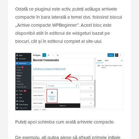
Odată ce pluginul este activ, puteți adăuga arhivele
compacte în bara laterală a temei dvs. folosind blocul
„Arhive compacte WPBeginner”. Acest bloc este
disponibil atât în editorul de widgeturi bazat pe
blocuri, cât și în editorul complet al site-ului.
Puteți apoi schimba cum arată arhivele compacte.
De exemplu, ați putea alege să afișați primele inițiale