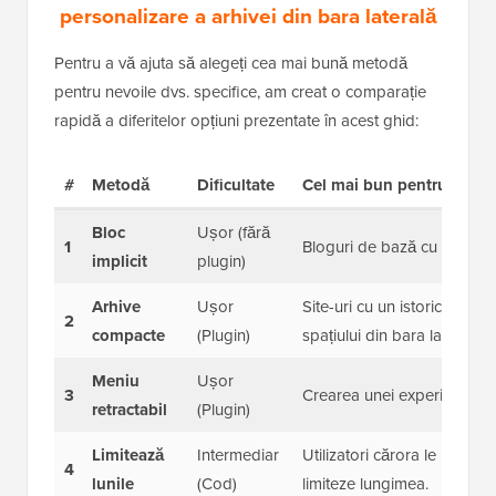
personalizare a arhivei din bara laterală
Pentru a vă ajuta să alegeți cea mai bună metodă
pentru nevoile dvs. specifice, am creat o comparație
rapidă a diferitelor opțiuni prezentate în acest ghid:
#
Metodă
Dificultate
Cel mai bun pentru
Bloc
Ușor (fără
1
Bloguri de bază cu o cantit
implicit
plugin)
Arhive
Ușor
Site-uri cu un istoric lung 
2
compacte
(Plugin)
spațiului din bara laterală.
Meniu
Ușor
3
Crearea unei experiențe de 
retractabil
(Plugin)
Limitează
Intermediar
Utilizatori cărora le place a
4
lunile
(Cod)
limiteze lungimea.