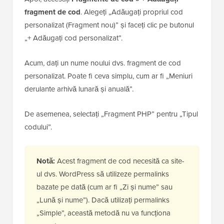
Vom folosi un fragment de cod personalizat și
WPCode pentru aceasta. Ca și înainte, asigurați-vă că
instalați mai întâi WPCode în administratorul
WordPress.
Apoi, accesați
Fragmente de cod » + Adăugați
fragment de cod
. Alegeți „Adăugați propriul cod
personalizat (Fragment nou)” și faceți clic pe butonul
„+ Adăugați cod personalizat”.
Acum, dați un nume noului dvs. fragment de cod
personalizat. Poate fi ceva simplu, cum ar fi „Meniuri
derulante arhivă lunară și anuală”.
De asemenea, selectați „Fragment PHP” pentru „Tipul
codului”.