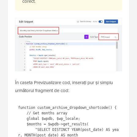
Notă:
Acest fragment de cod necesită ca site-
ul dvs. WordPress să utilizeze permalinks
bazate pe dată (cum ar fi „Zi și nume” sau
„Lună și nume”). Dacă utilizați permalinks
„Simple”, această metodă nu va funcționa
corect.
În caseta Previzualizare cod, inserați pur și simplu