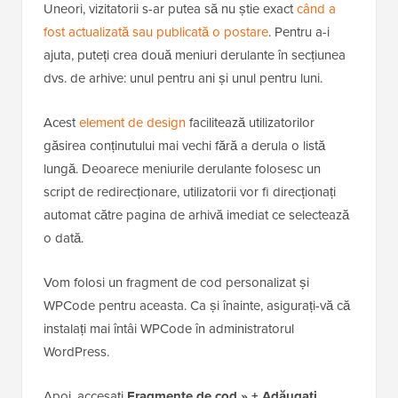
Opțiunea 5: Afișarea meniurilor
derulante pentru arhive lunare și anuale
Uneori, vizitatorii s-ar putea să nu știe exact
când a
fost actualizată sau publicată o postare
. Pentru a-i
ajuta, puteți crea două meniuri derulante în secțiunea
dvs. de arhive: unul pentru ani și unul pentru luni.
Acest
element de design
facilitează utilizatorilor
găsirea conținutului mai vechi fără a derula o listă
lungă. Deoarece meniurile derulante folosesc un
script de redirecționare, utilizatorii vor fi direcționați
automat către pagina de arhivă imediat ce selectează
o dată.