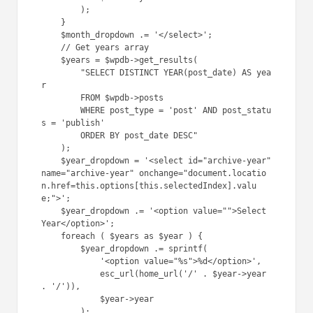
'Archives' title in H3
1
$month_dropdown
= 
'<select 
1
id="archive-month" 
name="archive-month" 
onchange="document.location.href
=this.options[this.selectedIndex
].value;">'
;
1
$month_dropdown
.= 
'<option 
2
value="">Select Month</option>'
;
1
foreach
( 
$months
as
$month
3
) {
1
$month_name
= 
4
$wp_locale
->get_month(
$month
-
>month);
1
$year_month
= 
5
sprintf(
'%d-%02d'
, 
$month
->year, 
$month
->month);
1
$month_dropdown
.= 
6
sprintf(
1
'<option 
7
value="%s">%s %d</option>'
,