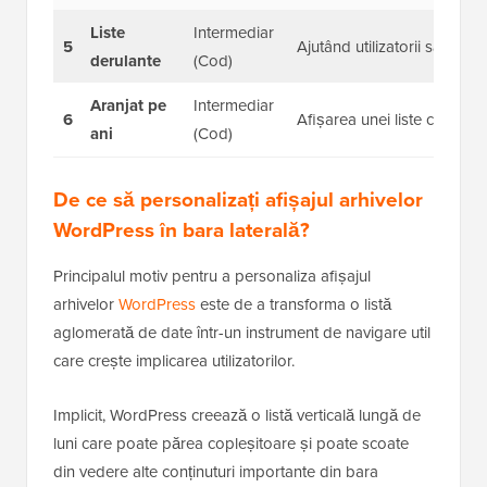
Liste
Intermediar
5
Ajutând utilizatorii să sară 
derulante
(Cod)
Aranjat pe
Intermediar
6
Afișarea unei liste curate d
ani
(Cod)
De ce să personalizați afișajul arhivelor
WordPress în bara laterală?
Principalul motiv pentru a personaliza afișajul
arhivelor
WordPress
este de a transforma o listă
aglomerată de date într-un instrument de navigare util
care crește implicarea utilizatorilor.
Implicit, WordPress creează o listă verticală lungă de
luni care poate părea copleșitoare și poate scoate
din vedere alte conținuturi importante din bara