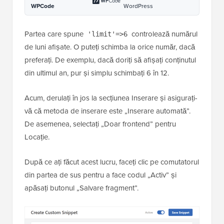
2
es'
, 
'wpb_limit_archives'
); 
1
// Enable shortcode execution in 
3
text widget
1
add_filter(
'widget_text'
, 
4
'do_shortcode'
);
Găzduit cu ❤️ de
Utilizare în 1 clic în
WPCode
WordPress
Partea care spune
controlează numărul
'limit'=>6
de luni afișate. O puteți schimba la orice număr, dacă
preferați. De exemplu, dacă doriți să afișați conținutul
din ultimul an, pur și simplu schimbați 6 în 12.
Acum, derulați în jos la secțiunea Inserare și asigurați-
vă că metoda de inserare este „Inserare automată”.
De asemenea, selectați „Doar frontend” pentru
Locație.