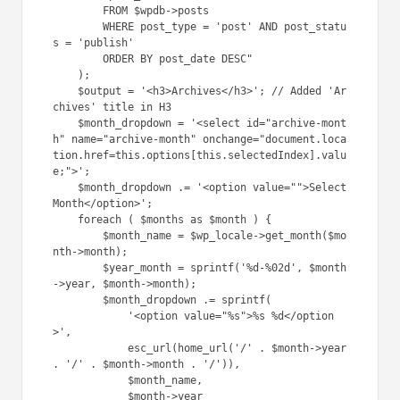
următorul fragment de cod:
1
function
custom_archive_dropdown_shortcod
e() {
2
// Get months array
3
global
$wpdb
, 
$wp_locale
;
4
$months
= 
$wpdb
-
>get_results(
5
"SELECT DISTINCT 
YEAR(post_date) AS year, 
MONTH(post_date) AS month
6
FROM 
$wpdb
->posts
7
WHERE post_type = 
'post'
AND post_status = 
'publish'
8
ORDER BY post_date DESC"
9
);
1
$output
= 
0
'<h3>Archives</h3>'
; 
// Added 