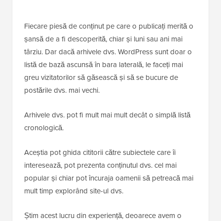
Fiecare piesă de conținut pe care o publicați merită o
șansă de a fi descoperită, chiar și luni sau ani mai
târziu. Dar dacă arhivele dvs. WordPress sunt doar o
listă de bază ascunsă în bara laterală, le faceți mai
greu vizitatorilor să găsească și să se bucure de
postările dvs. mai vechi.
Arhivele dvs. pot fi mult mai mult decât o simplă listă
cronologică.
Aceștia pot ghida cititorii către subiectele care îi
interesează, pot prezenta conținutul dvs. cel mai
popular și chiar pot încuraja oamenii să petreacă mai
mult timp explorând site-ul dvs.
Știm acest lucru din experiență, deoarece avem o