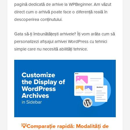
pagină dedicată de arhive la WPBeginner. Am văzut
direct cum o arhivă poate face o diferență reală în
descoperirea conținutului.
Gata să-ți îmbunătățești arhivele? Îți vom arăta cum să
personalizezi afișajul arhivei WordPress cu tehnici
simple care nu necesită abilități tehnice.
💡Comparație rapidă: Modalități de