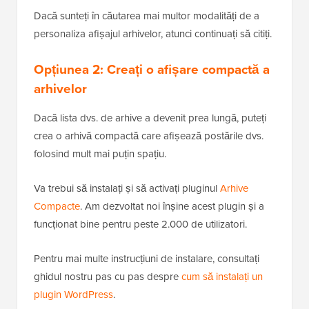
Dacă sunteți în căutarea mai multor modalități de a
personaliza afișajul arhivelor, atunci continuați să citiți.
Opțiunea 2: Creați o afișare compactă a
arhivelor
Dacă lista dvs. de arhive a devenit prea lungă, puteți
crea o arhivă compactă care afișează postările dvs.
folosind mult mai puțin spațiu.
Va trebui să instalați și să activați pluginul
Arhive
Compacte
. Am dezvoltat noi înșine acest plugin și a
funcționat bine pentru peste 2.000 de utilizatori.
Pentru mai multe instrucțiuni de instalare, consultați
ghidul nostru pas cu pas despre
cum să instalați un
plugin WordPress
.