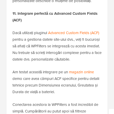
personalizate deschide o mulțime de posibilități.
11. Integrare perfectă cu Advanced Custom Fields
(ACF)
Dacă utilizați pluginul
Advanced Custom Fields (ACF)
pentru a gestiona datele site-ului dvs., veți fi bucuroși
să aflați că WPFilters se integrează cu acesta imediat.
Nu trebuie să scrieți interogări complexe pentru a face
datele dvs. personalizate căutabile.
Am testat această integrare pe un
magazin online
demo care avea câmpuri ACF specifice pentru detalii
tehnice precum Dimensiunea ecranului, Greutatea și
Durata de viață a bateriei.
Conectarea acestora la WPFilters a fost incredibil de
simplă. Cumpărătorii au putut apoi să filtreze