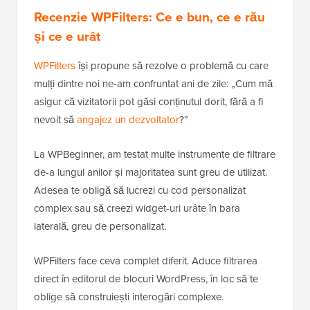
Recenzie WPFilters: Ce e bun, ce e rău
și ce e urât
WPFilters
își propune să rezolve o problemă cu care
mulți dintre noi ne-am confruntat ani de zile: „Cum mă
asigur că vizitatorii pot găsi conținutul dorit, fără a fi
nevoit să
angajez un dezvoltator
?”
La WPBeginner, am testat multe instrumente de filtrare
de-a lungul anilor și majoritatea sunt greu de utilizat.
Adesea te obligă să lucrezi cu cod personalizat
complex sau să creezi widget-uri urâte în bara
laterală, greu de personalizat.
WPFilters face ceva complet diferit. Aduce filtrarea
direct în editorul de blocuri WordPress, în loc să te
oblige să construiești interogări complexe.