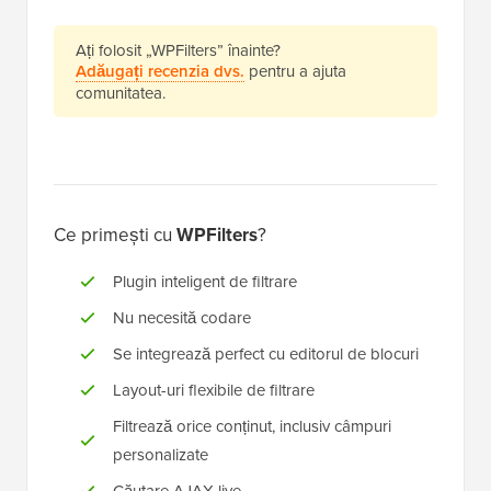
Ați folosit „WPFilters” înainte?
Adăugați recenzia dvs.
pentru a ajuta
comunitatea.
Ce primești cu
WPFilters
?
Plugin inteligent de filtrare
Nu necesită codare
Se integrează perfect cu editorul de blocuri
Layout-uri flexibile de filtrare
Filtrează orice conținut, inclusiv câmpuri
personalizate
Căutare AJAX live