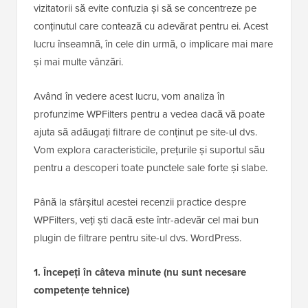
vizitatorii să evite confuzia și să se concentreze pe
conținutul care contează cu adevărat pentru ei. Acest
lucru înseamnă, în cele din urmă, o implicare mai mare
și mai multe vânzări.
Având în vedere acest lucru, vom analiza în
profunzime WPFilters pentru a vedea dacă vă poate
ajuta să adăugați filtrare de conținut pe site-ul dvs.
Vom explora caracteristicile, prețurile și suportul său
pentru a descoperi toate punctele sale forte și slabe.
Până la sfârșitul acestei recenzii practice despre
WPFilters, veți ști dacă este într-adevăr cel mai bun
plugin de filtrare pentru site-ul dvs. WordPress.
1. Începeți în câteva minute (nu sunt necesare
competențe tehnice)