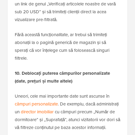
un link de genul „Verificați articolele noastre de vară
sub 20 USD” și să trimiteți clienții direct la acea
vizualizare pre-filtrată.
Fără această funcționalitate, ar trebui să trimiteți
abonații la o pagină generică de magazin și să
sperați că vor înțelege cum să folosească singuri
filtrele.
10. Deblocați puterea câmpurilor personalizate
(date, prețuri și multe altele)
Uneori, cele mai importante date sunt ascunse în
câmpuri personalizate
. De exemplu, dacă administrați
un
director imobiliar
cu câmpuri precum „Număr de
dormitoare” și „Suprafață”, atunci vizitatorii vor dori să
vă filtreze conținutul pe baza acestor informații.