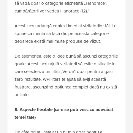
să vadă doar o categorie etichetată „Hanorace”,
cumpărătorii vor vedea Hanorace (12).”
Acest lucru adaugă context imediat vizitatorilor tăi. Le
spune că merită să facă clic pe această categorie,
deoarece există mai multe produse de văzut.
De asemenea, este o idee bună să ascunzi categoriile
goale. Acest lucru ajută vizitatorii să evite o situație în
care selectează un filtru „Verde” doar pentru a găsi
zero rezultate. WPFilters te ajută să eviți această
frustrare, ascunzând opțiunea complet dacă nu există
articole.
8. Aspecte flexibile (care se potrivesc cu adevărat
temei tale)
De câte ori ați instalat un plugin doar pentru a