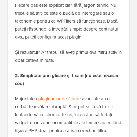
Fiecare pas este explicat clar, fără jargon tehnic. Nu
trebuie să știți ce este o buclă de interogare sau o
taxonomie pentru ca WPFilters să funcționeze. Dacă
puteți răspunde la întrebări simple despre conținutul
dvs., puteți configura acest plugin.
Și rezultatul? Ar trebui să aveți primul dvs. filtru activ în
doar câteva minute.
2. Simplitate prin glisare și fixare (nu este necesar
cod)
Majoritatea
pluginurilor de filtrare
avansate au o
curbă de învățare abruptă. S-ar putea să vă treziți
luptându-vă cu shortcode-uri, încercând să forțați
widget-uri în zone incompatibile ale temei sau editând
fișiere PHP doar pentru a afișa corect un filtru.