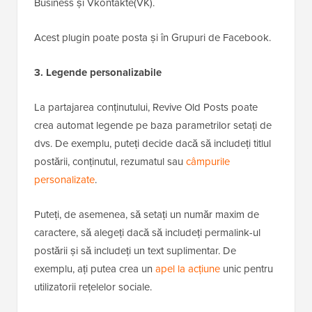
Business și Vkontakte(VK).
Acest plugin poate posta și în Grupuri de Facebook.
3. Legende personalizabile
La partajarea conținutului, Revive Old Posts poate
crea automat legende pe baza parametrilor setați de
dvs. De exemplu, puteți decide dacă să includeți titlul
postării, conținutul, rezumatul sau
câmpurile
personalizate
.
Puteți, de asemenea, să setați un număr maxim de
caractere, să alegeți dacă să includeți permalink-ul
postării și să includeți un text suplimentar. De
exemplu, ați putea crea un
apel la acțiune
unic pentru
utilizatorii rețelelor sociale.