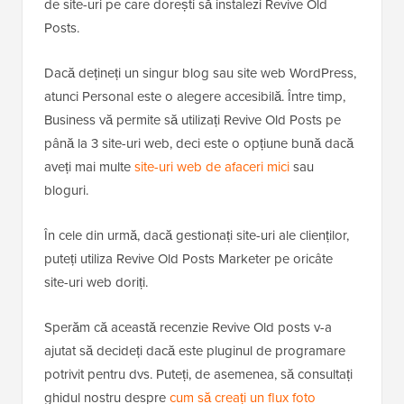
de site-uri pe care dorești să instalezi Revive Old
Posts.
Dacă dețineți un singur blog sau site web WordPress,
atunci Personal este o alegere accesibilă. Între timp,
Business vă permite să utilizați Revive Old Posts pe
până la 3 site-uri web, deci este o opțiune bună dacă
aveți mai multe
site-uri web de afaceri mici
sau
bloguri.
În cele din urmă, dacă gestionați site-uri ale clienților,
puteți utiliza Revive Old Posts Marketer pe oricâte
site-uri web doriți.
Sperăm că această recenzie Revive Old posts v-a
ajutat să decideți dacă este pluginul de programare
potrivit pentru dvs. Puteți, de asemenea, să consultați
ghidul nostru despre
cum să creați un flux foto