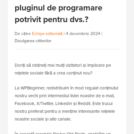
pluginul de programare
potrivit pentru dvs.?
De către
Echipa editorială
|
4 decembrie 2024
|
Divulgarea cititorilor
Doriți să obțineți mai mulți vizitatori și implicare pe
rețelele sociale fără a crea conținut nou?
La WPBeginner, redistribuim în mod regulat conținutul
nostru vechi prin intermediul listei noastre de e-mail,
Facebook, X/Twitter, LinkedIn și Reddit. Este trucul
nostru preferat pentru a menține interesante rețelele
noastre sociale și alte canale.
În această recenzie Revive Old Posts, analizăm un