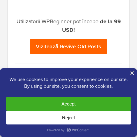
Utilizatorii WPBeginner pot începe
de la 99
USD!
Vizitează Revive Old Posts
Cel mai bun
instrumentar WordPress
Obține acces GRATUIT la instrumentarul
nostru
- o colecție de produse și resurse