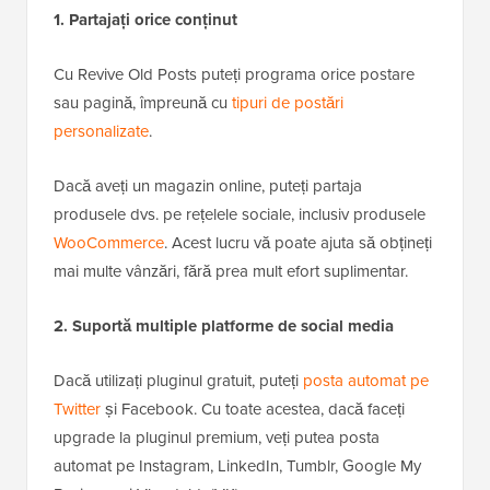
1. Partajați orice conținut
Cu Revive Old Posts puteți programa orice postare
sau pagină, împreună cu
tipuri de postări
personalizate
.
Dacă aveți un magazin online, puteți partaja
produsele dvs. pe rețelele sociale, inclusiv produsele
WooCommerce
. Acest lucru vă poate ajuta să obțineți
mai multe vânzări, fără prea mult efort suplimentar.
2. Suportă multiple platforme de social media
Dacă utilizați pluginul gratuit, puteți
posta automat pe
Twitter
și Facebook. Cu toate acestea, dacă faceți
upgrade la pluginul premium, veți putea posta
automat pe Instagram, LinkedIn, Tumblr, Google My