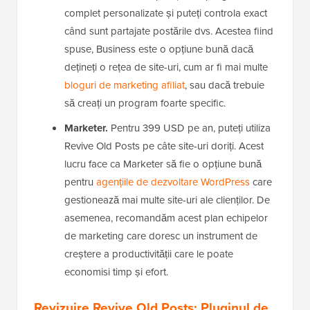
complet personalizate și puteți controla exact
când sunt partajate postările dvs. Acestea fiind
spuse, Business este o opțiune bună dacă
dețineți o rețea de site-uri, cum ar fi mai multe
bloguri de marketing afiliat
, sau dacă trebuie
să creați un program foarte specific.
Marketer.
Pentru 399 USD pe an, puteți utiliza
Revive Old Posts pe câte site-uri doriți. Acest
lucru face ca Marketer să fie o opțiune bună
pentru
agențiile de dezvoltare WordPress
care
gestionează mai multe site-uri ale clienților. De
asemenea, recomandăm acest plan echipelor
de marketing care doresc un instrument de
creștere a productivității care le poate
economisi timp și efort.
Revizuire Revive Old Posts: Pluginul de