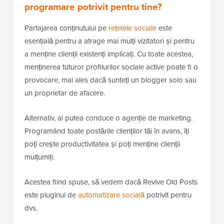
programare potrivit pentru tine?
Partajarea conținutului pe
rețelele sociale
este
esențială pentru a atrage mai mulți vizitatori și pentru
a menține clienții existenți implicați. Cu toate acestea,
menținerea tuturor profilurilor sociale active poate fi o
provocare, mai ales dacă sunteți un blogger solo sau
un proprietar de afacere.
Alternativ, ai putea conduce o agenție de marketing.
Programând toate postările clienților tăi în avans, îți
poți crește productivitatea și poți menține clienții
mulțumiți.
Acestea fiind spuse, să vedem dacă Revive Old Posts
este pluginul de
automatizare socială
potrivit pentru
dvs.