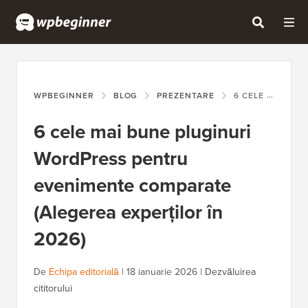
WPBEGINNER
BLOG
PREZENTARE
6 CELE MAI BUNE PLUGINURI WORDPRESS PENTRU EVENIMENTE COMPARATE (ALEGEREA EXPERȚILOR ÎN 2026)
6 cele mai bune pluginuri
WordPress pentru
evenimente comparate
(Alegerea experților în
2026)
De
Echipa editorială
|
18 ianuarie 2026
|
Dezvăluirea
cititorului