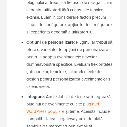
pluginului ar trebui să fie ușor de navigat, chiar
și pentru utilizatorii fără cunoștințe tehnice
extinse. Luăm în considerare factori precum
timpul de configurare, opțiunile de configurare
și experiența generală a utilizatorului.
Opțiuni de personalizare:
Pluginul ar trebui să
ofere o varietate de opțiuni de personalizare
pentru a adapta evenimentele nevoilor
dumneavoastră specifice. Evaluăm flexibilitatea
șabloanelor, temelor și altor elemente de
design pentru personalizarea evenimentelor și
calendarelor.
Integrare:
Am testat cât de bine se integrează
pluginul de evenimente cu alte
pluginuri
WordPress populare
și teme. Aceasta include
compatibilitatea cu gateway-urile de plată,
serviciile de marketing prin e-mail și