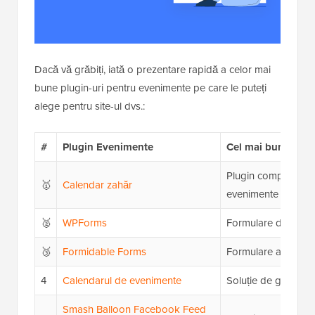
Dacă vă grăbiți, iată o prezentare rapidă a celor mai
bune plugin-uri pentru evenimente pe care le puteți
alege pentru site-ul dvs.:
#
Plugin Evenimente
Cel mai bun pentr
Plugin complet pent
🥇
Calendar zahăr
evenimente
🥈
WPForms
Formulare de înregi
🥉
Formidable Forms
Formulare avansate
4
Calendarul de evenimente
Soluție de gestiona
Smash Balloon Facebook Feed