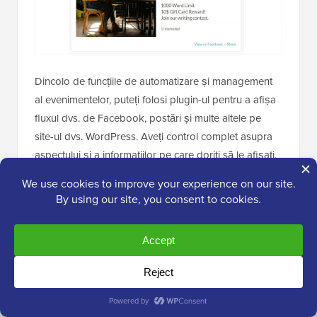
Dincolo de funcțiile de automatizare și management
al evenimentelor, puteți folosi plugin-ul pentru a afișa
fluxul dvs. de Facebook, postări și multe altele pe
site-ul dvs. WordPress. Aveți control complet asupra
aspectului și a informațiilor pe care doriți să le afișați.
Pentru mai multe detalii, consultați ghidul nostru
despre
cum să afișați evenimente Facebook pe site-ul
dumneavoastră WordPress
.
✅
Avantajele Smash Balloon:
Posibilitatea de a conecta calendarul cu
Facebook