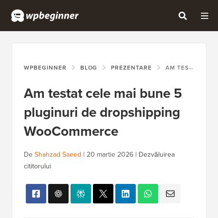
WPBEGINNER
BLOG
PREZENTARE
AM TESTAT CELE MAI BUNE 5 PLUGINURI DE DROPSHIPPING WOOCOMMERCE
Am testat cele mai bune 5
pluginuri de dropshipping
WooCommerce
De
Shahzad Saeed
|
20 martie 2026
|
Dezvăluirea
cititorului