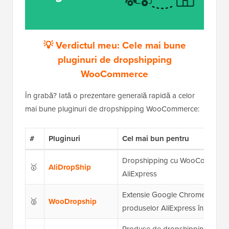
💡 Verdictul meu: Cele mai bune
pluginuri de dropshipping
WooCommerce
În grabă? Iată o prezentare generală rapidă a celor
mai bune pluginuri de dropshipping WooCommerce:
#
Pluginuri
Cel mai bun pentru
Dropshipping cu WooCommerce ș
🥇
AliDropShip
AliExpress
Extensie Google Chrome pentr
🥈
WooDropship
produselor AliExpress în magazi
Produse de dropshipping cele m