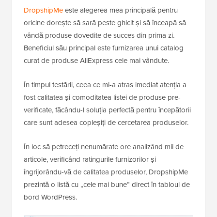
DropshipMe
este alegerea mea principală pentru
oricine dorește să sară peste ghicit și să înceapă să
vândă produse dovedite de succes din prima zi.
Beneficiul său principal este furnizarea unui catalog
curat de produse AliExpress cele mai vândute.
În timpul testării, ceea ce mi-a atras imediat atenția a
fost calitatea și comoditatea listei de produse pre-
verificate, făcându-l soluția perfectă pentru începătorii
care sunt adesea copleșiți de cercetarea produselor.
În loc să petreceți nenumărate ore analizând mii de
articole, verificând ratingurile furnizorilor și
îngrijorându-vă de calitatea produselor, DropshipMe
prezintă o listă cu „cele mai bune” direct în tabloul de
bord WordPress.