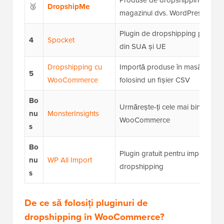
🥉
DropshipMe
magazinul dvs. WordPress
Plugin de dropshipping pentru f
4
Spocket
din SUA și UE
Dropshipping cu
Importă produse în masă în W
5
WooCommerce
folosind un fișier CSV
Bo
Urmărește-ți cele mai bine vând
nu
MonsterInsights
WooCommerce
s
Bo
Plugin gratuit pentru importul p
nu
WP All Import
dropshipping
s
De ce să folosiți pluginuri de
dropshipping în WooCommerce?