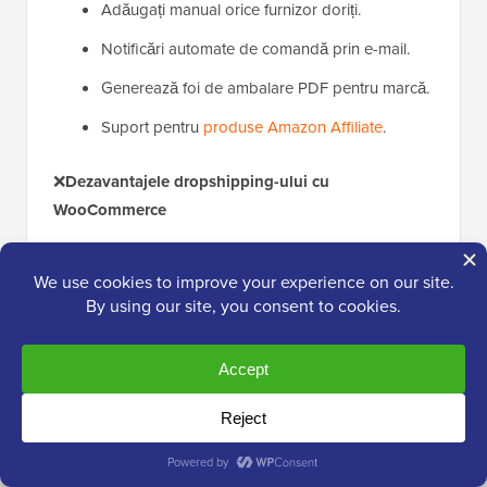
Adăugați manual orice furnizor doriți.
Notificări automate de comandă prin e-mail.
Generează foi de ambalare PDF pentru marcă.
Suport pentru
produse Amazon Affiliate
.
❌
Dezavantajele dropshipping-ului cu
WooCommerce
Nicio sincronizare automată a inventarului sau
a prețurilor.
Nu dispune de un marketplace integrat pentru
furnizori.
Mai puține funcții de automatizare decât
concurența.
De ce recomand WooCommerce Dropshipping: