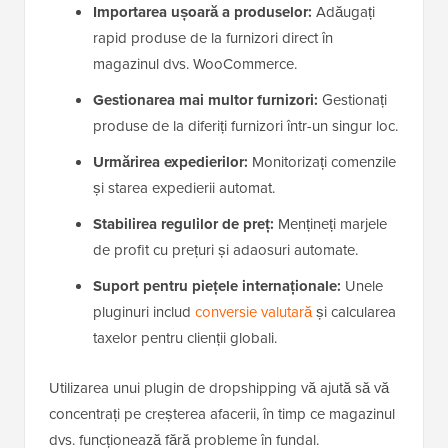
Importarea ușoară a produselor:
Adăugați
rapid produse de la furnizori direct în
magazinul dvs. WooCommerce.
Gestionarea mai multor furnizori:
Gestionați
produse de la diferiți furnizori într-un singur loc.
Urmărirea expedierilor:
Monitorizați comenzile
și starea expedierii automat.
Stabilirea regulilor de preț:
Mențineți marjele
de profit cu prețuri și adaosuri automate.
Suport pentru piețele internaționale:
Unele
pluginuri includ
conversie valutară
și calcularea
taxelor pentru clienții globali.
Utilizarea unui plugin de dropshipping vă ajută să vă
concentrați pe creșterea afacerii, în timp ce magazinul
dvs. funcționează fără probleme în fundal.