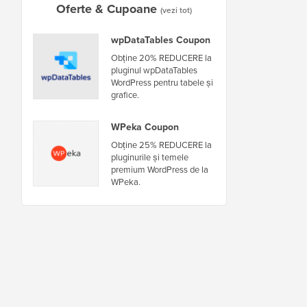
Oferte & Cupoane
(vezi tot)
wpDataTables Coupon
Obține 20% REDUCERE la
pluginul wpDataTables
WordPress pentru tabele și
grafice.
WPeka Coupon
Obține 25% REDUCERE la
pluginurile și temele
premium WordPress de la
WPeka.