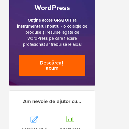
WordPress
Obține acces GRATUIT la
instrumentarul nostru
- o colecție de
produse și resurse legate de
WordPress pe care fiecare
profesionist ar trebui să le aibă!
Descărcați
acum
Am nevoie de ajutor cu…