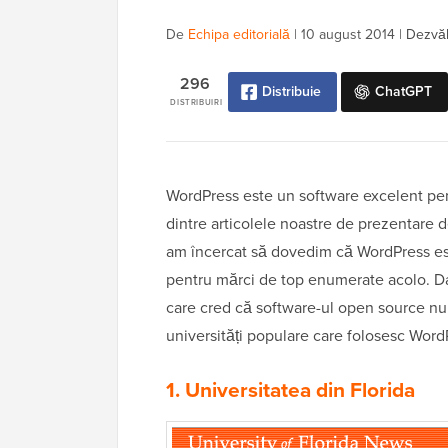
De
Echipa editorială
|
10 august 2014
|
Dezvălu
296
Distribuie
ChatGPT
DISTRIBUIRI
WordPress este un software excelent pent
dintre articolele noastre de prezentare 
am încercat să dovedim că WordPress est
pentru mărci de top enumerate acolo. Dar
care cred că software-ul open source nu e
universități populare care folosesc Word
1.
Universitatea din Florida