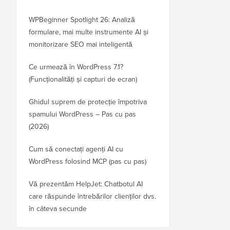
WPBeginner Spotlight 26: Analiză
formulare, mai multe instrumente AI și
monitorizare SEO mai inteligentă
Ce urmează în WordPress 7.1?
(Funcționalități și capturi de ecran)
Ghidul suprem de protecție împotriva
spamului WordPress – Pas cu pas
(2026)
Cum să conectați agenți AI cu
WordPress folosind MCP (pas cu pas)
Vă prezentăm HelpJet: Chatbotul AI
care răspunde întrebărilor clienților dvs.
în câteva secunde