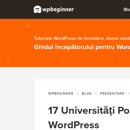
Bl
Tutoriale WordPress de încredere, atunci când
Ghidul începătorului pentru Wor
WPBEGINNER
BLOG
PREZENTARE
17 Universități P
WordPress