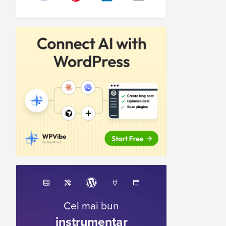
Cel mai bun
instrumentar