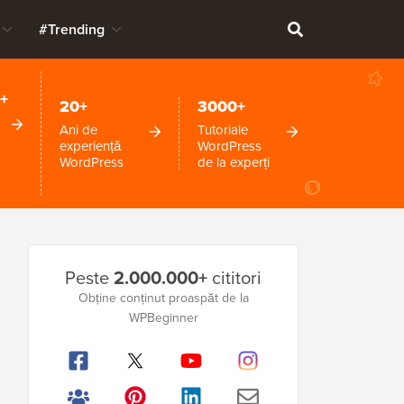
#Trending
+
20+
3000+
Ani de
Tutoriale
experiență
WordPress
WordPress
de la experți
Bara
Peste
2.000.000+
cititori
laterală
Obține conținut proaspăt de la
WPBeginner
principală