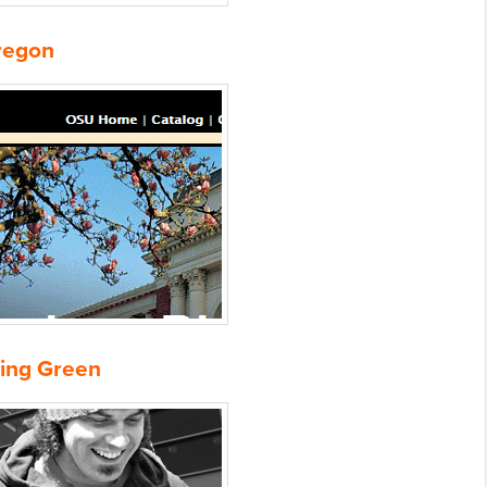
Oregon
ling Green