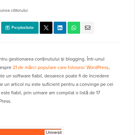
irea cititorului
Perplexitate
ru gestionarea conținutului și blogging. Într-unul
despre
21 de mărci populare care folosesc WordPress
,
e un software fiabil, deoarece poate fi de încredere
 un articol nu este suficient pentru a convinge pe cei
ste fiabil, prin urmare am compilat o listă de 17
Press.