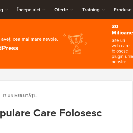
og
Începe aici
Oferte
Training
Produse
30
Milioane
 aveți cea mai mare nevoie.
Site-uri
web care
dPress
folosesc
plugin-urile
noastre
17 UNIVERSITĂȚI POPULARE CARE FOLOSESC WORDPRESS
opulare Care Folosesc