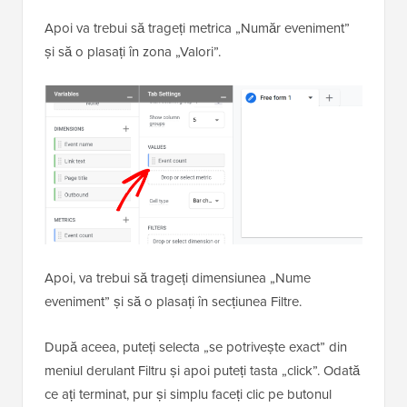
Apoi va trebui să trageți metrica „Număr eveniment”
și să o plasați în zona „Valori”.
Apoi, va trebui să trageți dimensiunea „Nume
eveniment” și să o plasați în secțiunea Filtre.
După aceea, puteți selecta „se potrivește exact” din
meniul derulant Filtru și apoi puteți tasta „click”. Odată
ce ați terminat, pur și simplu faceți clic pe butonul