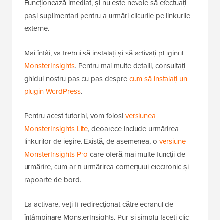
Funcționează imediat, și nu este nevoie să efectuați
pași suplimentari pentru a urmări clicurile pe linkurile
externe.
Mai întâi, va trebui să instalați și să activați pluginul
MonsterInsights
. Pentru mai multe detalii, consultați
ghidul nostru pas cu pas despre
cum să instalați un
plugin WordPress
.
Pentru acest tutorial, vom folosi
versiunea
MonsterInsights Lite
, deoarece include urmărirea
linkurilor de ieșire. Există, de asemenea, o
versiune
MonsterInsights Pro
care oferă mai multe funcții de
urmărire, cum ar fi urmărirea comerțului electronic și
rapoarte de bord.
La activare, veți fi redirecționat către ecranul de
întâmpinare MonsterInsights. Pur și simplu faceți clic