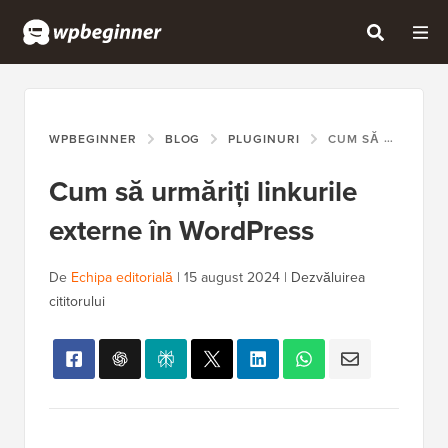
WPBEGINNER
BLOG
PLUGINURI
CUM SĂ URMĂRIȚI LINKURILE EXTERNE ÎN WORDPRESS
Cum să urmăriți linkurile
externe în WordPress
De
Echipa editorială
|
15 august 2024
|
Dezvăluirea
cititorului