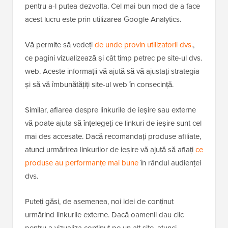
pentru a-l putea dezvolta. Cel mai bun mod de a face
acest lucru este prin utilizarea Google Analytics.
Vă permite să vedeți
de unde provin utilizatorii dvs.
,
ce pagini vizualizează și cât timp petrec pe site-ul dvs.
web. Aceste informații vă ajută să vă ajustați strategia
și să vă îmbunătățiți site-ul web în consecință.
Similar, aflarea despre linkurile de ieșire sau externe
vă poate ajuta să înțelegeți ce linkuri de ieșire sunt cel
mai des accesate. Dacă recomandați produse afiliate,
atunci urmărirea linkurilor de ieșire vă ajută să aflați
ce
produse au performanțe mai bune
în rândul audienței
dvs.
Puteți găsi, de asemenea, noi idei de conținut
urmărind linkurile externe. Dacă oamenii dau clic