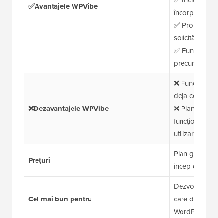
✅Avantajele WPVibe
încorporate
✅ Protecții î
solicitări de 
✅ Funcționeaz
precum Seed
❌ Funcționeaz
deja confortabi
❌Dezavantajele WPVibe
❌ Planul gratu
funcționalitățil
utilizare
Plan gratuit d
Prețuri
încep de la 9
Dezvoltatori, a
Cel mai bun pentru
care doresc s
WordPress cu 