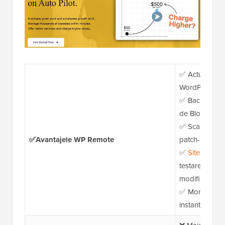
✅ Actualizări 
WordPress, pl
✅ Backup-uri 
de BlogVault
✅ Scanare mal
✅Avantajele WP Remote
patch-uri virtu
✅
Site de sta
testarea sigură
modificărilor
✅ Monitorizare
instantanee