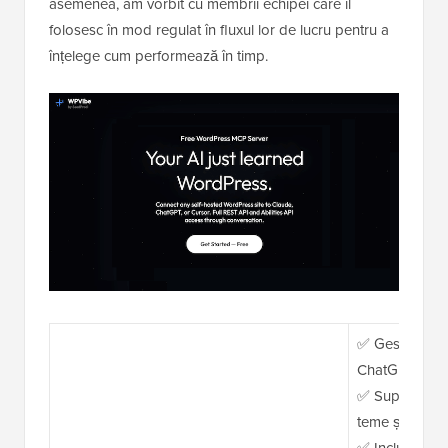
asemenea, am vorbit cu membrii echipei care îl
folosesc în mod regulat în fluxul lor de lucru pentru a
înțelege cum performează în timp.
✅ Gestionați s
ChatGPT, Claude
✅ Suportă post
teme și SEO
✅ Include 34