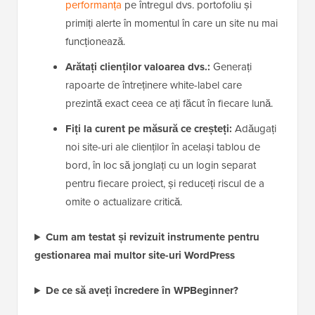
performanța
pe întregul dvs. portofoliu și
primiți alerte în momentul în care un site nu mai
funcționează.
Arătați clienților valoarea dvs.:
Generați
rapoarte de întreținere white-label care
prezintă exact ceea ce ați făcut în fiecare lună.
Fiți la curent pe măsură ce creșteți:
Adăugați
noi site-uri ale clienților în același tablou de
bord, în loc să jonglați cu un login separat
pentru fiecare proiect, și reduceți riscul de a
omite o actualizare critică.
Cum am testat și revizuit instrumente pentru
gestionarea mai multor site-uri WordPress
De ce să aveți încredere în WPBeginner?