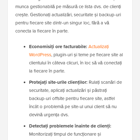
munca gestionabilă pe măsură ce lista dvs. de clienți
crește. Gestionați actualizări, securitate și backup-uri
pentru fiecare site dintr-un singur loc, fără a vă
conecta la fiecare în parte.
Economisiți ore facturabile:
Actualizați
WordPress
, plugin-uri și teme pe fiecare site al
clientului în câteva clicuri, în loc să vă conectați
la fiecare în parte.
Protejați site-urile clienților:
Rulați scanări de
securitate, aplicați actualizări și păstrați
backup-uri offsite pentru fiecare site, astfel
încât o problemă pe site-ul unui client să nu
devină urgența dvs.
Detectați problemele înainte de clienți:
Monitorizați timpul de funcționare și