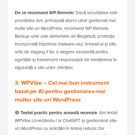
De ce recomand WP Remote:
Dacă securitatea este
prioritatea dvs. principală atunci când gestionați mai
multe site-uri WordPress, recomand WP Remote.
Backup-urile sale alimentate de BlogVault, protecția
încorporată împotriva malware-ului, firewall-ul și site-
urile de staging îl fac o alegere excelentă pentru
agențiile și freelancerii responsabili de menținerea în
siguranță a site-urilor clienților.
3.
WPVibe
– Cel mai bun instrument
bazat pe AI pentru gestionarea mai
multor site-uri WordPress
🔵
Testat practic pentru această recenzie
. Am testat
WPVibe conectându-l la ChatGPT și gestionând site-
uri WordPress cu solicitări în limbaj natural. De