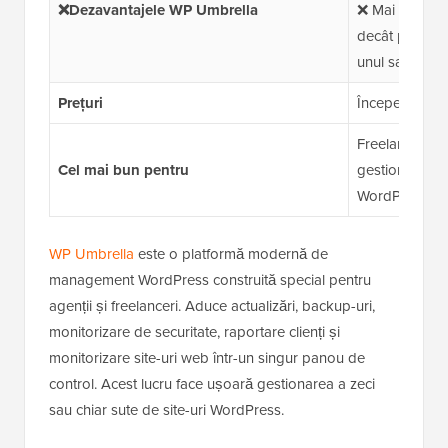
❌Dezavantajele WP Umbrella
❌ Mai potrivit 
decât pentru u
unul sau două
Prețuri
Începe de la 2
Freelanceri, a
Cel mai bun pentru
gestionează m
WordPress pent
WP Umbrella
este o platformă modernă de
management WordPress construită special pentru
agenții și freelanceri. Aduce actualizări, backup-uri,
monitorizare de securitate, raportare clienți și
monitorizare site-uri web într-un singur panou de
control. Acest lucru face ușoară gestionarea a zeci
sau chiar sute de site-uri WordPress.