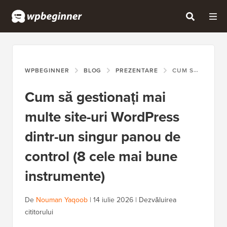
WPBEGINNER
BLOG
PREZENTARE
CUM SĂ GESTIONAȚI MAI MULTE SITE-URI WORDPRESS DINTR-UN SINGUR PANOU DE CONTROL (8 CELE MAI BUNE INSTRUMENTE)
Cum să gestionați mai
multe site-uri WordPress
dintr-un singur panou de
control (8 cele mai bune
instrumente)
De
Nouman Yaqoob
|
14 iulie 2026
|
Dezvăluirea
cititorului