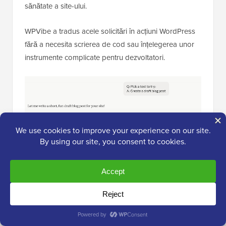
sănătate a site-ului.
WPVibe a tradus acele solicitări în acțiuni WordPress
fără a necesita scrierea de cod sau înțelegerea unor
instrumente complicate pentru dezvoltatori.
Mi-a plăcut, de asemenea, cât de mult context are la
dispoziție AI-ul. Poate inspecta plugin-uri, teme, fișiere
media, setări SEO, date WooCommerce și chiar