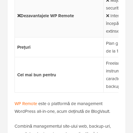
❌ Majoritatea 
securitate și 
❌Dezavantajele WP Remote
❌ Interfața po
începători din
extinse de sec
Plan gratuit di
Prețuri
de la 1,99 USD
Freelanceri și
instrument d
Cel mai bun pentru
caracteristici 
backup.
WP Remote
este o platformă de management
WordPress all-in-one, acum deținută de BlogVault.
Combină managementul site-ului web, backup-uri,