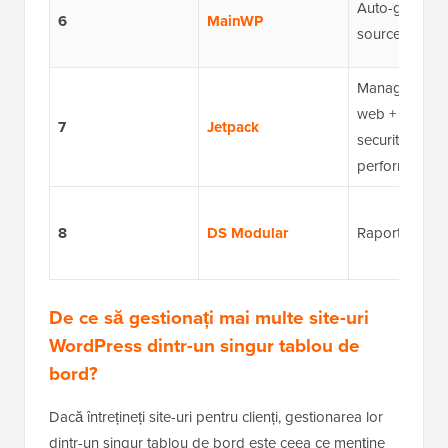
Auto-găzduit,
6
MainWP
source
Management s
web + backup-
7
Jetpack
securitate și
performanță
8
DS Modular
Raportare clie
De ce să gestionați mai multe site-uri
WordPress dintr-un singur tablou de
bord?
Dacă întrețineți site-uri pentru clienți, gestionarea lor
dintr-un singur tablou de bord este ceea ce menține