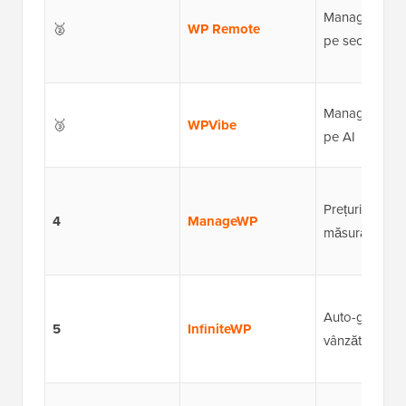
Management 
🥈
WP Remote
pe securitate
Management 
🥉
WPVibe
pe AI
Prețuri plătite
4
ManageWP
măsură ce folo
Auto-găzduit,
5
InfiniteWP
vânzător unic