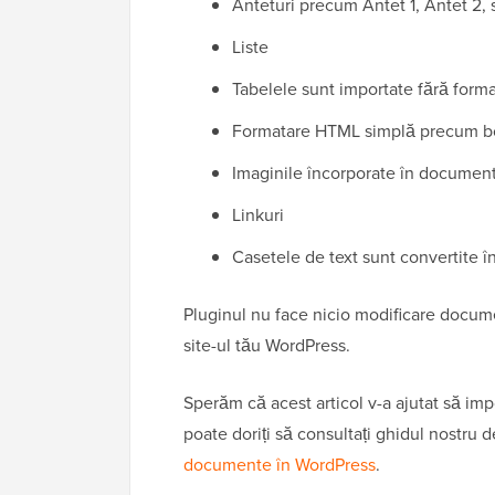
Anteturi precum Antet 1, Antet 2, s
Liste
Tabelele sunt importate fără format
Formatare HTML simplă precum bold,
Imaginile încorporate în document
Linkuri
Casetele de text sunt convertite î
Pluginul nu face nicio modificare docume
site-ul tău WordPress.
Sperăm că acest articol v-a ajutat să i
poate doriți să consultați ghidul nostru
documente în WordPress
.