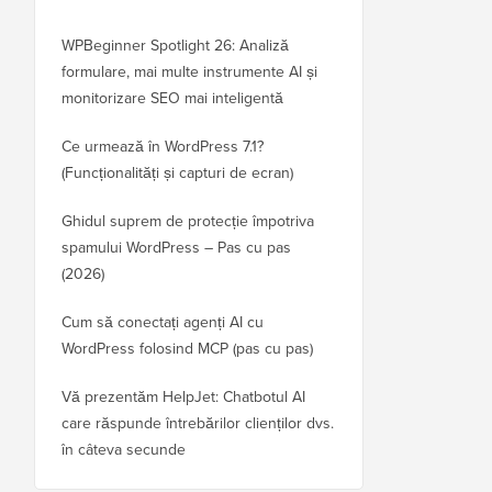
WPBeginner Spotlight 26: Analiză
formulare, mai multe instrumente AI și
monitorizare SEO mai inteligentă
Ce urmează în WordPress 7.1?
(Funcționalități și capturi de ecran)
Ghidul suprem de protecție împotriva
spamului WordPress – Pas cu pas
(2026)
Cum să conectați agenți AI cu
WordPress folosind MCP (pas cu pas)
Vă prezentăm HelpJet: Chatbotul AI
care răspunde întrebărilor clienților dvs.
în câteva secunde