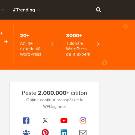
#Trending
+
20+
3000+
Ani de
Tutoriale
experiență
WordPress
WordPress
de la experți
Bara
Peste
2.000.000+
cititori
laterală
Obține conținut proaspăt de la
principală
WPBeginner