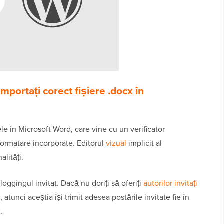
mportați corect fișiere .docx în
olele în Microsoft Word, care vine cu un verificator
i formatare încorporate. Editorul
vizual
implicit al
lități.
loggingul invitat. Dacă nu doriți să oferiți
autorilor invitați
atunci aceștia își trimit adesea postările invitate fie în
.