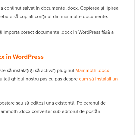
eja conținut salvat în documente .docx. Copierea și lipirea
 trebuie să copiați conținut din mai multe documente.
ți importa corect documente .docx în WordPress fără a
cx în WordPress
ste să instalați și să activați pluginul
Mammoth .docx
sultați ghidul nostru pas cu pas despre
cum să instalați un
postare sau să editezi una existentă. Pe ecranul de
 Mammoth .docx converter sub editorul de postări.