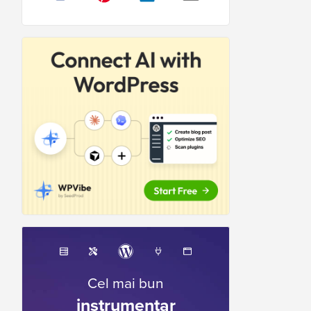
Cel mai bun
instrumentar