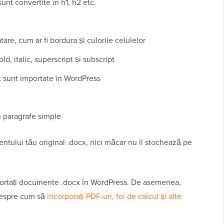
unt convertite în h1, h2 etc.
are, cum ar fi bordura și culorile celulelor
 italic, superscript și subscript
 sunt importate în WordPress
n paragrafe simple
ntului tău original .docx, nici măcar nu îl stochează pe
mportați documente .docx în WordPress. De asemenea,
 despre cum să
încorporați PDF-uri, foi de calcul și alte