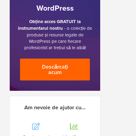
WordPress
Obține acces GRATUIT la
instrumentarul nostru
- o colecție de
produse și resurse legate de
WordPress pe care fiecare
profesionist ar trebui să le aibă!
Descărcați
acum
Am nevoie de ajutor cu…