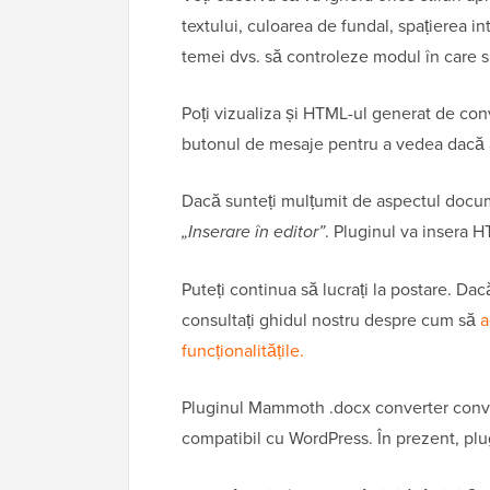
textului, culoarea de fundal, spațierea in
temei dvs. să controleze modul în care s
Poți vizualiza și HTML-ul generat de con
butonul de mesaje pentru a vedea dacă au
Dacă sunteți mulțumit de aspectul documen
„Inserare în editor”
. Pluginul va insera H
Puteți continua să lucrați la postare. Da
consultați ghidul nostru despre cum să
a
funcționalitățile.
Pluginul Mammoth .docx converter conver
compatibil cu WordPress. În prezent, plug