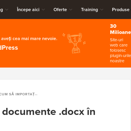
og
Începe aici
Oferte
Training
Produse
30
Milioane
 aveți cea mai mare nevoie.
Site-uri
web care
dPress
folosesc
plugin-urile
noastre
UM SĂ IMPORTAȚI DOCUMENTE .DOCX ÎN WORDPRESS
 documente .docx în