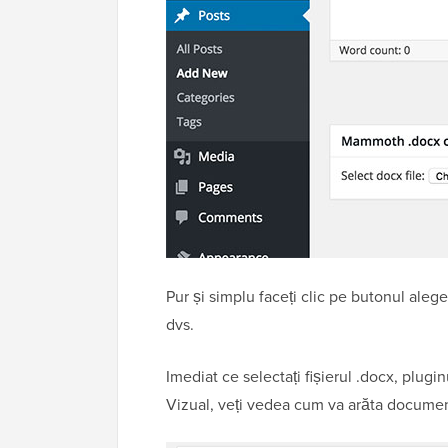
Pur și simplu faceți clic pe butonul aleg
dvs.
Imediat ce selectați fișierul .docx, plugin
Vizual, veți vedea cum va arăta documen