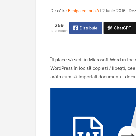
De către
Echipa editorială
|
2 iunie 2016
|
Dezv
259
Distribuie
ChatGPT
DISTRIBUIRI
Îți place să scrii în Microsoft Word în l
WordPress în loc să copiezi / lipești, cee
arăta cum să importați documente .docx