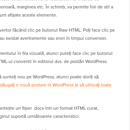
terioară, marginea etc. În schimb, va permite foii de stil a
unt afișate aceste elemente.
vertor făcând clic pe butonul Raw HTML. Poți face clic pe
 existat avertismente sau erori în timpul conversiei.
tului în fila vizuală, atunci puteți face clic pe butonul
TML-ul convertit în editorul dvs. de postări WordPress.
că sunteți nou pe WordPress, atunci poate doriți să
dăugați o nouă postare în WordPress și să utilizați toate
tește un fișier .docx într-un format HTML curat,
inul suportă următoarele caracteristici: