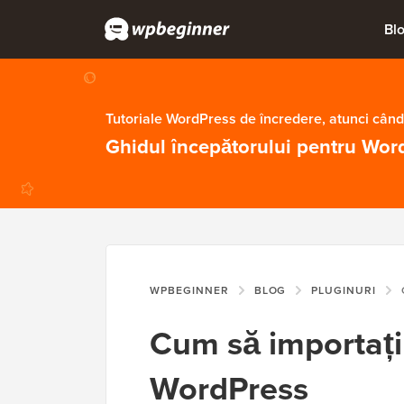
Bl
Tutoriale WordPress de încredere, atunci când
Ghidul începătorului pentru Wor
WPBEGINNER
BLOG
PLUGINURI
C
Cum să importați
WordPress