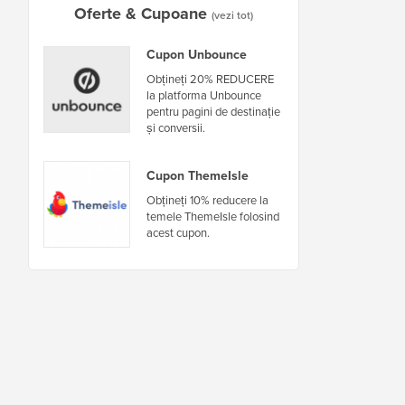
Oferte & Cupoane
(vezi tot)
Cupon Unbounce
Obțineți 20% REDUCERE
la platforma Unbounce
pentru pagini de destinație
și conversii.
Cupon ThemeIsle
Obțineți 10% reducere la
temele ThemeIsle folosind
acest cupon.