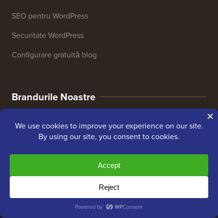
SEO pentru WordPress
Securitate WordPress
Configurare gratuită blog
Brandurile Noastre
Despre WPBeginner®
WPBeginner este un site gratuit de resurse WordPress
pentru începători. WPBeginner a fost fondat în iulie
2009 de
Syed Balkhi
. Scopul principal al acestui site
este de a oferi tutoriale WordPress de înaltă calitate și