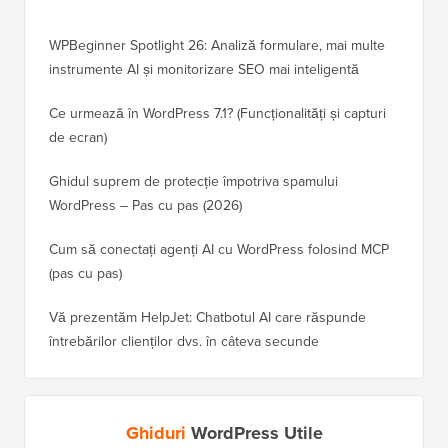
WPBeginner Spotlight 26: Analiză formulare, mai multe
instrumente AI și monitorizare SEO mai inteligentă
Ce urmează în WordPress 7.1? (Funcționalități și capturi
de ecran)
Ghidul suprem de protecție împotriva spamului
WordPress – Pas cu pas (2026)
Cum să conectați agenți AI cu WordPress folosind MCP
(pas cu pas)
Vă prezentăm HelpJet: Chatbotul AI care răspunde
întrebărilor clienților dvs. în câteva secunde
Ghiduri
WordPress Utile