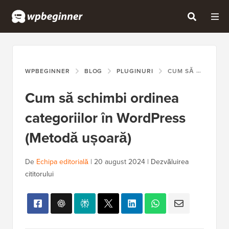
WPBEGINNER
BLOG
PLUGINURI
CUM SĂ SCHIMBI ORDINEA CATEGORIILOR ÎN WORDPRESS (METODĂ UȘOARĂ)
Cum să schimbi ordinea
categoriilor în WordPress
(Metodă ușoară)
De
Echipa editorială
|
20 august 2024
|
Dezvăluirea
cititorului