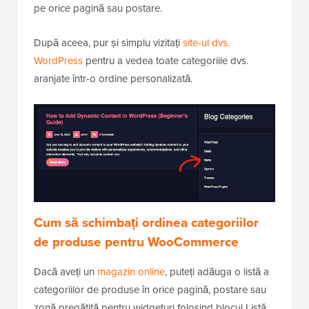
pe orice pagină sau postare.
După aceea, pur și simplu vizitați
site-ul dvs.
WordPress
pentru a vedea toate categoriile dvs.
aranjate într-o ordine personalizată.
Cum să schimbați ordinea categoriilor
de produse pentru WooCommerce
Dacă aveți un
magazin online
, puteți adăuga o listă a
categoriilor de produse în orice pagină, postare sau
zonă pregătită pentru widgeturi folosind blocul Listă