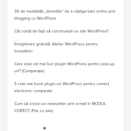
30 de modalități „dovedite” de a câștiga bani online prin
Cum să-
blogging cu WordPress
WordPre
Cât costă de fapt să construiești un site WordPress?
Cum să 
a pierd
Înregistrare gratuită: Atelier WordPress pentru
începători
Cum să 
clasame
Care este cel mai bun plugin WordPress pentru pop-up-
uri? (Comparație)
Cum să 
5 cele mai bune plugin-uri WordPress pentru comerț
Cum să 
electronic comparate
Cum să 
Cum să creezi un newsletter prin e-mail în MODUL
fără ti
CORECT (Pas cu pas)