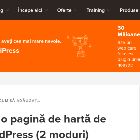
og
Începe aici
Oferte
Training
Produse
30
Milioane
 aveți cea mai mare nevoie.
Site-uri
web care
dPress
folosesc
plugin-urile
noastre
UM SĂ ADĂUGAȚI O PAGINĂ DE HARTĂ DE SITE HTML ÎN WORDPRESS (2 MODURI)
o pagină de hartă de
dPress (2 moduri)