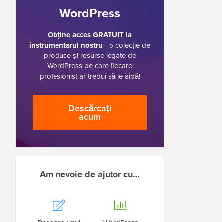
WordPress
Obține acces GRATUIT la
instrumentarul nostru
- o colecție de
produse și resurse legate de
WordPress pe care fiecare
profesionist ar trebui să le aibă!
Descărcați
acum
Am nevoie de ajutor cu…