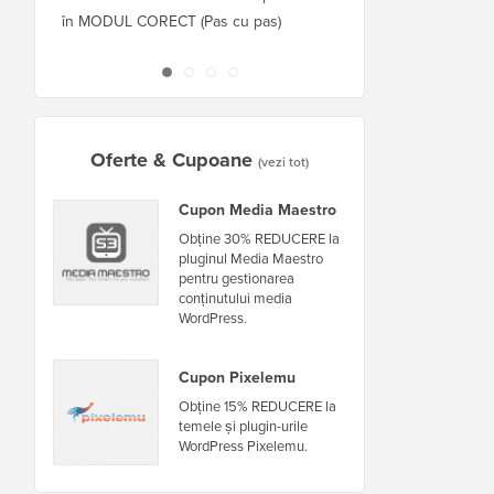
în MODUL CORECT (Pas cu pas)
găzduitor sau server f
nefuncționare
Oferte & Cupoane
(vezi tot)
Cupon Media Maestro
Obține 30% REDUCERE la
pluginul Media Maestro
pentru gestionarea
conținutului media
WordPress.
Cupon Pixelemu
Obține 15% REDUCERE la
temele și plugin-urile
WordPress Pixelemu.