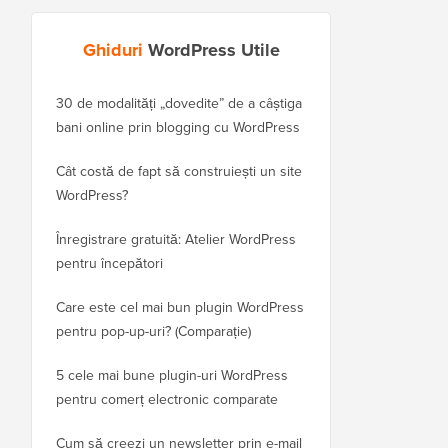
Ghiduri
WordPress Utile
30 de modalități „dovedite” de a câștiga
Cum să-ți muți corect 
bani online prin blogging cu WordPress
WordPress.com pe Wor
Cât costă de fapt să construiești un site
Cum să muți corect W
WordPress?
domeniu nou fără a p
Înregistrare gratuită: Atelier WordPress
Cum să treci de la Blo
pentru începători
fără a pierde clasamen
Care este cel mai bun plugin WordPress
Cum să treci corect de 
pentru pop-up-uri? (Comparație)
WordPress (Pas cu pas
5 cele mai bune plugin-uri WordPress
Cum să treci corect d
pentru comerț electronic comparate
la WordPress
Cum să creezi un newsletter prin e-mail
Cum să muți WordPres