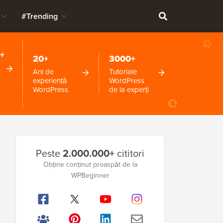
#Trending
+
20+
3000+
Ani de
Tutoriale
experiență
WordPress
WordPress
de la experți
Bara
Peste
2.000.000+
cititori
laterală
Obține conținut proaspăt de la
WPBeginner
principală