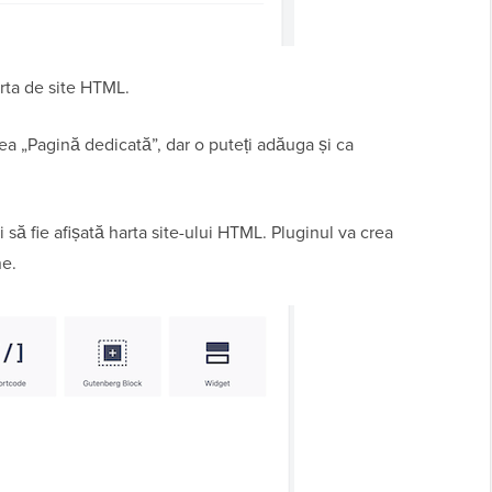
arta de site HTML.
ea „Pagină dedicată”, dar o puteți adăuga și ca
 să fie afișată harta site-ului HTML. Pluginul va crea
ne.