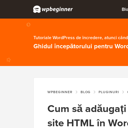
Bl
Tutoriale WordPress de încredere, atunci când
Ghidul începătorului pentru Wor
WPBEGINNER
BLOG
PLUGINURI
C
Cum să adăugați 
site HTML în Wor