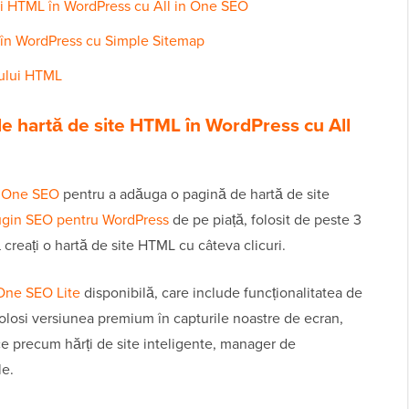
ui HTML în WordPress cu All in One SEO
în WordPress cu Simple Sitemap
-ului HTML
e hartă de site HTML în WordPress cu All
n One SEO
pentru a adăuga o pagină de hartă de site
ugin SEO pentru WordPress
de pe piață, folosit de peste 3
 creați o hartă de site HTML cu câteva clicuri.
 One SEO Lite
disponibilă, care include funcționalitatea de
olosi versiunea premium în capturile noastre de ecran,
ce precum hărți de site inteligente, manager de
le.