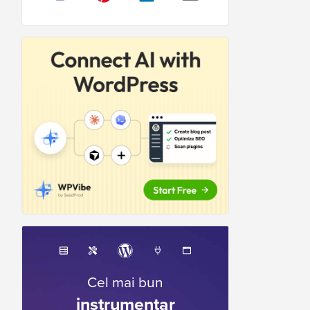
Cel mai bun
instrumentar