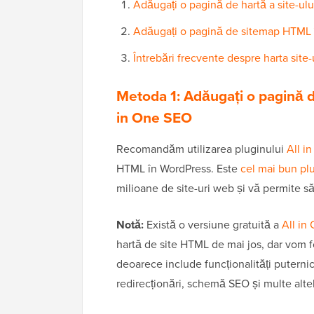
Adăugați o pagină de hartă a site-ul
Adăugați o pagină de sitemap HTML 
Întrebări frecvente despre harta site
Metoda 1: Adăugați o pagină d
in One SEO
Recomandăm utilizarea pluginului
All i
HTML în WordPress. Este
cel mai bun pl
milioane de site-uri web și vă permite să
Notă:
Există o versiune gratuită a
All in
hartă de site HTML de mai jos, dar vom f
deoarece include funcționalități puterni
redirecționări, schemă SEO și multe alte