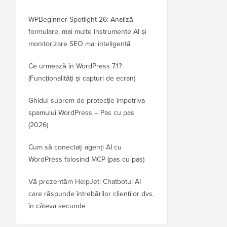
WPBeginner Spotlight 26: Analiză
formulare, mai multe instrumente AI și
monitorizare SEO mai inteligentă
Ce urmează în WordPress 7.1?
(Funcționalități și capturi de ecran)
Ghidul suprem de protecție împotriva
spamului WordPress – Pas cu pas
(2026)
Cum să conectați agenți AI cu
WordPress folosind MCP (pas cu pas)
Vă prezentăm HelpJet: Chatbotul AI
care răspunde întrebărilor clienților dvs.
în câteva secunde