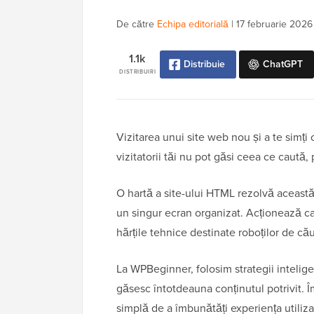
De către
Echipa editorială
|
17 februarie 2026
1.1k
Distribuie
ChatGPT
DISTRIBUIRI
Vizitarea unui site web nou și a te simți
vizitatorii tăi nu pot găsi ceea ce caută, 
O hartă a site-ului HTML rezolvă această
un singur ecran organizat. Acționează ca
hărțile tehnice destinate roboților de cău
La WPBeginner, folosim strategii intelige
găsesc întotdeauna conținutul potrivit. Î
simplă de a îmbunătăți experiența utiliz