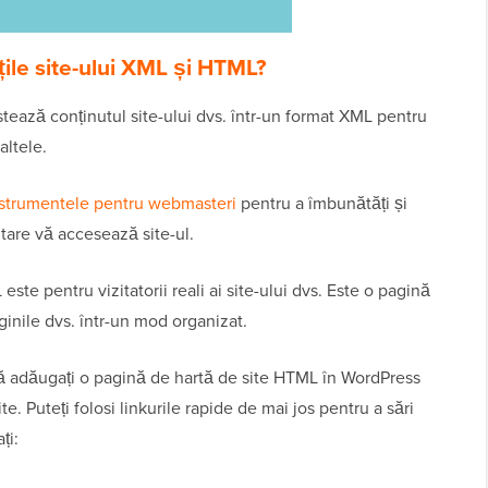
țile site-ului XML și HTML?
istează conținutul site-ului dvs. într-un format XML pentru
ltele.
nstrumentele pentru webmasteri
pentru a îmbunătăți și
tare vă accesează site-ul.
este pentru vizitatorii reali ai site-ului dvs. Este o pagină
ginile dvs. într-un mod organizat.
ă adăugați o pagină de hartă de site HTML în WordPress
e. Puteți folosi linkurile rapide de mai jos pentru a sări
ți: