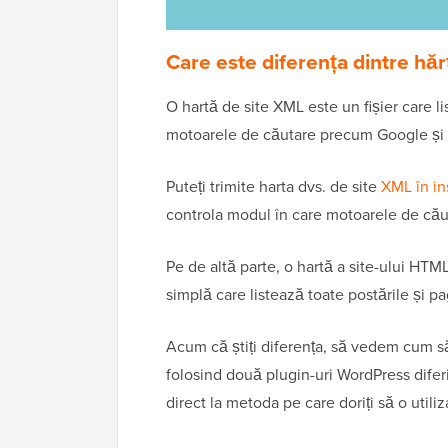
Care este diferența dintre hăr
O hartă de site XML este un fișier care l
motoarele de căutare precum Google și a
Puteți trimite harta dvs. de site
XML în i
controla modul în care motoarele de cău
Pe de altă parte, o hartă a site-ului HTML 
simplă care listează toate postările și pa
Acum că știți diferența, să vedem cum s
folosind două plugin-uri WordPress diferit
direct la metoda pe care doriți să o utiliza