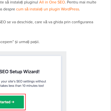
ste să instalați pluginul
All in One SEO
. Pentru mai multe
pas despre
cum să instalați un plugin WordPress
.
SEO se va deschide, care vă va ghida prin configurarea
ncepem” și urmați pașii.