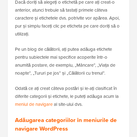
Dacă doriți să alegeți o etichetă pe care ați creat-o
anterior, atunci trebuie să tastați primele câteva
caractere și etichetele dvs. potrivite vor apărea. Apoi,
pur și simplu faceți clic pe eticheta pe care doriți să o
utilizați.
Pe un blog de călătorii, ați putea adăuga etichete
pentru subiectele mai specifice acoperite într-o
anumită postare, de exemplu, „Mâncare”, „Viața de
noapte”, „Tururi pe jos” și „Călătorii cu trenul”.
Odată ce ați creat câteva postări și le-ați clasificat în
diferite categorii și etichete, le puteți adăuga acum la
meniul de navigare
al site-ului dvs.
Adăugarea categoriilor în meniurile de
navigare WordPress