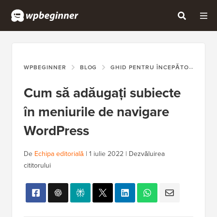
WPBEGINNER
BLOG
GHID PENTRU ÎNCEPĂTORI
CU
Cum să adăugați subiecte
în meniurile de navigare
WordPress
De
Echipa editorială
|
1 iulie 2022
|
Dezvăluirea
cititorului