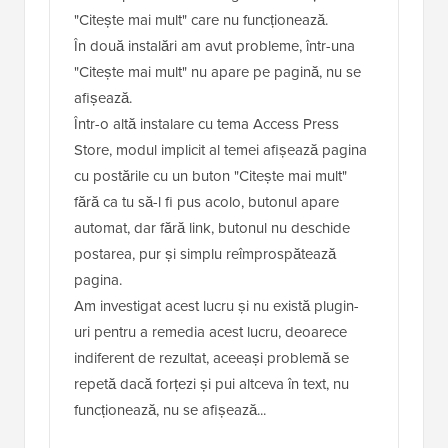
"Citește mai mult" care nu funcționează.
În două instalări am avut probleme, într-una
"Citește mai mult" nu apare pe pagină, nu se
afișează.
Într-o altă instalare cu tema Access Press
Store, modul implicit al temei afișează pagina
cu postările cu un buton "Citește mai mult"
fără ca tu să-l fi pus acolo, butonul apare
automat, dar fără link, butonul nu deschide
postarea, pur și simplu reîmprospătează
pagina.
Am investigat acest lucru și nu există plugin-
uri pentru a remedia acest lucru, deoarece
indiferent de rezultat, aceeași problemă se
repetă dacă forțezi și pui altceva în text, nu
funcționează, nu se afișează...