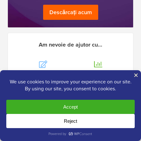
Descărcați acum
Am nevoie de ajutor cu…
Pornirea unui
WordPress
Blog
SEO
WordPress
WordPress
Performanță
Erori