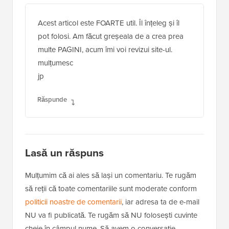
Acest articol este FOARTE util. Îl înțeleg și îl
pot folosi. Am făcut greșeala de a crea prea
multe PAGINI, acum îmi voi revizui site-ul.
mulțumesc
jp
Răspunde
Lasă un răspuns
Mulțumim că ai ales să lași un comentariu. Te rugăm
să reții că toate comentariile sunt moderate conform
politicii noastre de comentarii
, iar adresa ta de e-mail
NU va fi publicată. Te rugăm să NU folosești cuvinte
cheie în câmpul nume. Să avem o conversație