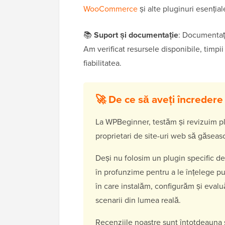
WooCommerce
și alte pluginuri esenția
📚
Suport și documentație
: Documentați
Am verificat resursele disponibile, timpi
fiabilitatea.
🚀 De ce să aveți încreder
La WPBeginner, testăm și revizuim pl
proprietari de site-uri web să găseas
Deși nu folosim un plugin specific de
în profunzime pentru a le înțelege pu
în care instalăm, configurăm și eval
scenarii din lumea reală.
Recenziile noastre sunt întotdeauna si