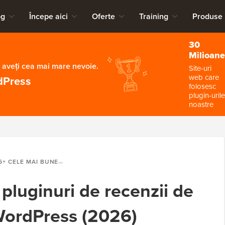
og
Începe aici
Oferte
Training
Produse
30
Milioane
 aveți cea mai mare nevoie.
Site-uri
web care
dPress
folosesc
plugin-urile
noastre
+ CELE MAI BUNE PLUGINURI DE RECENZII DE PRODUSE PENTRU WORDPRESS (2026)
pluginuri de recenzii de
WordPress (2026)