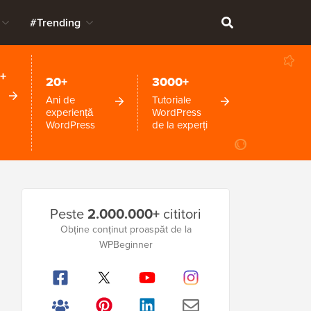
#Trending
+
20+
3000+
Ani de
Tutoriale
experiență
WordPress
WordPress
de la experți
Bara
Peste
2.000.000+
cititori
laterală
Obține conținut proaspăt de la
WPBeginner
principală