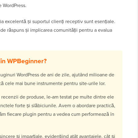
le WordPress.
a excelentă și suportul clienți receptiv sunt esențiale.
i de răspuns și implicarea comunității pentru a evalua
e în WPBeginner?
uginuri WordPress de ani de zile, ajutând milioane de
că cele mai bune instrumente pentru site-urile lor.
 recenzii de produse, le-am testat pe multe dintre ele
nctele forte și slăbiciunile. Avem o abordare practică,
uăm fiecare plugin pentru a vedea cum performează în
ncere și imparțiale, evidențiind atât avantajele, cât și