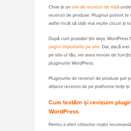
Chiar și un
site de recenzii de nișă
unde 
recenzii de produse. Pluginul potrivit te v
astfel încât să obții mai multe clicuri și tr
După cum probabil știi deja, WordPress f
pagini importante pe site
. Dar, dacă vrei
pe site-ul tău, vei avea nevoie de funcțio
pluginurile WordPress.
Pluginurile de recenzii de produse pot pe
afișeze recenzii de pe platforme terțe și
Cum testăm și revizuim plugin
WordPress
Pentru a oferi cititorilor noștri recoman