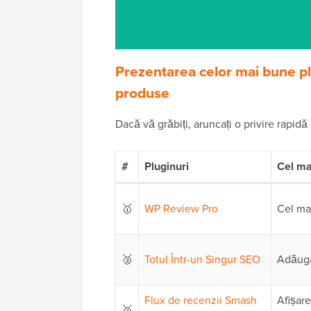
Prezentarea celor mai bune pl
produse
Dacă vă grăbiți, aruncați o privire rapidă 
#
Pluginuri
Cel ma
🥇
WP Review Pro
Cel ma
🥈
Totul Într-un Singur SEO
Adăuga
Flux de recenzii Smash
Afișar
🥉