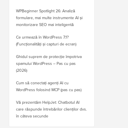
WPBeginner Spotlight 26: Analiză
formulare, mai multe instrumente AI și
monitorizare SEO mai inteligentă
Ce urmează în WordPress 7.1?
(Funcționalități și capturi de ecran)
Ghidul suprem de protecție împotriva
spamului WordPress – Pas cu pas
(2026)
Cum să conectați agenți AI cu
WordPress folosind MCP (pas cu pas)
Vă prezentăm HelpJet: Chatbotul AI
care răspunde întrebărilor clienților dvs.
în câteva secunde