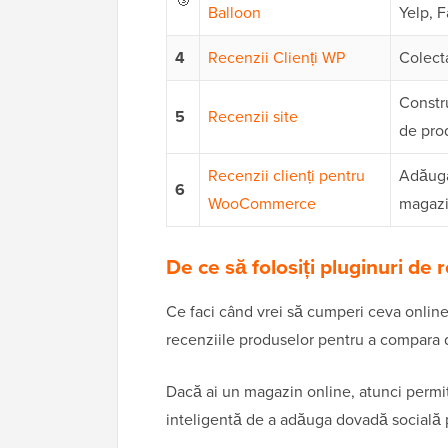
Balloon
Yelp, 
4
Recenzii Clienți WP
Colecta
Constru
5
Recenzii site
de pro
Recenzii clienți pentru
Adăuga
6
WooCommerce
magazi
De ce să folosiți pluginuri de
Ce faci când vrei să cumperi ceva online?
recenziile produselor pentru a compara di
Dacă ai un magazin online, atunci permite
inteligentă de a adăuga dovadă socială pe