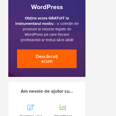
WordPress
Obține acces GRATUIT la
instrumentarul nostru
- o colecție de
produse și resurse legate de
WordPress pe care fiecare
profesionist ar trebui să le aibă!
Descărcați
acum
Am nevoie de ajutor cu…