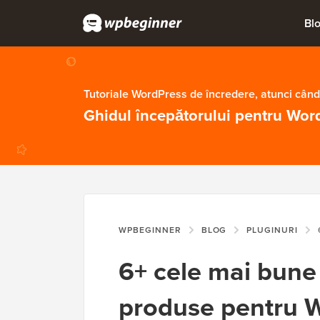
Bl
Tutoriale WordPress de încredere, atunci când
Ghidul începătorului pentru Wor
WPBEGINNER
BLOG
PLUGINURI
6
6+ cele mai bune 
produse pentru 