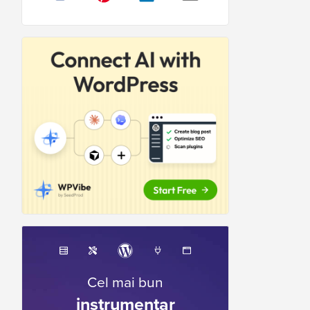
Cel mai bun
instrumentar