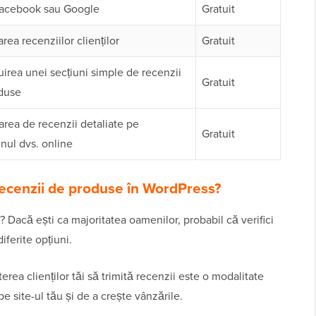
Facebook sau Google
Gratuit
rea recenziilor clienților
Gratuit
irea unei secțiuni simple de recenzii
Gratuit
duse
rea de recenzii detaliate pe
Gratuit
nul dvs. online
 recenzii de produse în WordPress?
 Dacă ești ca majoritatea oamenilor, probabil că verifici
ferite opțiuni.
rea clienților tăi să trimită recenzii este o modalitate
 site-ul tău și de a crește vânzările.