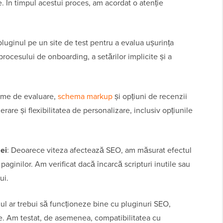
. În timpul acestui proces, am acordat o atenție
pluginul pe un site de test pentru a evalua ușurința
procesului de onboarding, a setărilor implicite și a
teme de evaluare,
schema markup
și opțiuni de recenzii
erare și flexibilitatea de personalizare, inclusiv opțiunile
ei
: Deoarece viteza afectează SEO, am măsurat efectul
paginilor. Am verificat dacă încarcă scripturi inutile sau
ui.
nul ar trebui să funcționeze bine cu pluginuri SEO,
. Am testat, de asemenea, compatibilitatea cu