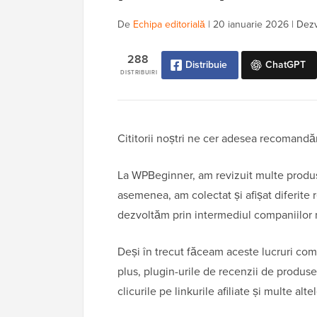
De
Echipa editorială
|
20 ianuarie 2026
|
Dezv
288
Distribuie
ChatGPT
DISTRIBUIRI
Cititorii noștri ne cer adesea recomandă
La WPBeginner, am revizuit multe produse
asemenea, am colectat și afișat diferite r
dezvoltăm prin intermediul companiilor 
Deși în trecut făceam aceste lucruri com
plus, plugin-urile de recenzii de produse 
clicurile pe linkurile afiliate și multe altel