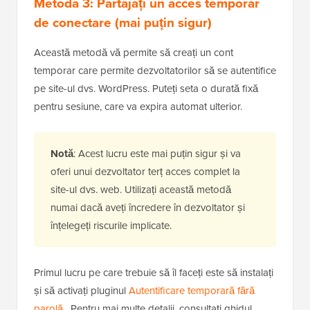
Metoda 3: Partajați un acces temporar
de conectare (mai puțin sigur)
Această metodă vă permite să creați un cont
temporar care permite dezvoltatorilor să se autentifice
pe site-ul dvs. WordPress. Puteți seta o durată fixă
pentru sesiune, care va expira automat ulterior.
Notă
: Acest lucru este mai puțin sigur și va
oferi unui dezvoltator terț acces complet la
site-ul dvs. web. Utilizați această metodă
numai dacă aveți încredere în dezvoltator și
înțelegeți riscurile implicate.
Primul lucru pe care trebuie să îl faceți este să instalați
și să activați pluginul
Autentificare temporară fără
parolă
. Pentru mai multe detalii, consultați ghidul