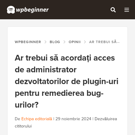
WPBEGINNER
BLOG
OPINII
AR TREBUI SĂ ACORDAȚI ACCES DE ADMINISTRATOR DEZVOLTATORILOR DE PLUGIN-URI PENTRU REMEDIEREA BUG-URILOR?
Ar trebui să acordați acces
de administrator
dezvoltatorilor de plugin-uri
pentru remedierea bug-
urilor?
De
Echipa editorială
|
29 noiembrie 2024
|
Dezvăluirea
cititorului