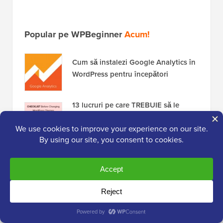
Popular pe WPBeginner
Acum!
Cum să instalezi Google Analytics în
WordPress pentru începători
13 lucruri pe care TREBUIE să le
faceți înainte de a schimba temele
WordPress
Cum să remediezi eroarea de
stabilire a unei conexiuni la baza de
date în WordPress
Dezvăluit: De ce construirea unei
liste de e-mailuri este atât de