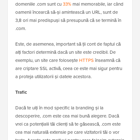
domeniile .com sunt cu
33%
mai memorabile, iar când
oamenii încearcă să-și amintească un URL, sunt de
3,8 ori mai predispuși să presupună că se termină în
.com.
Este, de asemenea, important să ții cont de faptul că
alți factori determină dacă un site este credibil. De
exemplu, un site care folosește
HTTPS
înseamnă că
are criptare SSL activă, ceea ce este mai sigur pentru
a proteja utilizatorii și datele acestora.
Trafic
Dacă te uiți în mod specific la branding și la
descoperire, .com este cea mai bună alegere. Dacă
vrei ca potențialii tăi clienți să te găsească, .com este
cea mai naturală extensie pe care vizitatorii tăi o vor