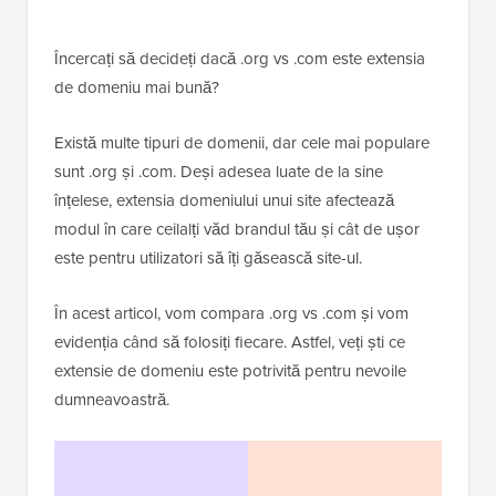
Încercați să decideți dacă .org vs .com este extensia
de domeniu mai bună?
Există multe tipuri de domenii, dar cele mai populare
sunt .org și .com. Deși adesea luate de la sine
înțelese, extensia domeniului unui site afectează
modul în care ceilalți văd brandul tău și cât de ușor
este pentru utilizatori să îți găsească site-ul.
În acest articol, vom compara .org vs .com și vom
evidenția când să folosiți fiecare. Astfel, veți ști ce
extensie de domeniu este potrivită pentru nevoile
dumneavoastră.