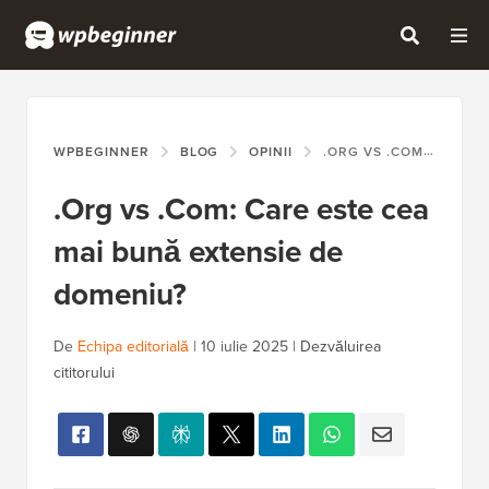
WPBEGINNER
BLOG
OPINII
.ORG VS .COM: CARE ESTE CEA MAI BUNĂ EXTENSIE DE DOMENIU?
.Org vs .Com: Care este cea
mai bună extensie de
domeniu?
De
Echipa editorială
|
10 iulie 2025
|
Dezvăluirea
cititorului