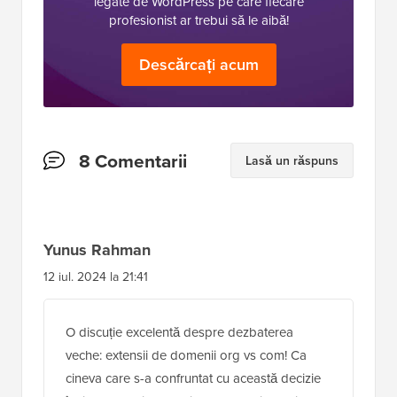
legate de WordPress pe care fiecare
profesionist ar trebui să le aibă!
Descărcați acum
Interacțiuni
8 Comentarii
Lasă un răspuns
cu
cititorii
Yunus Rahman
12 iul. 2024 la 21:41
O discuție excelentă despre dezbaterea
veche: extensii de domenii org vs com! Ca
cineva care s-a confruntat cu această decizie