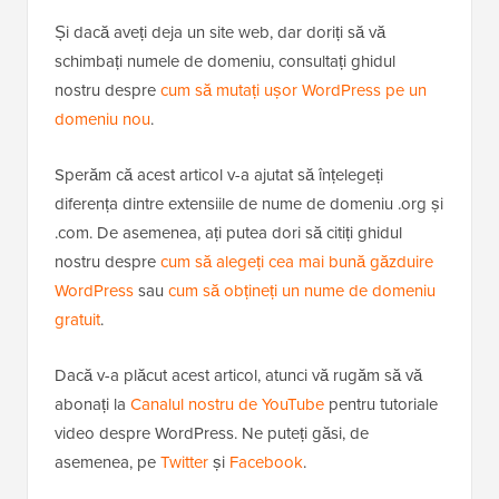
Și dacă aveți deja un site web, dar doriți să vă
schimbați numele de domeniu, consultați ghidul
nostru despre
cum să mutați ușor WordPress pe un
domeniu nou
.
Sperăm că acest articol v-a ajutat să înțelegeți
diferența dintre extensiile de nume de domeniu .org și
.com. De asemenea, ați putea dori să citiți ghidul
nostru despre
cum să alegeți cea mai bună găzduire
WordPress
sau
cum să obțineți un nume de domeniu
gratuit
.
Dacă v-a plăcut acest articol, atunci vă rugăm să vă
abonați la
Canalul nostru de YouTube
pentru tutoriale
video despre WordPress. Ne puteți găsi, de
asemenea, pe
Twitter
și
Facebook
.