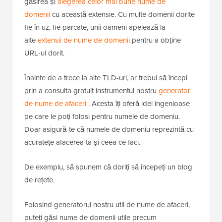
găsirea și
alegerea celor mai bune nume de
domenii
cu această extensie. Cu multe domenii dorite
fie în uz, fie parcate, unii oameni apelează la
alte
extensii de nume de domenii
pentru a obține
URL-ul dorit.
Înainte de a trece la alte TLD-uri, ar trebui să începi
prin a consulta gratuit instrumentul nostru
generator
de nume de afaceri
. Acesta îți oferă idei ingenioase
pe care le poți folosi pentru numele de domeniu.
Doar asigură-te că numele de domeniu reprezintă cu
acuratețe afacerea ta și ceea ce faci.
De exemplu, să spunem că doriți să începeți un blog
de rețete.
Folosind generatorul nostru util de nume de afaceri,
puteți găsi nume de domenii utile precum