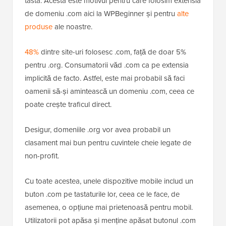
tasta. Acesta este motivul pentru care folosim extensia
de domeniu .com aici la WPBeginner și pentru
alte
produse
ale noastre.
48%
dintre site-uri folosesc .com, față de doar 5%
pentru .org. Consumatorii văd .com ca pe extensia
implicită de facto. Astfel, este mai probabil să faci
oamenii să-și amintească un domeniu .com, ceea ce
poate crește traficul direct.
Desigur, domeniile .org vor avea probabil un
clasament mai bun pentru cuvintele cheie legate de
non-profit.
Cu toate acestea, unele dispozitive mobile includ un
buton .com pe tastaturile lor, ceea ce le face, de
asemenea, o opțiune mai prietenoasă pentru mobil.
Utilizatorii pot apăsa și menține apăsat butonul .com