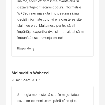
înainte, apreciez detalierea avantajelor și
dezavantajelor fiecărei opțiuni. Informațiile
WPBeginner mă ajută întotdeauna să iau
decizii informate cu privire la creșterea site-
ului meu web. Mulțumesc pentru că ați
împărtășit expertiza dvs. și m-ați ajutat să-mi
îmbunătățesc prezența online!
Răspunde
Moinuddin Waheed
26 mar. 2024 la 9:51
Strategia mea este să caut în majoritatea
cazurilor domenii .com, până când și cu