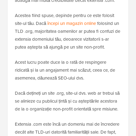
adaugă mai multă credibilitate decât extensia .com.
Acestea fiind spuse, depinde pentru ce este folosit
site-ul tău. Dacă
începi un magazin online
folosind un
TLD .org, majoritatea oamenilor ar putea fi confuzi de
extensia domeniului tău, deoarece vizitatorii s-ar
putea aștepta să ajungă pe un site non-profit.
Acest lucru poate duce la o rată de respingere
ridicată și la un angajament mai scăzut, ceea ce, de
asemenea, dăunează SEO-ului dvs.
Dacă dețineți un site .org, site-ul dvs. web ar trebui să
se alinieze cu publicul țintă și cu așteptările acestora
de la o organizație non-profit orientată spre misiune.
Extensia .com este încă un domeniu mai de încredere
decât alte TLD-uri datorită familiarității sale. De fapt,