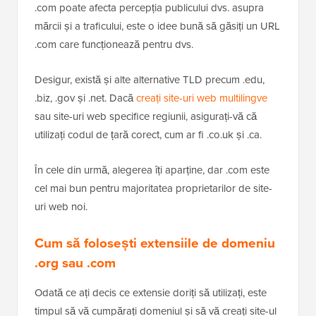
.com poate afecta percepția publicului dvs. asupra
mărcii și a traficului, este o idee bună să găsiți un URL
.com care funcționează pentru dvs.
Desigur, există și alte alternative TLD precum .edu,
.biz, .gov și .net. Dacă
creați site-uri web multilingve
sau site-uri web specifice regiunii, asigurați-vă că
utilizați codul de țară corect, cum ar fi .co.uk și .ca.
În cele din urmă, alegerea îți aparține, dar .com este
cel mai bun pentru majoritatea proprietarilor de site-
uri web noi.
Cum să folosești extensiile de domeniu
.org sau .com
Odată ce ați decis ce extensie doriți să utilizați, este
timpul să vă cumpărați domeniul și să vă creați site-ul