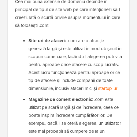
Cea mai bună extensie de domeniu depinde în
principal de tipul de site web pe care intenționezi să-l
creezi. Iată o scurtă privire asupra momentului în care
să folosești .com:
Site-uri de afaceri:
.com are o atracție
generală largă și este utilizat în mod obișnuit în
scopuri comerciale, făcându-l alegerea potrivită
pentru aproape orice afacere cu scop lucrativ.
Acest lucru funcționează pentru aproape orice
tip de afacere și include companii de toate
dimensiunile, inclusiv afaceri mici și
startup-uri
.
Magazine de comerț electronic
: .com este
utilizat pe scară largă și de încredere, ceea ce
poate inspira încredere cumpărătorilor. De
exemplu, dacă li se oferă alegerea, un utilizator
este mai probabil să cumpere de la un