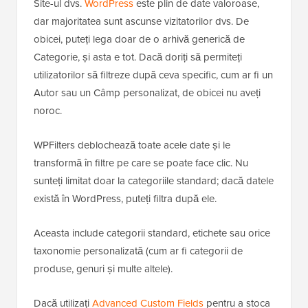
Site-ul dvs.
WordPress
este plin de date valoroase,
dar majoritatea sunt ascunse vizitatorilor dvs. De
obicei, puteți lega doar de o arhivă generică de
Categorie, și asta e tot. Dacă doriți să permiteți
utilizatorilor să filtreze după ceva specific, cum ar fi un
Autor sau un Câmp personalizat, de obicei nu aveți
noroc.
WPFilters deblochează toate acele date și le
transformă în filtre pe care se poate face clic. Nu
sunteți limitat doar la categoriile standard; dacă datele
există în WordPress, puteți filtra după ele.
Aceasta include categorii standard, etichete sau orice
taxonomie personalizată (cum ar fi categorii de
produse, genuri și multe altele).
Dacă utilizați
Advanced Custom Fields
pentru a stoca