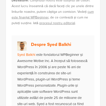
Dezvăluire:
Conținutul nostru este susținut de cititori.
Acest lucru înseamnă că dacă faceți clic pe unele dintre
linkurile noastre, putem câștiga un comision. Vedeți
cum
este finanțat WPBeginner
, de ce contează și cum ne
puteți susține. Iată
procesul nostru editorial
.
Despre Syed Balkhi
Syed Balkhi
este fondatorul WPBeginner și
Awesome Motive Inc. A început să folosească
WordPress în 2006 și are peste 16 ani de
experiență în construirea de site-uri
WordPress, plugin-uri WordPress și teme
WordPress personalizate. Plugin-urile și
aplicațiile sale software WordPress sunt
utilizate astăzi de peste 25 de milioane de
site-uri web. Syed a fost recunoscut ca fiind