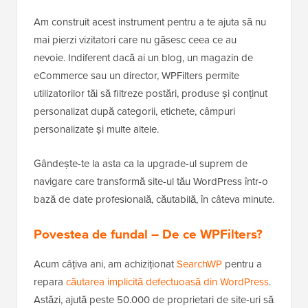
Am construit acest instrument pentru a te ajuta să nu
mai pierzi vizitatori care nu găsesc ceea ce au
nevoie. Indiferent dacă ai un blog, un magazin de
eCommerce sau un director, WPFilters permite
utilizatorilor tăi să filtreze postări, produse și conținut
personalizat după categorii, etichete, câmpuri
personalizate și multe altele.
Gândește-te la asta ca la upgrade-ul suprem de
navigare care transformă site-ul tău WordPress într-o
bază de date profesională, căutabilă, în câteva minute.
Povestea de fundal – De ce WPFilters?
Acum câțiva ani, am achiziționat
SearchWP
pentru a
repara
căutarea implicită defectuoasă din WordPress
.
Astăzi, ajută peste 50.000 de proprietari de site-uri să