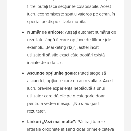
filtre, puteți face secțiunile colapsabile. Acest
lucru economisește spațiu valoros pe ecran, în
special pe dispozitivele mobile.
Număr de articole:
Afișați automat numărul de
rezultate lângă fiecare opțiune de filtrare (de
exemplu, „Marketing (12)”), astfel încât
utilizatorii să știe exact câte postări există
înainte de a da clic.
Ascunde opțiunile goale:
Puteți alege să
ascundeți opțiunile care nu au rezultate. Acest
lucru previne experiența neplăcută a unui
utilizator care dă clic pe o categorie doar
pentru a vedea mesajul „Nu s-au găsit
rezultate”.
Linkuri „Vezi mai multe”:
Păstrați barele
laterale ordonate afișând doar primele câteva