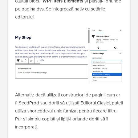
căutați blocul
WPFilters Elements
și plasați-l oriunde
pe pagina dvs. Se integrează nativ cu setările
editorului.
Alternativ,
dacă utilizați constructori de pagini, cum ar
fi SeedProd sau doriți să utilizați Editorul Clasici, puteți
utiliza shortcode-ul unic furnizat pentru fiecare filtru.
Pur și simplu copiați și lipiți-l oriunde doriți să îl
încorporați.