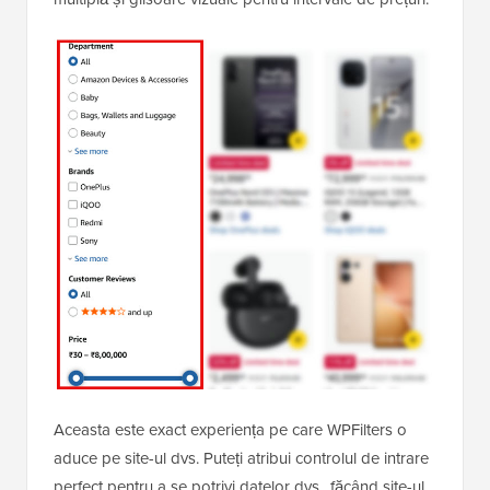
Aceasta este exact experiența pe care WPFilters o
aduce pe site-ul dvs. Puteți atribui controlul de intrare
perfect pentru a se potrivi datelor dvs., făcând site-ul