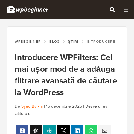
WPBEGINNER
BLOG
ȘTIRI
INTRODUCERE WPFILTERS: CEL MAI UȘOR MOD DE A ADĂUGA FILTRARE AVANSATĂ DE CĂUTARE LA WORDPRESS
Introducere WPFilters: Cel
mai ușor mod de a adăuga
filtrare avansată de căutare
la WordPress
De
Syed Balkhi
|
16 decembrie 2025
|
Dezvăluirea
cititorului