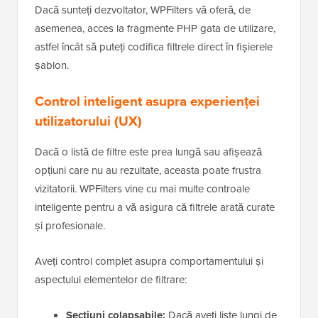
Dacă sunteți dezvoltator, WPFilters vă oferă, de
asemenea, acces la fragmente PHP gata de utilizare,
astfel încât să puteți codifica filtrele direct în fișierele
șablon.
Control inteligent asupra experienței
utilizatorului (UX)
Dacă o listă de filtre este prea lungă sau afișează
opțiuni care nu au rezultate, aceasta poate frustra
vizitatorii. WPFilters vine cu mai multe controale
inteligente pentru a vă asigura că filtrele arată curate
și profesionale.
Aveți control complet asupra comportamentului și
aspectului elementelor de filtrare:
Secțiuni colapsabile:
Dacă aveți liste lungi de