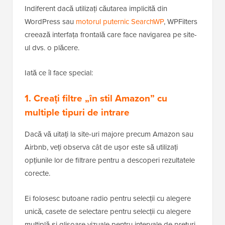
Indiferent dacă utilizați căutarea implicită din
WordPress sau
motorul puternic SearchWP
, WPFilters
creează interfața frontală care face navigarea pe site-
ul dvs. o plăcere.
Iată ce îl face special:
1. Creați filtre „în stil Amazon” cu
multiple tipuri de intrare
Dacă vă uitați la site-uri majore precum Amazon sau
Airbnb, veți observa cât de ușor este să utilizați
opțiunile lor de filtrare pentru a descoperi rezultatele
corecte.
Ei folosesc butoane radio pentru selecții cu alegere
unică, casete de selectare pentru selecții cu alegere
multiplă și glisoare vizuale pentru intervale de prețuri.