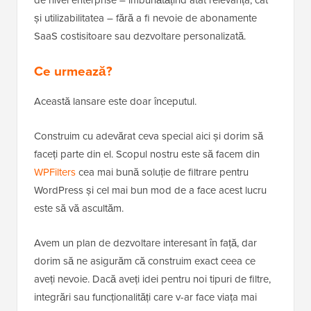
de nivel enterprise – îmbunătățind atât relevanța, cât
și utilizabilitatea – fără a fi nevoie de abonamente
SaaS costisitoare sau dezvoltare personalizată.
Ce urmează?
Această lansare este doar începutul.
Construim cu adevărat ceva special aici și dorim să
faceți parte din el. Scopul nostru este să facem din
WPFilters
cea mai bună soluție de filtrare pentru
WordPress și cel mai bun mod de a face acest lucru
este să vă ascultăm.
Avem un plan de dezvoltare interesant în față, dar
dorim să ne asigurăm că construim exact ceea ce
aveți nevoie. Dacă aveți idei pentru noi tipuri de filtre,
integrări sau funcționalități care v-ar face viața mai