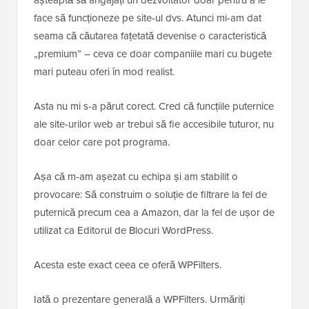
așteaptă să angajați un dezvoltator doar pentru a le
face să funcționeze pe site-ul dvs. Atunci mi-am dat
seama că căutarea fațetată devenise o caracteristică
„premium” – ceva ce doar companiile mari cu bugete
mari puteau oferi în mod realist.
Asta nu mi s-a părut corect. Cred că funcțiile puternice
ale site-urilor web ar trebui să fie accesibile tuturor, nu
doar celor care pot programa.
Așa că m-am așezat cu echipa și am stabilit o
provocare: Să construim o soluție de filtrare la fel de
puternică precum cea a Amazon, dar la fel de ușor de
utilizat ca Editorul de Blocuri WordPress.
Acesta este exact ceea ce oferă WPFilters.
Iată o prezentare generală a WPFilters. Urmăriți