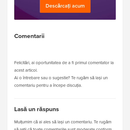
Descărcați acum
Interacțiuni
Comentarii
cu
cititorii
Felicitări, ai oportunitatea de a fi primul comentator la
acest articol.
Ai o întrebare sau o sugestie? Te rugăm să lași un
comentariu pentru a începe discuția.
Lasă un răspuns
Mulțumim că ai ales să lași un comentariu. Te rugăm
să reții că toate comentariile sunt moderate conform