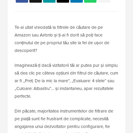
Te-ai uitat vreodată la filtrele de căutare de pe
Amazon sau Airbnb și ți-ai fi dorit să poți face
conținutul de pe propriul tău site la fel de ușor de
descoperit?
Imaginează-ți dacă vizitatorii tăi ar putea pur și simplu
să dea clic pe câteva opțiuni din filtrul de căutare, cum
ar fi „Preț: De la mic la mare”, „Evaluare: 4 stele” sau
„Culoare: Albastru”… și instantaneu, apar rezultatele
perfecte.
Din păcate, majoritatea instrumentelor de filtrare de
pe piață sunt fie frustrant de complicate, necesită
angajarea unui dezvoltator pentru configurare, fie