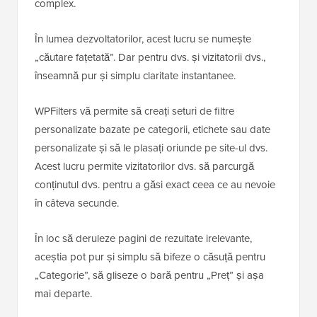
complex.
În lumea dezvoltatorilor, acest lucru se numește
„căutare fațetată”. Dar pentru dvs. și vizitatorii dvs.,
înseamnă pur și simplu claritate instantanee.
WPFilters vă permite să creați seturi de filtre
personalizate bazate pe categorii, etichete sau date
personalizate și să le plasați oriunde pe site-ul dvs.
Acest lucru permite vizitatorilor dvs. să parcurgă
conținutul dvs. pentru a găsi exact ceea ce au nevoie
în câteva secunde.
În loc să deruleze pagini de rezultate irelevante,
aceștia pot pur și simplu să bifeze o căsuță pentru
„Categorie”, să gliseze o bară pentru „Preț” și așa
mai departe.