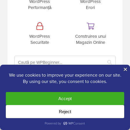
WordPress
WordPress
Performanță
Erori
WordPress
Construirea unui
Securitate
Magazin Online
Ultimele
Postări
WPBeginner Spotlight 26: Analiză formulare, mai multe
instrumente AI și monitorizare SEO mai inteligentă
Ce urmează în WordPress 7.1? (Funcționalități și capturi