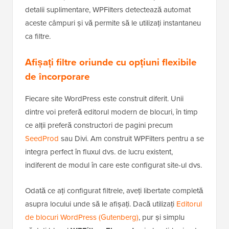
detalii suplimentare, WPFilters detectează automat
aceste câmpuri și vă permite să le utilizați instantaneu
ca filtre.
Afișați filtre oriunde cu opțiuni flexibile
de încorporare
Fiecare site WordPress este construit diferit. Unii
dintre voi preferă editorul modern de blocuri, în timp
ce alții preferă constructori de pagini precum
SeedProd
sau Divi. Am construit WPFilters pentru a se
integra perfect în fluxul dvs. de lucru existent,
indiferent de modul în care este configurat site-ul dvs.
Odată ce ați configurat filtrele, aveți libertate completă
asupra locului unde să le afișați. Dacă utilizați
Editorul
de blocuri WordPress (Gutenberg)
, pur și simplu