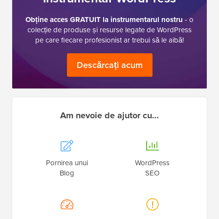
Obține acces GRATUIT la instrumentarul nostru
- o
colecție de produse și resurse legate de WordPress
pe care fiecare profesionist ar trebui să le aibă!
Descărcați acum
Am nevoie de ajutor cu…
Pornirea unui
WordPress
Blog
SEO