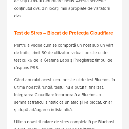
activați CDN-ul Cloudflare inclus. Acesta servește
conținutul dvs. din locații mai apropiate de vizitatorii
dvs.
Test de Stres – Blocat de Protecția Cloudflare
Pentru a vedea cum se comportă un host sub un vârf
de trafic, trimit 50 de utilizatori virtuali pe site-ul de
test cu k6 de la Grafana Labs și înregistrez timpul de
răspuns P95.
Când am rulat acest lucru pe site-ul de test Bluehost în
ultima noastră rundă, testul nu a putut fi finalizat.
Integrarea Cloudflare încorporată a Bluehost a
semnalat traficul sintetic ca un atac și l-a blocat, chiar
și după adăugarea în lista albă.
Ultima noastră rulare de stres completată pe Bluehost