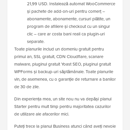
21,99 USD. Instalează automat WooCommerce
și pachete de add-on-uri pentru comerț –
abonamente, abonamente, cursuri plătite, un
program de afiliere și checkout cu un singur
clic – care ar costa bani reali ca plugin-uri
separate.
Toate planurile includ un domeniu gratuit pentru
primul an, SSL gratuit, CDN Cloudflare, scanare
malware, pluginul gratuit Yoast SEO, pluginul gratuit
WPForms și backup-uri săptămânale. Toate planurile
vin, de asemenea, cu o garanție de returnare a banilor
de 30 de zile.
Din experiența mea, un site nou nu va depăși planul
Starter pentru mult timp pentru majoritatea cazurilor
de utilizare ale afacerilor mici.
Puteți trece la planul Business atunci când aveți nevoie