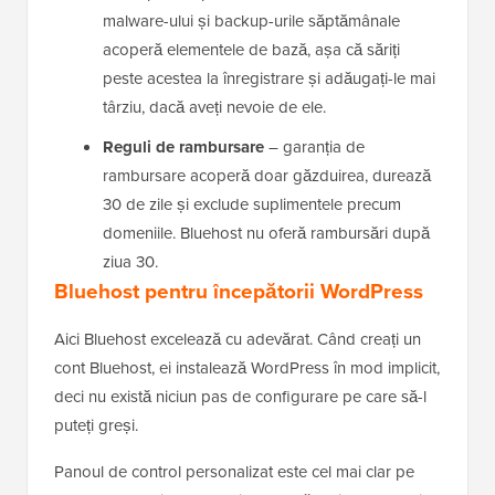
malware-ului și backup-urile săptămânale
acoperă elementele de bază, așa că săriți
peste acestea la înregistrare și adăugați-le mai
târziu, dacă aveți nevoie de ele.
Reguli de rambursare
– garanția de
rambursare acoperă doar găzduirea, durează
30 de zile și exclude suplimentele precum
domeniile. Bluehost nu oferă rambursări după
ziua 30.
Bluehost pentru începătorii WordPress
Aici Bluehost excelează cu adevărat. Când creați un
cont Bluehost, ei instalează WordPress în mod implicit,
deci nu există niciun pas de configurare pe care să-l
puteți greși.
Panoul de control personalizat este cel mai clar pe