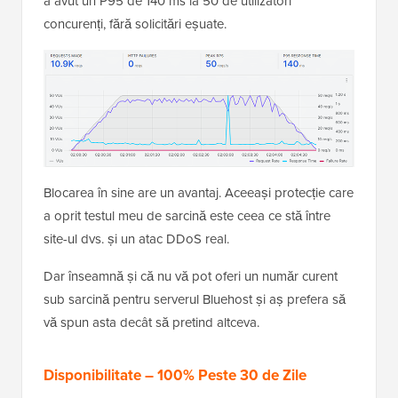
a avut un P95 de 140 ms la 50 de utilizatori
concurenți, fără solicitări eșuate.
Blocarea în sine are un avantaj. Aceeași protecție care
a oprit testul meu de sarcină este ceea ce stă între
site-ul dvs. și un atac DDoS real.
Dar înseamnă și că nu vă pot oferi un număr curent
sub sarcină pentru serverul Bluehost și aș prefera să
vă spun asta decât să pretind altceva.
Disponibilitate – 100% Peste 30 de Zile