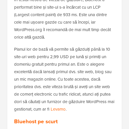
performat bine și site-ul s-a încărcat cu un LCP
(Largest content paint) de 933 ms. Este una dintre
cele mai ușoare gazde cu care să începi, iar
WordPress.org îl recomandă de mai mult timp decât
orice altă gazdă.
Planul lor de bază vă permite să găzduiți până la 10
site-uri web pentru 2,99 USD pe lună și primiți un
domeniu gratuit pentru primul an. Este o alegere
excelentă dacă lansați primul dvs. site web, blog sau
un mic magazin online. Cu toate acestea, dacă
prioritatea dvs. este viteza brută și aveți un site web
de comerț electronic cu trafic ridicat, atunci ați putea
dori să căutați un furnizor de găzduire WordPress mai
gestionat, cum ar fi
Levamo
.
Bluehost pe scurt