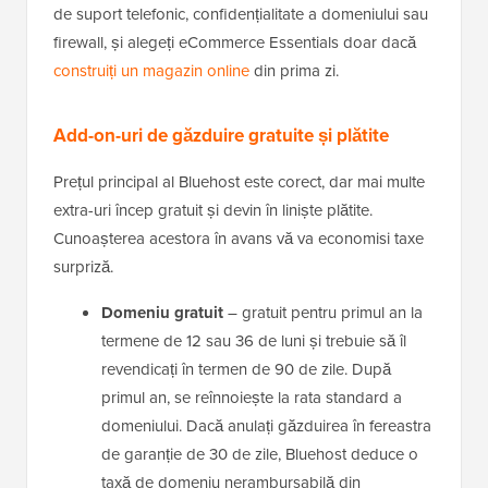
de suport telefonic, confidențialitate a domeniului sau
firewall, și alegeți eCommerce Essentials doar dacă
construiți un magazin online
din prima zi.
Add-on-uri de găzduire gratuite și plătite
Prețul principal al Bluehost este corect, dar mai multe
extra-uri încep gratuit și devin în liniște plătite.
Cunoașterea acestora în avans vă va economisi taxe
surpriză.
Domeniu gratuit
– gratuit pentru primul an la
termene de 12 sau 36 de luni și trebuie să îl
revendicați în termen de 90 de zile. După
primul an, se reînnoiește la rata standard a
domeniului. Dacă anulați găzduirea în fereastra
de garanție de 30 de zile, Bluehost deduce o
taxă de domeniu nerambursabilă din