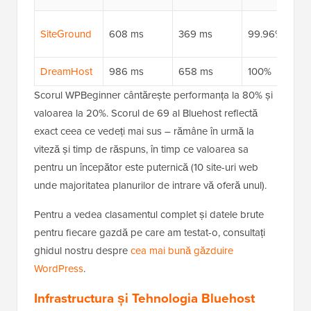
SiteGround
608 ms
369 ms
99.96%
DreamHost
986 ms
658 ms
100%
Scorul WPBeginner cântărește performanța la 80% și
valoarea la 20%. Scorul de 69 al Bluehost reflectă
exact ceea ce vedeți mai sus – rămâne în urmă la
viteză și timp de răspuns, în timp ce valoarea sa
pentru un începător este puternică (10 site-uri web
unde majoritatea planurilor de intrare vă oferă unul).
Pentru a vedea clasamentul complet și datele brute
pentru fiecare gazdă pe care am testat-o, consultați
ghidul nostru despre
cea mai bună găzduire
WordPress
.
Infrastructura și Tehnologia Bluehost