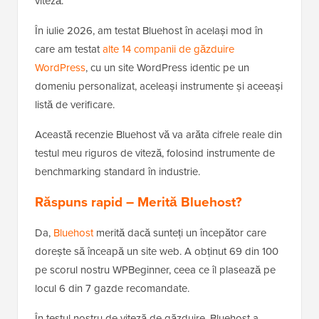
viteză.
În iulie 2026, am testat Bluehost în același mod în
care am testat
alte 14 companii de găzduire
WordPress
, cu un site WordPress identic pe un
domeniu personalizat, aceleași instrumente și aceeași
listă de verificare.
Această recenzie Bluehost vă va arăta cifrele reale din
testul meu riguros de viteză, folosind instrumente de
benchmarking standard în industrie.
Răspuns rapid – Merită Bluehost?
Da,
Bluehost
merită dacă sunteți un începător care
dorește să înceapă un site web. A obținut 69 din 100
pe scorul nostru WPBeginner, ceea ce îl plasează pe
locul 6 din 7 gazde recomandate.
În testul nostru de viteză de găzduire, Bluehost a