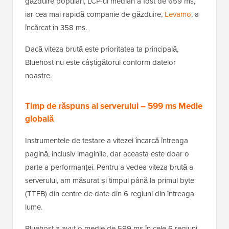
găzduire populari, LCP-ul median a fost de 659 ms,
iar cea mai rapidă companie de găzduire,
Levamo
, a
încărcat în 358 ms.
Dacă viteza brută este prioritatea ta principală,
Bluehost nu este câștigătorul conform datelor
noastre.
Timp de răspuns al serverului – 599 ms Medie
globală
Instrumentele de testare a vitezei încarcă întreaga
pagină, inclusiv imaginile, dar aceasta este doar o
parte a performanței. Pentru a vedea viteza brută a
serverului, am măsurat și timpul până la primul byte
(TTFB) din centre de date din 6 regiuni din întreaga
lume.
Bluehost a avut o medie de 599 ms în cele 6 regiuni.