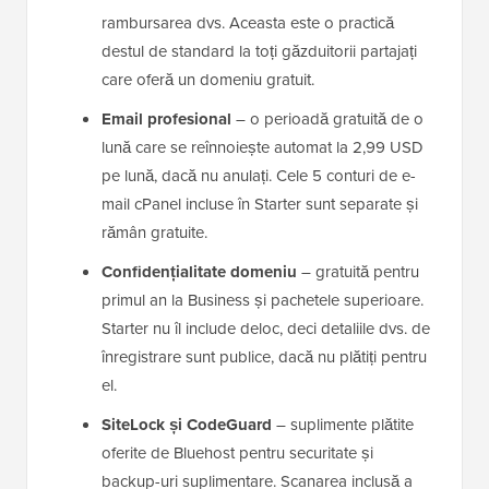
rambursarea dvs. Aceasta este o practică
destul de standard la toți găzduitorii partajați
care oferă un domeniu gratuit.
Email profesional
– o perioadă gratuită de o
lună care se reînnoiește automat la 2,99 USD
pe lună, dacă nu anulați. Cele 5 conturi de e-
mail cPanel incluse în Starter sunt separate și
rămân gratuite.
Confidențialitate domeniu
– gratuită pentru
primul an la Business și pachetele superioare.
Starter nu îl include deloc, deci detaliile dvs. de
înregistrare sunt publice, dacă nu plătiți pentru
el.
SiteLock și CodeGuard
– suplimente plătite
oferite de Bluehost pentru securitate și
backup-uri suplimentare. Scanarea inclusă a