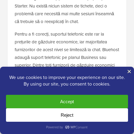
Starter. Nu există niciun sistem de tichete, deci o
problemă care necesită mai multe sesiuni înseamnă
că trebuie să o reexplicați în chat.
Pentru a fi corecți, suportul telefonic este rar la
prețurile de găzduire economice, iar majoritatea
furnizorilor de acest nivel se limitează la chat. Bluehost
adaugă suport telefonic pe planul Business sau
superior. Dintre toți furnizorii de găzduire economici
pe care i-am testat,
SiteGround
a fost unul dintre
puținii care au inclus suport telefonic pe fiecare plan.
Cine ar trebui să folosească Bluehost și
cine ar trebui să caute în altă parte
Alegeți Bluehost dacă
construiți primul dvs. site web,
blog sau site de afaceri mic și doriți cel mai simplu
start posibil. Recomandarea oficială WordPress.org,