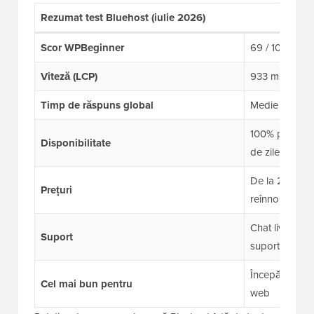
Rezumat test Bluehost (iulie 2026)
Scor WPBeginner
69 / 100
Viteză (LCP)
933 ms
Timp de răspuns global
Medie de 599 
100% pe o fer
Disponibilitate
de zile
De la 2,99 USD
Prețuri
reînnoire la 
Chat live 24/7 
Suport
suport telefon
Începători care
Cel mai bun pentru
web