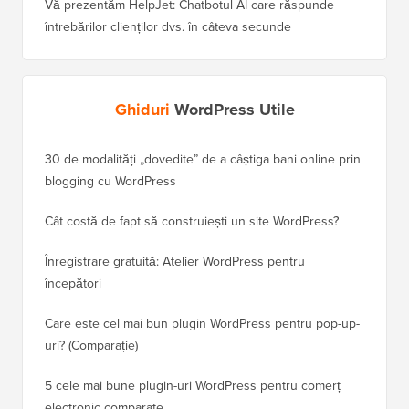
Vă prezentăm HelpJet: Chatbotul AI care răspunde
întrebărilor clienților dvs. în câteva secunde
Ghiduri
WordPress Utile
30 de modalități „dovedite” de a câștiga bani online prin
Cum să-
blogging cu WordPress
WordPre
Cât costă de fapt să construiești un site WordPress?
Cum să 
a pierd
Înregistrare gratuită: Atelier WordPress pentru
începători
Cum să 
clasame
Care este cel mai bun plugin WordPress pentru pop-up-
uri? (Comparație)
Cum să 
5 cele mai bune plugin-uri WordPress pentru comerț
Cum să 
electronic comparate