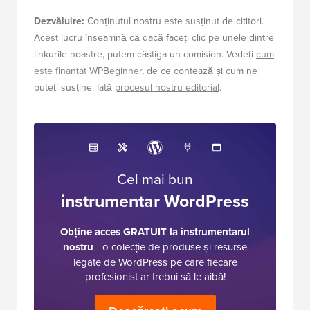
Dezvăluire:
Conținutul nostru este susținut de cititori.
Acest lucru înseamnă că dacă faceți clic pe unele dintre
linkurile noastre, putem câștiga un comision. Vedeți
cum
este finanțat WPBeginner
, de ce contează și cum ne
puteți susține. Iată
procesul nostru editorial
.
Cel mai bun
instrumentar WordPress
Obține acces GRATUIT la instrumentarul
nostru
- o colecție de produse și resurse
legate de WordPress pe care fiecare
profesionist ar trebui să le aibă!