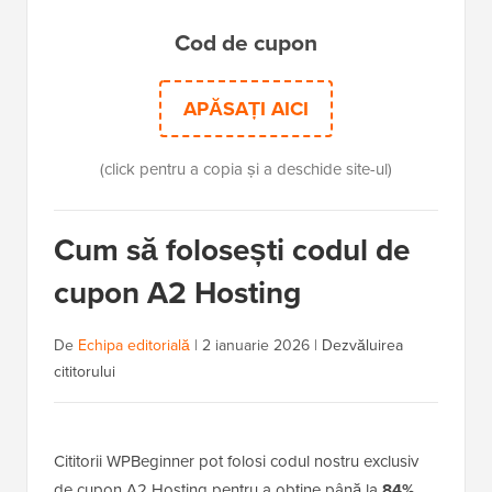
Cod de cupon
APĂSAȚI AICI
(click pentru a copia și a deschide site-ul)
Cum să folosești codul de
cupon A2 Hosting
De
Echipa editorială
|
2 ianuarie 2026
|
Dezvăluirea
cititorului
Cititorii WPBeginner pot folosi codul nostru exclusiv
de cupon A2 Hosting pentru a obține până la
84%