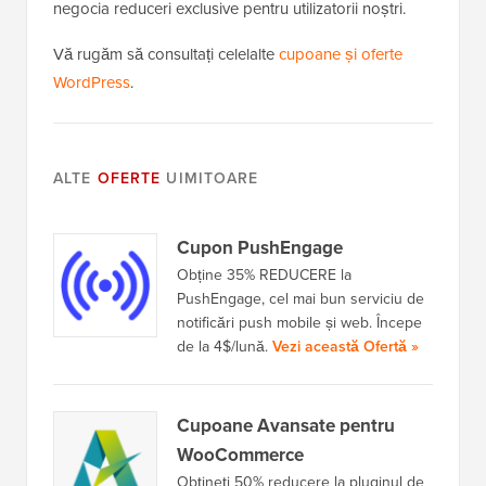
negocia reduceri exclusive pentru utilizatorii noștri.
Vă rugăm să consultați celelalte
cupoane și oferte
WordPress
.
ALTE
OFERTE
UIMITOARE
Cupon PushEngage
Obține 35% REDUCERE la
PushEngage, cel mai bun serviciu de
notificări push mobile și web. Începe
de la 4$/lună.
Vezi această Ofertă »
Cupoane Avansate pentru
WooCommerce
Obțineți 50% reducere la pluginul de