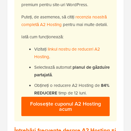
premium pentru site-uri WordPress.
Puteți, de asemenea, să citiți
recenzia noastră
completă A2 Hosting
pentru mai multe detalii.
Iată cum funcționează:
Vizitați
linkul nostru de reduceri A2
Hosting
.
Selectează automat
planul de găzduire
partajată
.
Obțineți o reducere A2 Hosting de
84%
REDUCERE
timp de 12 luni.
Folosește cuponul A2 Hosting
acum
Întrebări frecvente despre A2 Hosting și