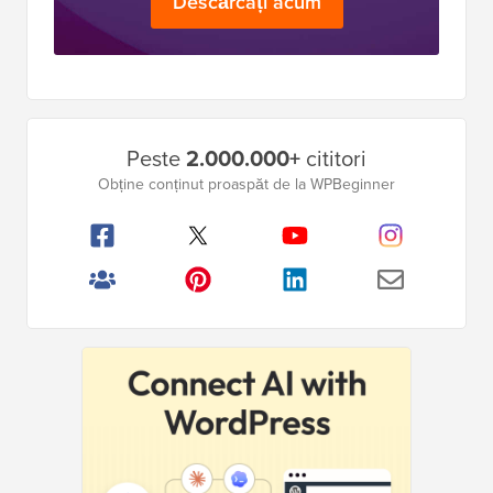
Descărcați acum
Bara
Peste
2.000.000+
cititori
laterală
Obține conținut proaspăt de la WPBeginner
principală