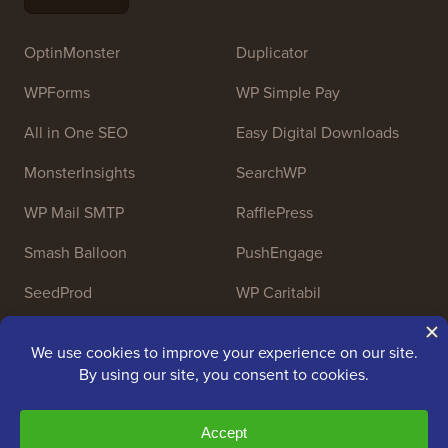
OptinMonster
Duplicator
WPForms
WP Simple Pay
All in One SEO
Easy Digital Downloads
MonsterInsights
SearchWP
WP Mail SMTP
RafflePress
Smash Balloon
PushEngage
SeedProd
WP Caritabil
Nameboy
AffiliateWP