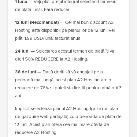
1 lună
— Veți plăti prețul integral selectând termenul
de plată lunar. Fără reduceri.
12 luni (Recomandat)
— Cel mai bun discount A2
Hosting este disponibil pe planul lor de 12 luni. Vei
plăti 1,99 USD/lună, facturat anual.
24 luni
— Selectarea acestui termen de plată îți va
oferi 50% REDUCERE la A2 Hosting.
36 de luni
— Dacă doriți să vă angajați pe o
perioadă mai lungă, acest plan A2 Hosting are o
reducere de 76% și puteți sta liniștit pentru următorii 3
ani.
Implicit, selectează planul A2 Hosting Ignite (un plan
de găzduire web partajată) cu o perioadă de plată de
12 luni. Acest plan oferă cea mai mare ofertă de
reducere A2 Hosting.