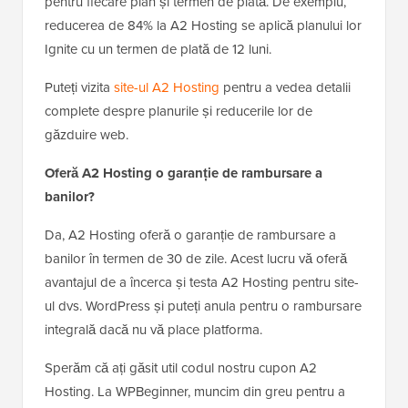
pentru fiecare plan și termen de plată. De exemplu,
reducerea de 84% la A2 Hosting se aplică planului lor
Ignite cu un termen de plată de 12 luni.
Puteți vizita
site-ul A2 Hosting
pentru a vedea detalii
complete despre planurile și reducerile lor de
găzduire web.
Oferă A2 Hosting o garanție de rambursare a
banilor?
Da, A2 Hosting oferă o garanție de rambursare a
banilor în termen de 30 de zile. Acest lucru vă oferă
avantajul de a încerca și testa A2 Hosting pentru site-
ul dvs. WordPress și puteți anula pentru o rambursare
integrală dacă nu vă place platforma.
Sperăm că ați găsit util codul nostru cupon A2
Hosting. La WPBeginner, muncim din greu pentru a