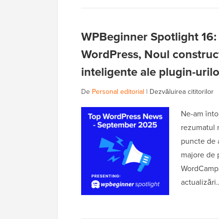
WPBeginner Spotlight 16: 
WordPress, Noul constructo
inteligente ale plugin-urilo
De
Personal editorial
|
Dezvăluirea cititorilor
Ne-am înto
rezumatul n
puncte de a
majore de p
WordCamp U
actualizăr