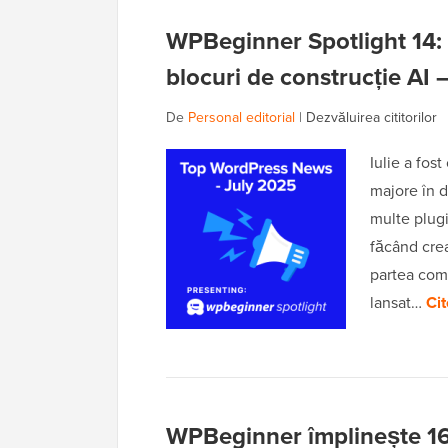
WPBeginner Spotlight 14: D
blocuri de construcție AI 
De
Personal editorial
|
Dezvăluirea cititorilor
Iulie a fos
majore în d
multe plugi
făcând crea
partea com
lansat…
Cit
WPBeginner împlinește 16 