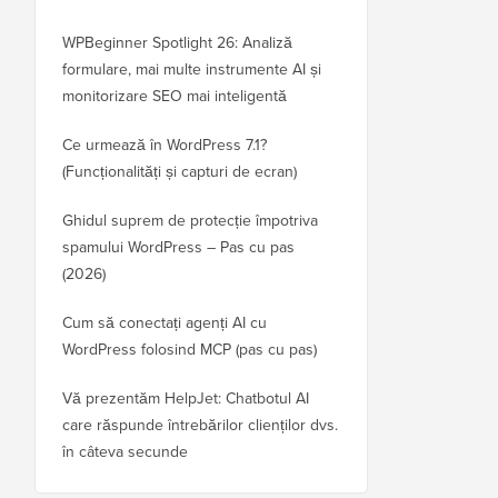
WPBeginner Spotlight 26: Analiză
formulare, mai multe instrumente AI și
monitorizare SEO mai inteligentă
Ce urmează în WordPress 7.1?
(Funcționalități și capturi de ecran)
Ghidul suprem de protecție împotriva
spamului WordPress – Pas cu pas
(2026)
Cum să conectați agenți AI cu
WordPress folosind MCP (pas cu pas)
Vă prezentăm HelpJet: Chatbotul AI
care răspunde întrebărilor clienților dvs.
în câteva secunde