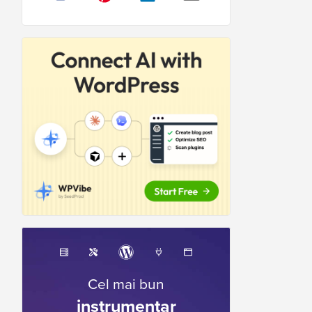
Cel mai bun
instrumentar