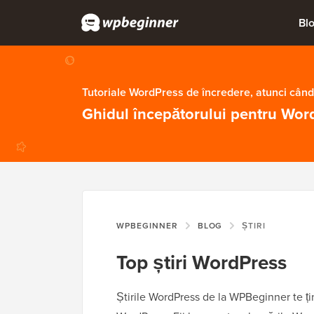
Bl
Tutoriale WordPress de încredere, atunci când
Ghidul începătorului pentru Wor
WPBEGINNER
BLOG
ȘTIRI
Top știri WordPress
Știrile WordPress de la WPBeginner te țin