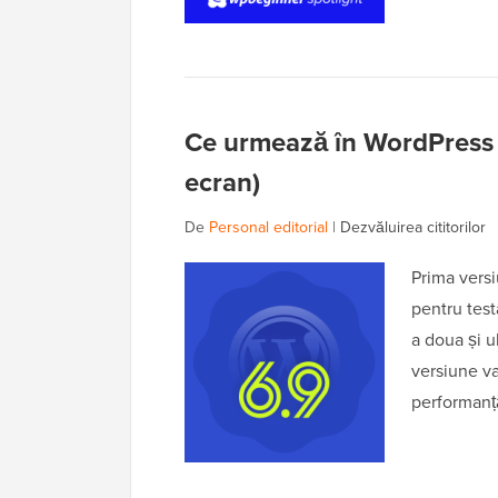
Ce urmează în WordPress 6
ecran)
De
Personal editorial
|
Dezvăluirea cititorilor
Prima vers
pentru testa
a doua și 
versiune va
performanț