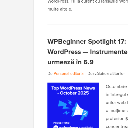
WordPress. Fii la curent cu lansările Wor
multe altele.
WPBeginner Spotlight 17: 
WordPress — Instrumente A
urmează în 6.9
De
Personal editorial
|
Dezvăluirea cititorilor
Octombrie a
în întregul
urilor web 
o mulțime d
profesioniș
concentrea