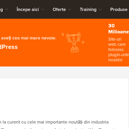
og
Începe aici
Oferte
Training
Produse
30
Milioane
 aveți cea mai mare nevoie.
Site-uri
web care
dPress
folosesc
plugin-urile
noastre
 la curent cu cele mai importante noutăți din industria