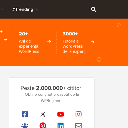
#Trending
+
20+
3000+
Ani de
Tutoriale
experiență
WordPress
WordPress
de la experți
Bara
Peste
2.000.000+
cititori
laterală
Obține conținut proaspăt de la
WPBeginner
principală