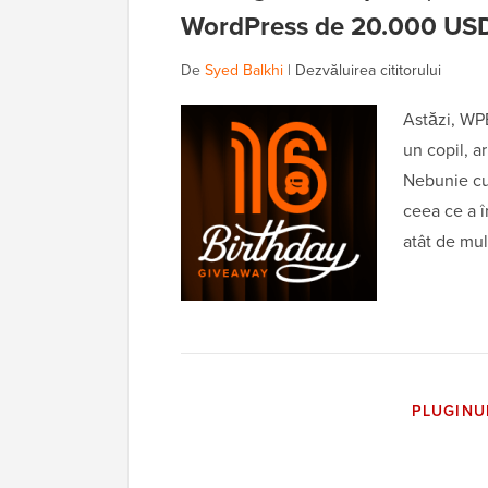
WordPress de 20.000 US
De
Syed Balkhi
|
Dezvăluirea cititorului
Astăzi, WPB
un copil, a
Nebunie cu
ceea ce a î
atât de mul
PLUGINU