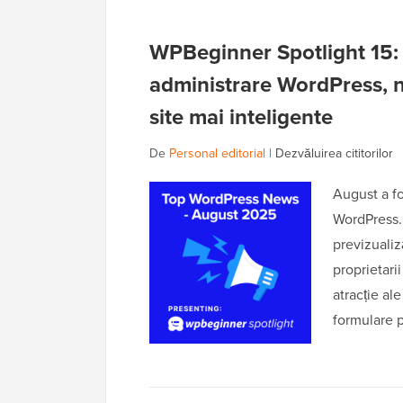
WPBeginner Spotlight 15: 
administrare WordPress, n
site mai inteligente
De
Personal editorial
|
Dezvăluirea cititorilor
August a fo
WordPress. 
previzualiz
proprietari
atracție al
formulare 