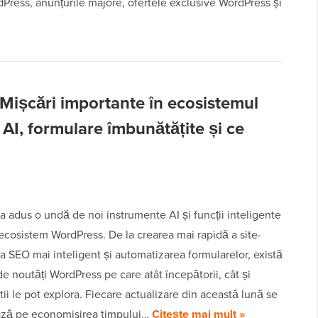
dPress, anunțurile majore, ofertele exclusive WordPress și
Mișcări importante în ecosistemul
I, formulare îmbunătățite și ce
 adus o undă de noi instrumente AI și funcții inteligente
 ecosistem WordPress. De la crearea mai rapidă a site-
la SEO mai inteligent și automatizarea formularelor, există
e noutăți WordPress pe care atât începătorii, cât și
tii le pot explora. Fiecare actualizare din această lună se
ză pe economisirea timpului…
Citește mai mult »