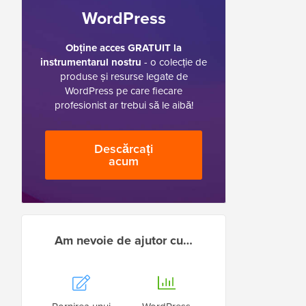
WordPress
Obține acces GRATUIT la
instrumentarul nostru
- o colecție de
produse și resurse legate de
WordPress pe care fiecare
profesionist ar trebui să le aibă!
Descărcați
acum
Am nevoie de ajutor cu…