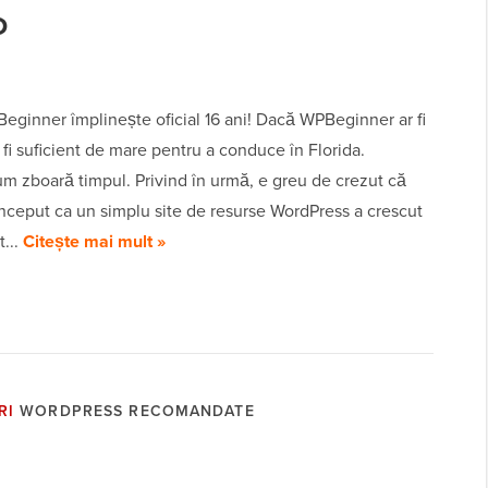
D
eginner împlinește oficial 16 ani! Dacă WPBeginner ar fi
r fi suficient de mare pentru a conduce în Florida.
m zboară timpul. Privind în urmă, e greu de crezut că
nceput ca un simplu site de resurse WordPress a crescut
t...
Citește mai mult »
RI
WORDPRESS RECOMANDATE