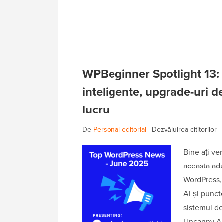
WPBeginner Spotlight 13:
inteligente, upgrade-uri de
lucru
De
Personal editorial
|
Dezvăluirea cititorilor
Bine ați ve
aceasta adu
WordPress, 
AI și punct
sistemul de
Uncanny Au