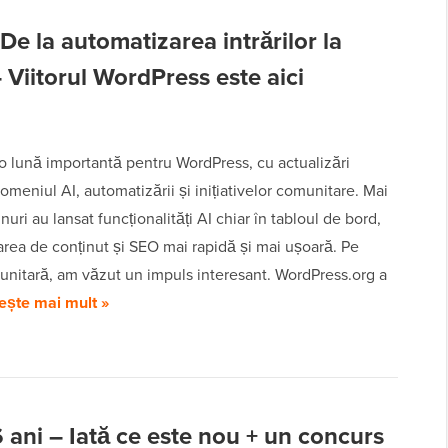
e la automatizarea intrărilor la
– Viitorul WordPress este aici
t o lună importantă pentru WordPress, cu actualizări
omeniul AI, automatizării și inițiativelor comunitare. Mai
nuri au lansat funcționalități AI chiar în tabloul de bord,
rea de conținut și SEO mai rapidă și mai ușoară. Pe
unitară, am văzut un impuls interesant. WordPress.org a
ește mai mult »
ani – Iată ce este nou + un concurs