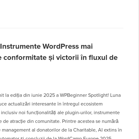
 Instrumente WordPress mai
 conformitate și victorii în fluxul de
nit la ediția din iunie 2025 a WPBeginner Spotlight! Luna
ce actualizări interesante în întregul ecosistem
inclusiv noi funcționalități ale plugin-urilor, instrumente
e de atracție din comunitate. Printre acestea se numără
 management al donatorilor de la Charitable, AI extins în
tomator și concluzii de la WordCamp Europe 2025.