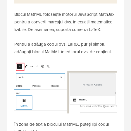
Blocul MathML folosește motorul JavaScript MathJax
pentru a converti marcajul dvs. în ecuații matematice
lizibile. De asemenea, suportă comenzi LaTeX.
Pentru a adăuga codul dvs. LaTeX, pur și simplu
adăugați blocul MathML în editorul dvs. de conținut.
În zona de text a blocului MathML, puteți lipi codul