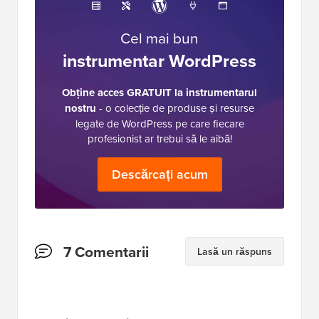
Cel mai bun
instrumentar WordPress
Obține acces GRATUIT la instrumentarul
nostru
- o colecție de produse și resurse
legate de WordPress pe care fiecare
profesionist ar trebui să le aibă!
Descărcați acum
Interacțiuni
7 Comentarii
Lasă un răspuns
cu
cititorii