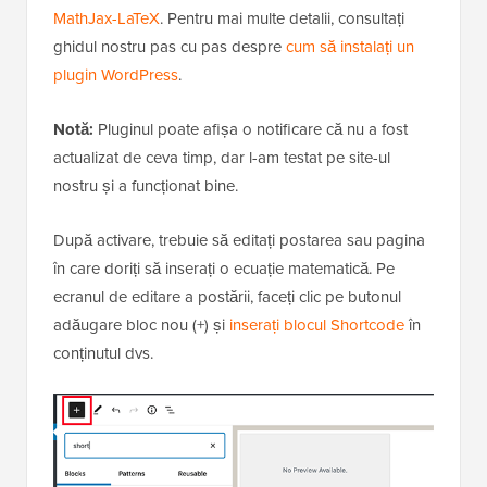
MathJax-LaTeX
. Pentru mai multe detalii, consultați
ghidul nostru pas cu pas despre
cum să instalați un
plugin WordPress
.
Notă:
Pluginul poate afișa o notificare că nu a fost
actualizat de ceva timp, dar l-am testat pe site-ul
nostru și a funcționat bine.
După activare, trebuie să editați postarea sau pagina
în care doriți să inserați o ecuație matematică. Pe
ecranul de editare a postării, faceți clic pe butonul
adăugare bloc nou (+) și
inserați blocul Shortcode
în
conținutul dvs.