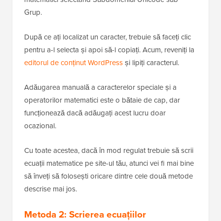
Grup.
După ce ați localizat un caracter, trebuie să faceți clic
pentru a-l selecta și apoi să-l copiați. Acum, reveniți la
editorul de conținut WordPress
și lipiți caracterul.
Adăugarea manuală a caracterelor speciale și a
operatorilor matematici este o bătaie de cap, dar
funcționează dacă adăugați acest lucru doar
ocazional.
Cu toate acestea, dacă în mod regulat trebuie să scrii
ecuații matematice pe site-ul tău, atunci vei fi mai bine
să înveți să folosești oricare dintre cele două metode
descrise mai jos.
Metoda 2: Scrierea ecuațiilor