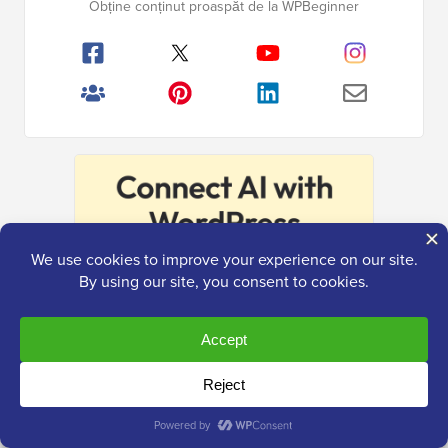
Obține conținut proaspăt de la WPBeginner
principală