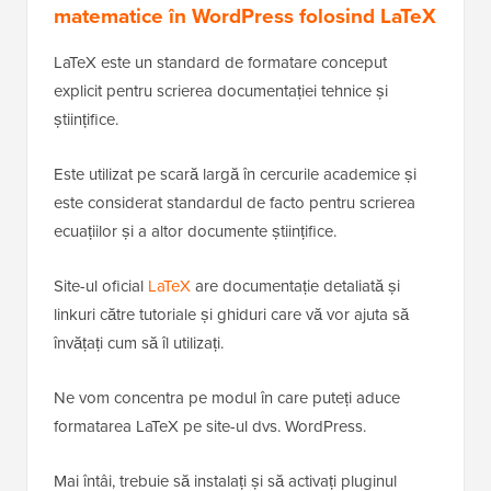
matematice în WordPress folosind LaTeX
LaTeX este un standard de formatare conceput
explicit pentru scrierea documentației tehnice și
științifice.
Este utilizat pe scară largă în cercurile academice și
este considerat standardul de facto pentru scrierea
ecuațiilor și a altor documente științifice.
Site-ul oficial
LaTeX
are documentație detaliată și
linkuri către tutoriale și ghiduri care vă vor ajuta să
învățați cum să îl utilizați.
Ne vom concentra pe modul în care puteți aduce
formatarea LaTeX pe site-ul dvs. WordPress.
Mai întâi, trebuie să instalați și să activați pluginul