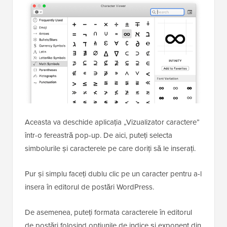
Aceasta va deschide aplicația „Vizualizator caractere”
într-o fereastră pop-up. De aici, puteți selecta
simbolurile și caracterele pe care doriți să le inserați.
Pur și simplu faceți dublu clic pe un caracter pentru a-l
insera în editorul de postări WordPress.
De asemenea, puteți formata caracterele în editorul
de postări folosind opțiunile de indice și exponent din