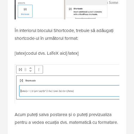
În interiorul blocului Shortcode, trebuie să adăugați
shortcode-ul în următorul format:
[latex]codul dvs. LaTeX aici[/latex]
Acum puteți salva postarea și o puteți previzualiza
pentru a vedea ecuația dvs. matematică cu formatare.