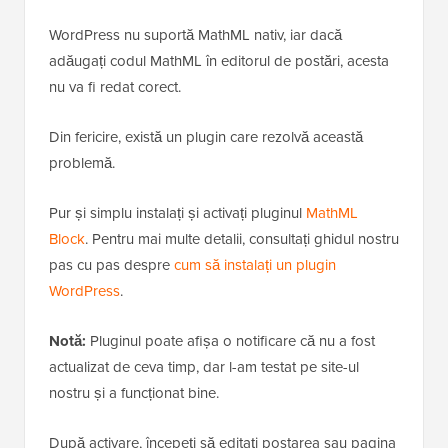
WordPress nu suportă MathML nativ, iar dacă
adăugați codul MathML în editorul de postări, acesta
nu va fi redat corect.
Din fericire, există un plugin care rezolvă această
problemă.
Pur și simplu instalați și activați pluginul
MathML
Block
. Pentru mai multe detalii, consultați ghidul nostru
pas cu pas despre
cum să instalați un plugin
WordPress
.
Notă:
Pluginul poate afișa o notificare că nu a fost
actualizat de ceva timp, dar l-am testat pe site-ul
nostru și a funcționat bine.
După activare, începeți să editați postarea sau pagina