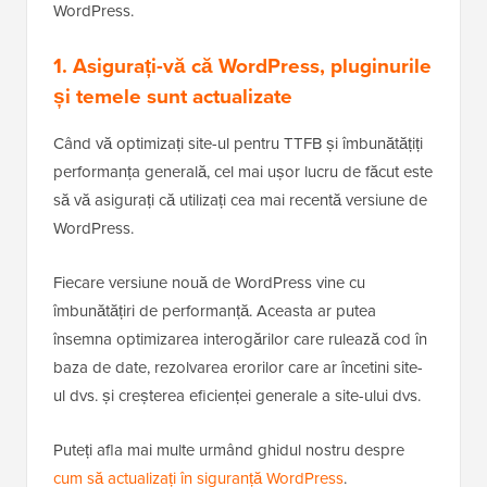
WordPress.
1. Asigurați-vă că WordPress, pluginurile
și temele sunt actualizate
Când vă optimizați site-ul pentru TTFB și îmbunătățiți
performanța generală, cel mai ușor lucru de făcut este
să vă asigurați că utilizați cea mai recentă versiune de
WordPress.
Fiecare versiune nouă de WordPress vine cu
îmbunătățiri de performanță. Aceasta ar putea
însemna optimizarea interogărilor care rulează cod în
baza de date, rezolvarea erorilor care ar încetini site-
ul dvs. și creșterea eficienței generale a site-ului dvs.
Puteți afla mai multe urmând ghidul nostru despre
cum să actualizați în siguranță WordPress
.