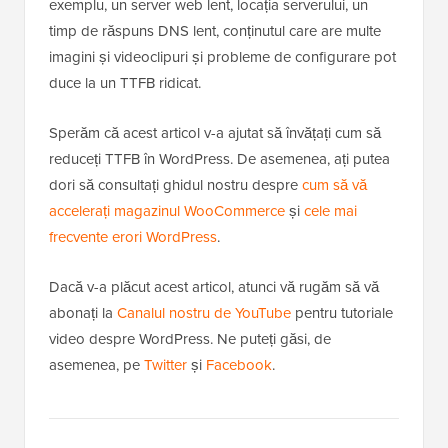
exemplu, un server web lent, locația serverului, un
timp de răspuns DNS lent, conținutul care are multe
imagini și videoclipuri și probleme de configurare pot
duce la un TTFB ridicat.
Sperăm că acest articol v-a ajutat să învățați cum să
reduceți TTFB în WordPress. De asemenea, ați putea
dori să consultați ghidul nostru despre
cum să vă
accelerați magazinul WooCommerce
și
cele mai
frecvente erori WordPress
.
Dacă v-a plăcut acest articol, atunci vă rugăm să vă
abonați la
Canalul nostru de YouTube
pentru tutoriale
video despre WordPress. Ne puteți găsi, de
asemenea, pe
Twitter
și
Facebook
.