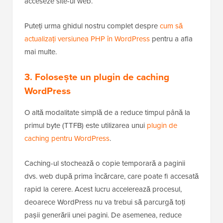
acceseze site-ul web.
Puteți urma ghidul nostru complet despre
cum să
actualizați versiunea PHP în WordPress
pentru a afla
mai multe.
3. Folosește un plugin de caching
WordPress
O altă modalitate simplă de a reduce timpul până la
primul byte (TTFB) este utilizarea unui
plugin de
caching pentru WordPress
.
Caching-ul stochează o copie temporară a paginii
dvs. web după prima încărcare, care poate fi accesată
rapid la cerere. Acest lucru accelerează procesul,
deoarece WordPress nu va trebui să parcurgă toți
pașii generării unei pagini. De asemenea, reduce