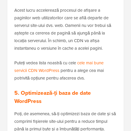
Acest lucru accelerează procesul de afișare a
paginilor web utilizatorilor care se află departe de
serverul site-ului dvs. web. Oamenii nu vor trebui să
aștepte ca cererea de pagină să ajungă până la
locația serverului. În schimb, un CDN va afișa
instantaneu o versiune în cache a acelei pagini.
Puteți vedea lista noastră cu cele
cele mai bune
servicii CDN WordPress
pentru a alege cea mai
potrivită opțiune pentru afacerea dvs.
5. Optimizează-ți baza de date
WordPress
Poți, de asemenea, să-ți optimizezi baza de date și să
comprimi fișierele site-ului pentru a reduce timpul
până la primul byte și a îmbunătăți performanța.