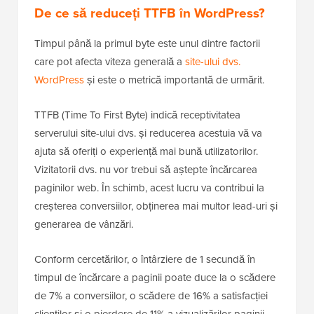
De ce să reduceți TTFB în WordPress?
Timpul până la primul byte este unul dintre factorii
care pot afecta viteza generală a
site-ului dvs.
WordPress
și este o metrică importantă de urmărit.
TTFB (Time To First Byte) indică receptivitatea
serverului site-ului dvs. și reducerea acestuia vă va
ajuta să oferiți o experiență mai bună utilizatorilor.
Vizitatorii dvs. nu vor trebui să aștepte încărcarea
paginilor web. În schimb, acest lucru va contribui la
creșterea conversiilor, obținerea mai multor lead-uri și
generarea de vânzări.
Conform cercetărilor, o întârziere de 1 secundă în
timpul de încărcare a paginii poate duce la o scădere
de 7% a conversiilor, o scădere de 16% a satisfacției