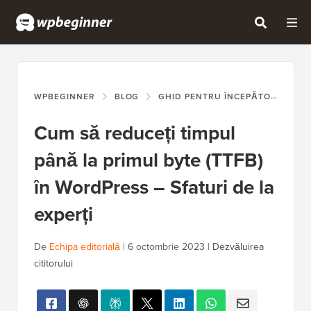
WPBEGINNER
BLOG
GHID PENTRU ÎNCEPĂTORI
CU
Cum să reduceți timpul
până la primul byte (TTFB)
în WordPress – Sfaturi de la
experți
De
Echipa editorială
|
6 octombrie 2023
|
Dezvăluirea
cititorului