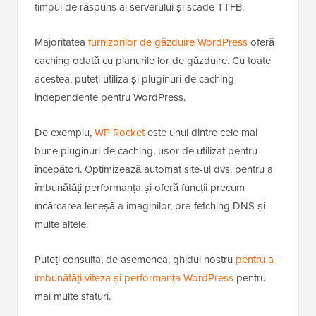
timpul de răspuns al serverului și scade TTFB.
Majoritatea
furnizorilor de găzduire WordPress
oferă
caching odată cu planurile lor de găzduire. Cu toate
acestea, puteți utiliza și pluginuri de caching
independente pentru WordPress.
De exemplu,
WP Rocket
este unul dintre cele mai
bune pluginuri de caching, ușor de utilizat pentru
începători. Optimizează automat site-ul dvs. pentru a
îmbunătăți performanța și oferă funcții precum
încărcarea leneșă a imaginilor, pre-fetching DNS și
multe altele.
Puteți consulta, de asemenea, ghidul nostru
pentru a
îmbunătăți viteza și performanța WordPress
pentru
mai multe sfaturi.