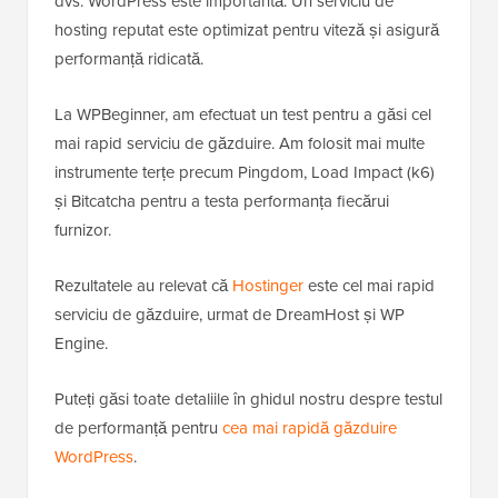
dvs. WordPress este importantă. Un serviciu de
hosting reputat este optimizat pentru viteză și asigură
performanță ridicată.
La WPBeginner, am efectuat un test pentru a găsi cel
mai rapid serviciu de găzduire. Am folosit mai multe
instrumente terțe precum Pingdom, Load Impact (k6)
și Bitcatcha pentru a testa performanța fiecărui
furnizor.
Rezultatele au relevat că
Hostinger
este cel mai rapid
serviciu de găzduire, urmat de DreamHost și WP
Engine.
Puteți găsi toate detaliile în ghidul nostru despre testul
de performanță pentru
cea mai rapidă găzduire
WordPress
.