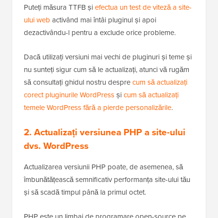
Puteți măsura TTFB și
efectua un test de viteză a site-
ului web
activând mai întâi pluginul și apoi
dezactivându-l pentru a exclude orice probleme.
Dacă utilizați versiuni mai vechi de pluginuri și teme și
nu sunteți sigur cum să le actualizați, atunci vă rugăm
să consultați ghidul nostru despre
cum să actualizați
corect pluginurile WordPress
și
cum să actualizați
temele WordPress fără a pierde personalizările
.
2. Actualizați versiunea PHP a site-ului
dvs. WordPress
Actualizarea versiunii PHP poate, de asemenea, să
îmbunătățească semnificativ performanța site-ului tău
și să scadă timpul până la primul octet.
PHP este un limbaj de programare open-source pe