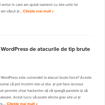
 anilor în care am ajutat oamenii cu site-urile lor
 am văzut și…
Citește mai mult »
l WordPress de atacurile de tip brute
. WordPress este vulnerabil la atacuri brute-force? Aceste
numai că pot încetini site-ul dvs. și pot face accesul
r pot permite chiar hackerilor să vă spargă parolele și să
alware. Acest lucru vă poate afecta grav site-ul și
vs.…
Citește mai mult »