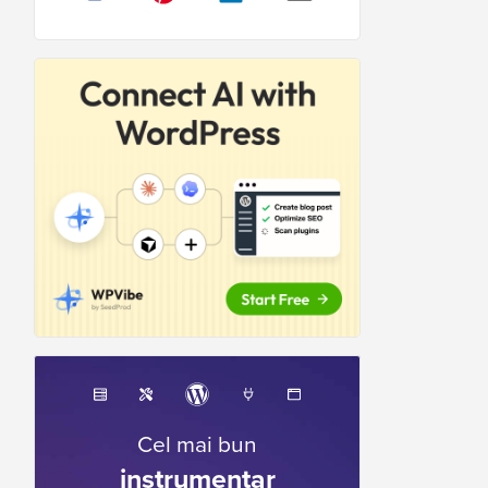
Cel mai bun
instrumentar