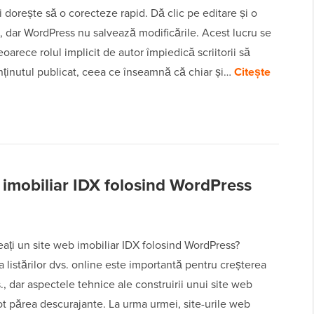
i dorește să o corecteze rapid. Dă clic pe editare și o
 dar WordPress nu salvează modificările. Acest lucru se
oarece rolul implicit de autor împiedică scriitorii să
nținutul publicat, ceea ce înseamnă că chiar și…
Citește
 imobiliar IDX folosind WordPress
reați un site web imobiliar IDX folosind WordPress?
 listărilor dvs. online este importantă pentru creșterea
s., dar aspectele tehnice ale construirii unui site web
ot părea descurajante. La urma urmei, site-urile web