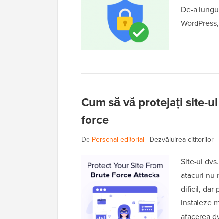
De-a lungul
WordPress,
Cum să vă protejați site-u
force
De
Personal editorial
|
Dezvăluirea cititorilor
Site-ul dvs
atacuri nu 
dificil, da
instaleze m
afacerea d