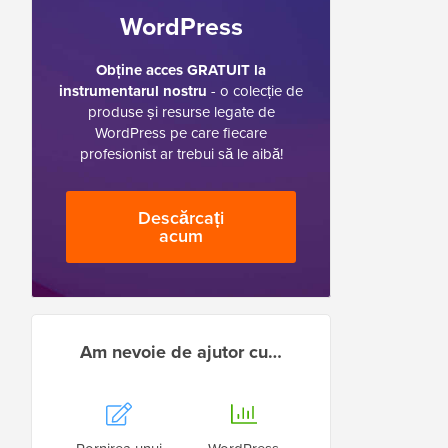
WordPress
Obține acces GRATUIT la
instrumentarul nostru
- o colecție de
produse și resurse legate de
WordPress pe care fiecare
profesionist ar trebui să le aibă!
Descărcați
acum
Am nevoie de ajutor cu…