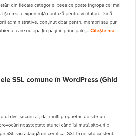
stări din fiecare categorie, ceea ce poate îngropa cel mai
t și crea o experiență confuză pentru vizitatori. Dacă
orii administrative, conținut doar pentru membri sau pur
ubiecte care nu aparțin paginii principale,…
Citește mai
ele SSL comune în WordPress (Ghid
e-ul dvs. securizat, dar mulți proprietari de site-uri
rovocări neașteptate atunci când își mută site-urile
e SSL sau adaugă un certificat SSL la un site existent.