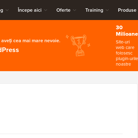
og
Începe aici
Oferte
Training
Produse
30
Milioane
 aveți cea mai mare nevoie.
Site-uri
web care
dPress
folosesc
plugin-urile
noastre