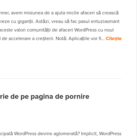
ner, avem misiunea de a ajuta micile afaceri să crească
reze cu giganții. Astăzi, vreau să fac pasul entuziasmant
aceste valori comunității de afaceri WordPress cu noul
 de accelerare a creșterii. Notă: Aplicațiile vor fi…
Citește
rie de pe pagina de pornire
ncipală WordPress devine aglomerată? Implicit, WordPress