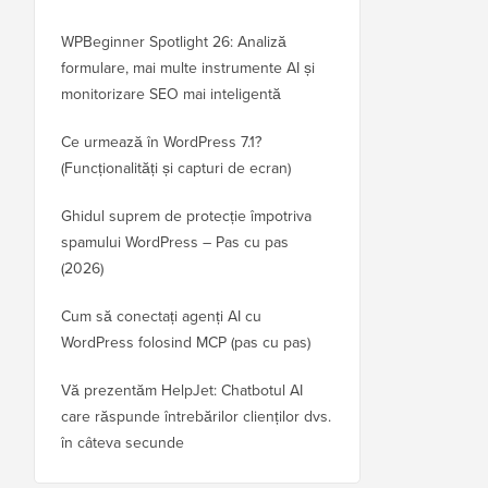
WPBeginner Spotlight 26: Analiză
formulare, mai multe instrumente AI și
monitorizare SEO mai inteligentă
Ce urmează în WordPress 7.1?
(Funcționalități și capturi de ecran)
Ghidul suprem de protecție împotriva
spamului WordPress – Pas cu pas
(2026)
Cum să conectați agenți AI cu
WordPress folosind MCP (pas cu pas)
Vă prezentăm HelpJet: Chatbotul AI
care răspunde întrebărilor clienților dvs.
în câteva secunde