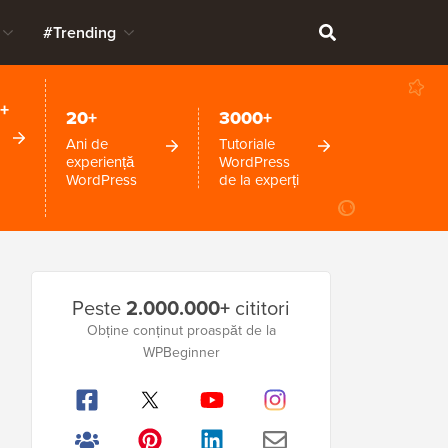
#Trending
+
20+
3000+
Ani de
Tutoriale
experiență
WordPress
WordPress
de la experți
Bara
Peste
2.000.000+
cititori
laterală
Obține conținut proaspăt de la
WPBeginner
principală