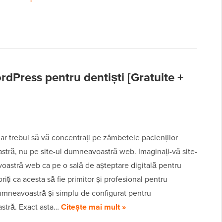
dPress pentru dentiști [Gratuite +
 ar trebui să vă concentrați pe zâmbetele pacienților
tră, nu pe site-ul dumneavoastră web. Imaginați-vă site-
oastră web ca pe o sală de așteptare digitală pentru
riți ca acesta să fie primitor și profesional pentru
dumneavoastră și simplu de configurat pentru
tră. Exact asta…
Citește mai mult »