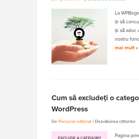
La WPBegin
și să concu
și să aduc 
nostru fond
mai mult »
Cum să excludeți o catego
WordPress
De
Personal editorial
|
Dezvăluirea cititorilor
Pagina pri