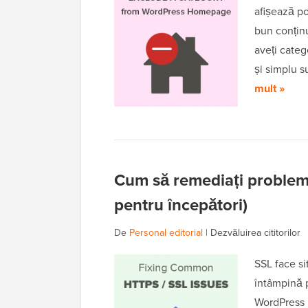
afișează po
bun conținu
aveți categ
și simplu s
mult »
Cum să remediați problem
pentru începători)
De
Personal editorial
|
Dezvăluirea cititorilor
SSL face sit
întâmpină p
WordPress p