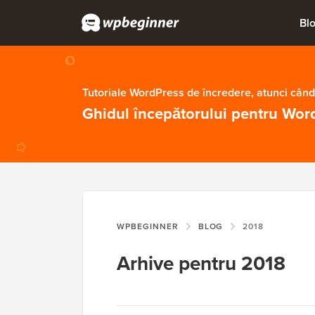
Bl
Tutoriale WordPress de încredere, atunci când
Ghidul începătorului pentru Wor
WPBEGINNER
BLOG
2018
Arhive pentru 2018