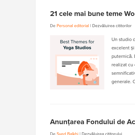
21 cele mai bune teme Wo
De
Personal editorial
|
Dezvăluirea cititorilor
Un studio 
excelent și
puternică. 
realizat c
semnificativ
generale. 
Anunțarea Fondului de Ac
De
Syed Balkhi
|
Dezvăluirea cititorului