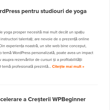
rdPress pentru studiouri de yoga
de yoga prosper necesită mai mult decât un spațiu
 instructori talentați; are nevoie de o prezență online
Din experiența noastră, un site web bine conceput,
u o temă WordPress personalizată, poate avea un impact
 asupra rezervărilor de cursuri și a profitabilității
O temă profesională prezintă…
Citește mai mult »
celerare a Creșterii WPBeginner