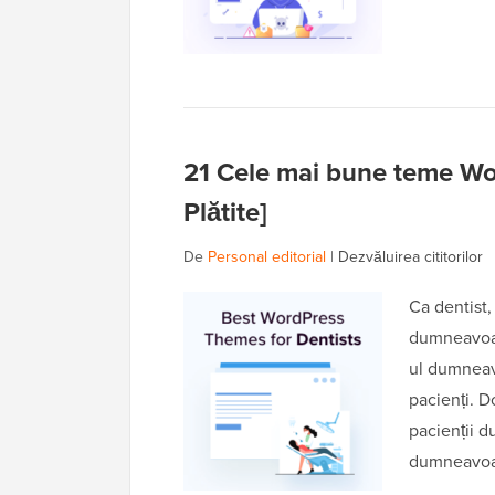
21 Cele mai bune teme Wor
Plătite]
De
Personal editorial
|
Dezvăluirea cititorilor
Ca dentist,
dumneavoas
ul dumneav
pacienți. Do
pacienții 
dumneavoas