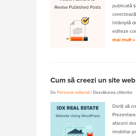
publicată ș
corectează,
întâmplă de
editeze co
mai mult »
Cum să creezi un site web
De
Personal editorial
|
Dezvăluirea cititorilor
Doriți să c
Prezentarea
afacerii dv
imobiliar p