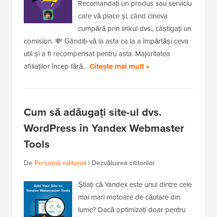
Recomandați un produs sau serviciu
care vă place și, când cineva
cumpără prin linkul dvs., câștigați un
comision. 💸 Gândiți-vă la asta ca la a împărtăși ceva
util și a fi recompensat pentru asta. Majoritatea
afiliaților încep fără…
Citește mai mult »
Cum să adăugați site-ul dvs.
WordPress în Yandex Webmaster
Tools
De
Personal editorial
|
Dezvăluirea cititorilor
Știați că Yandex este unul dintre cele
mai mari motoare de căutare din
lume? Dacă optimizați doar pentru