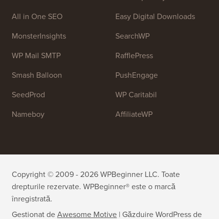
All in One SEO
Easy Digital Downloads
MonsterInsights
SearchWP
WP Mail SMTP
RafflePress
Smash Balloon
PushEngage
SeedProd
WP Caritabil
Nameboy
AffiliateWP
Copyright © 2009 - 2026 WPBeginner LLC. Toate
drepturile rezervate. WPBeginner® este o marcă
înregistrată.
Gestionat de
Awesome Motive
|
Găzduire WordPress
de