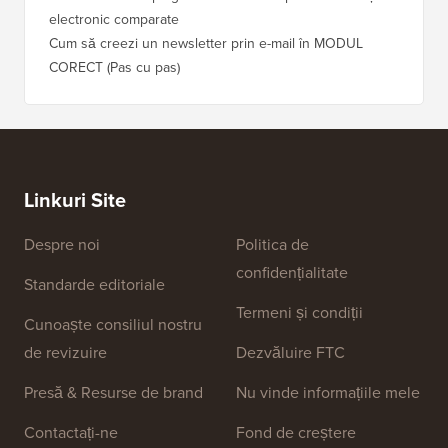
electronic comparate
Cum să creezi un newsletter prin e-mail în MODUL
CORECT (Pas cu pas)
Linkuri Site
Despre noi
Politica de
confidențialitate
Standarde editoriale
Termeni și condiții
Cunoaște consiliul nostru
de revizuire
Dezvăluire FTC
Presă & Resurse de brand
Nu vinde informațiile mele
Contactați-ne
Fond de creștere