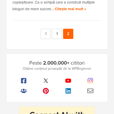
copleșitoare. Ca o echipă care a construit multiple
bloguri de mare succes…
Citește mai mult »
Pagina
Pagina
1
Pagina
2
anterioară
Bara
Peste
2.000.000+
cititori
laterală
Obține conținut proaspăt de la WPBeginner
principală