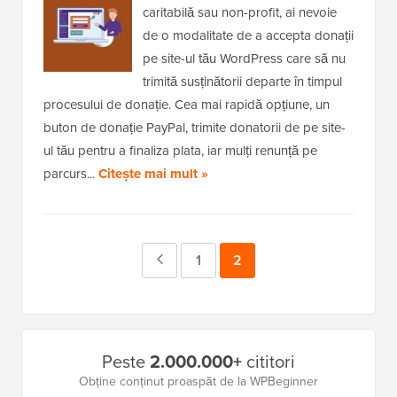
caritabilă sau non-profit, ai nevoie
de o modalitate de a accepta donații
pe site-ul tău WordPress care să nu
trimită susținătorii departe în timpul
procesului de donație. Cea mai rapidă opțiune, un
buton de donație PayPal, trimite donatorii de pe site-
ul tău pentru a finaliza plata, iar mulți renunță pe
parcurs...
Citește mai mult »
Pagina
Pagina
1
Pagina
2
anterioară
Bara
Peste
2.000.000+
cititori
laterală
Obține conținut proaspăt de la WPBeginner