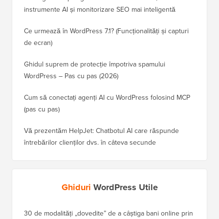
instrumente AI și monitorizare SEO mai inteligentă
Ce urmează în WordPress 7.1? (Funcționalități și capturi
de ecran)
Ghidul suprem de protecție împotriva spamului
WordPress – Pas cu pas (2026)
Cum să conectați agenți AI cu WordPress folosind MCP
(pas cu pas)
Vă prezentăm HelpJet: Chatbotul AI care răspunde
întrebărilor clienților dvs. în câteva secunde
Ghiduri
WordPress Utile
30 de modalități „dovedite” de a câștiga bani online prin