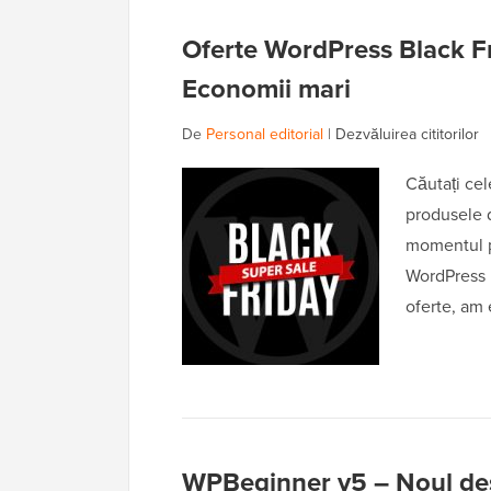
Oferte WordPress Black F
Economii mari
De
Personal editorial
|
Dezvăluirea cititorilor
Căutați ce
produsele 
momentul p
WordPress 
oferte, am
WPBeginner v5 – Noul desi