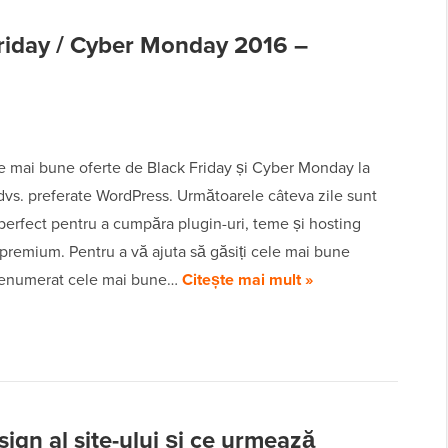
riday / Cyber Monday 2016 –
le mai bune oferte de Black Friday și Cyber Monday la
dvs. preferate WordPress. Următoarele câteva zile sunt
erfect pentru a cumpăra plugin-uri, teme și hosting
premium. Pentru a vă ajuta să găsiți cele mai bune
 enumerat cele mai bune…
Citește mai mult »
gn al site-ului și ce urmează