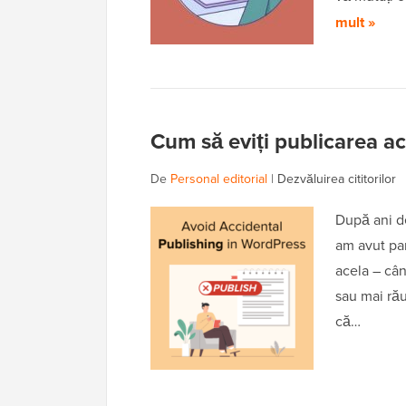
mult »
Cum să eviți publicarea a
De
Personal editorial
|
Dezvăluirea cititorilor
După ani de
am avut par
acela – cân
sau mai rău
că…