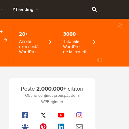
#Trending
+
20+
3000+
Ani de
Tutoriale
experiență
WordPress
WordPress
de la experți
Bara
Peste
2.000.000+
cititori
laterală
Obține conținut proaspăt de la
principală
WPBeginner