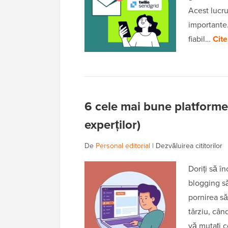
Acest lucru
importante.
fiabil…
Cite
6 cele mai bune platforme
experților)
De
Personal editorial
|
Dezvăluirea cititorilor
Doriți să î
blogging s
pornirea să
târziu, cân
vă mutați c