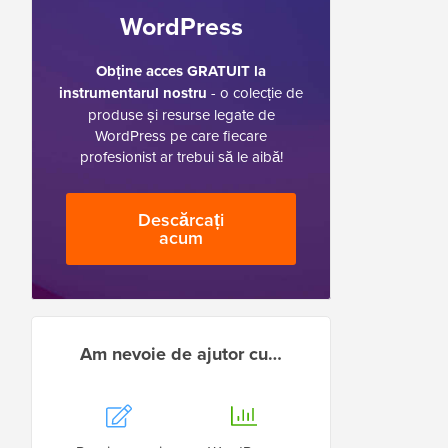
WordPress
Obține acces GRATUIT la
instrumentarul nostru
- o colecție de
produse și resurse legate de
WordPress pe care fiecare
profesionist ar trebui să le aibă!
Descărcați
acum
Am nevoie de ajutor cu…