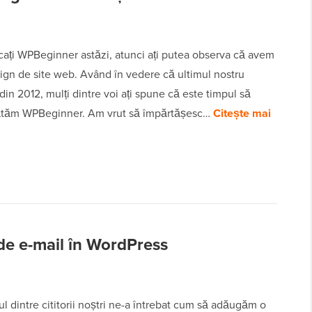
cați WPBeginner astăzi, atunci ați putea observa că avem
ign de site web. Având în vedere că ultimul nostru
din 2012, mulți dintre voi ați spune că este timpul să
ătăm WPBeginner. Am vrut să împărtășesc…
Citește mai
 de e-mail în WordPress
l dintre cititorii noștri ne-a întrebat cum să adăugăm o