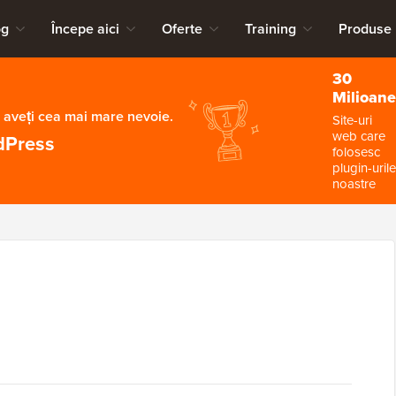
og
Începe aici
Oferte
Training
Produse
30
Milioane
 aveți cea mai mare nevoie.
Site-uri
web care
dPress
folosesc
plugin-urile
noastre