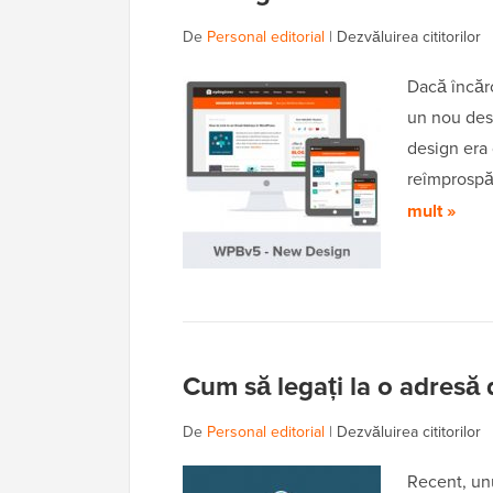
De
Personal editorial
|
Dezvăluirea cititorilor
Dacă încăr
un nou des
design era 
reîmprosp
mult »
Cum să legați la o adresă
De
Personal editorial
|
Dezvăluirea cititorilor
Recent, unu