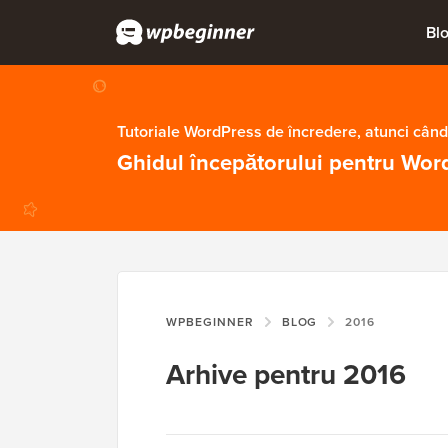
Bl
Tutoriale WordPress de încredere, atunci când
Ghidul începătorului pentru Wor
WPBEGINNER
BLOG
2016
Arhive pentru 2016