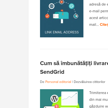
adresă de e
e-mail permi
acest artic
mail…
Cite
Cum să îmbunătățiți livra
SendGrid
De
Personal editorial
|
Dezvăluirea cititorilor
Trimiterea 
din mai mul
găzduire we