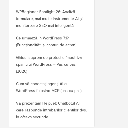
WPBeginner Spotlight 26: Analiză
formulare, mai multe instrumente AI și
monitorizare SEO mai inteligentă
Ce urmează în WordPress 7.1?
(Funcționalități și capturi de ecran)
Ghidul suprem de protecție împotriva
spamului WordPress – Pas cu pas
(2026)
Cum să conectați agenți AI cu
WordPress folosind MCP (pas cu pas)
Vă prezentăm HelpJet: Chatbotul AI
care răspunde întrebărilor clienților dvs.
în câteva secunde