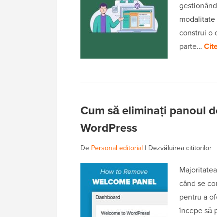
gestionând 
modalitate 
construi o 
parte…
Cit
Cum să eliminați panoul d
WordPress
De
Personal editorial
|
Dezvăluirea cititorilor
Majoritate
când se co
pentru a of
începe să p