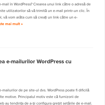
-mail în WordPress? Crearea unui link către o adresă de
te utilizatorilor să vă trimită un e-mail printr-un clic. În
ol, vă vom arăta cum să creați un link către un e-
ște mai mult »
rea e-mailurilor WordPress cu
e-mailurilor de pe site-ul dvs. WordPress poate fi dificilă
te motive. Principalul motiv este că furnizorii de
b au tendința de a-și configura greșit setările de e-mail.