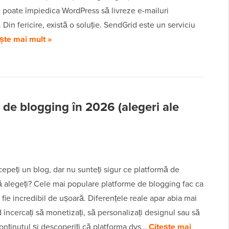
 poate împiedica WordPress să livreze e-mailuri
 Din fericire, există o soluție. SendGrid este un serviciu
ște mai mult »
 de blogging în 2026 (alegeri ale
ncepeți un blog, dar nu sunteți sigur ce platformă de
ă alegeți? Cele mai populare platforme de blogging fac ca
 fie incredibil de ușoară. Diferențele reale apar abia mai
d încercați să monetizați, să personalizați designul sau să
onținutul și descoperiți că platforma dvs…
Citește mai