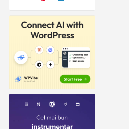
Cel mai bun
instrumentar