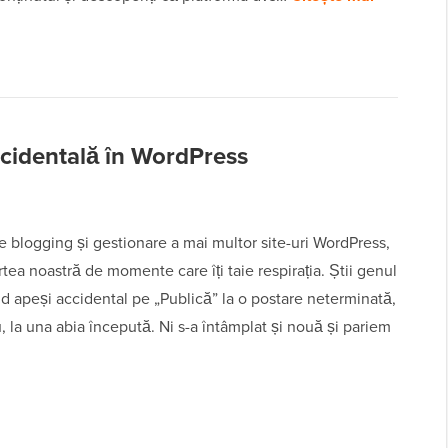
ccidentală în WordPress
 blogging și gestionare a mai multor site-uri WordPress,
tea noastră de momente care îți taie respirația. Știi genul
d apeși accidental pe „Publică” la o postare neterminată,
, la una abia începută. Ni s-a întâmplat și nouă și pariem