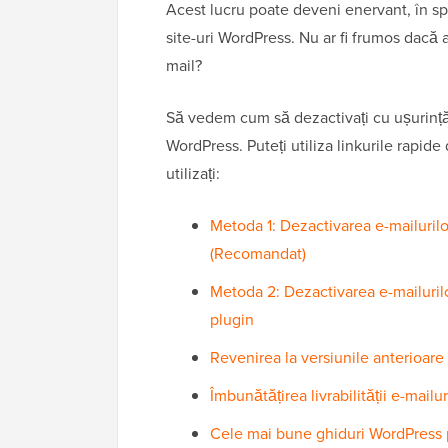
Acest lucru poate deveni enervant, în sp
site-uri WordPress. Nu ar fi frumos dacă a
mail?
Să vedem cum să dezactivați cu ușurință n
WordPress. Puteți utiliza linkurile rapide
utilizați:
Metoda 1: Dezactivarea e-mailurilo
(Recomandat)
Metoda 2: Dezactivarea e-mailurilo
plugin
Revenirea la versiunile anterioar
Îmbunătățirea livrabilității e-mailu
Cele mai bune ghiduri WordPress pe