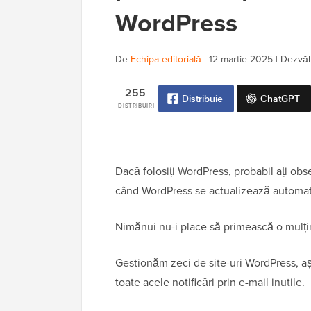
WordPress
De
Echipa editorială
|
12 martie 2025
|
Dezvălu
255
Distribuie
ChatGPT
DISTRIBUIRI
Dacă folosiți WordPress, probabil ați obse
când WordPress se actualizează automat 
Nimănui nu-i place să primească o mulțime
Gestionăm zeci de site-uri WordPress, a
toate acele notificări prin e-mail inutile.