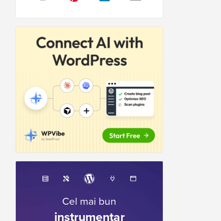
Cel mai bun
instrumentar