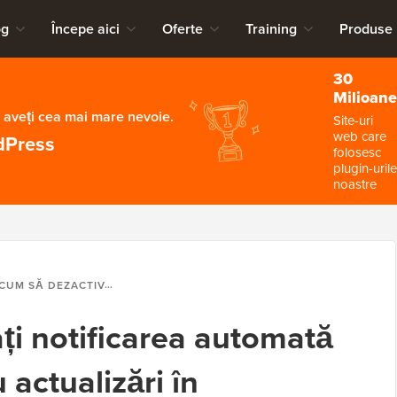
og
Începe aici
Oferte
Training
Produse
30
Milioane
 aveți cea mai mare nevoie.
Site-uri
web care
dPress
folosesc
plugin-urile
noastre
UM SĂ DEZACTIVAȚI NOTIFICAREA AUTOMATĂ PRIN E-MAIL PENTRU ACTUALIZĂRI ÎN WORDPRESS
ți notificarea automată
 actualizări în