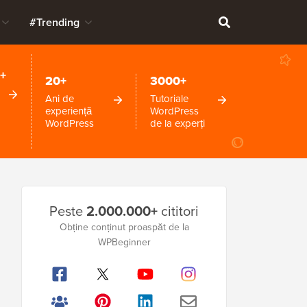
#Trending
+
20+
3000+
Ani de
Tutoriale
experiență
WordPress
WordPress
de la experți
Bara
Peste
2.000.000+
cititori
laterală
Obține conținut proaspăt de la
principală
WPBeginner