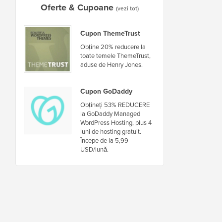
Oferte & Cupoane
(vezi tot)
Cupon ThemeTrust
Obține 20% reducere la
toate temele ThemeTrust,
aduse de Henry Jones.
Cupon GoDaddy
Obțineți 53% REDUCERE
la GoDaddy Managed
WordPress Hosting, plus 4
luni de hosting gratuit.
Începe de la 5,99
USD/lună.