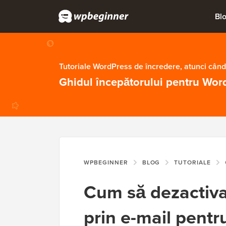
Bl
Tutoriale WordPress de încredere, atunci când
Ghidul începătorului pentru Wor
WPBEGINNER
BLOG
TUTORIALE
C
Cum să dezactiva
prin e-mail pentru