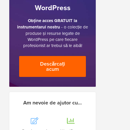
WordPress
Obține acces GRATUIT la
instrumentarul nostru
- o colecție de
produse și resurse legate de
WordPress pe care fiecare
profesionist ar trebui să le aibă!
Descărcați
acum
Am nevoie de ajutor cu…