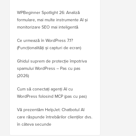
WPBeginner Spotlight 26: Analiză
formulare, mai multe instrumente AI și
monitorizare SEO mai inteligentă
Ce urmează în WordPress 7.1?
(Funcționalități și capturi de ecran)
Ghidul suprem de protecție împotriva
spamului WordPress – Pas cu pas
(2026)
Cum să conectați agenți AI cu
WordPress folosind MCP (pas cu pas)
Vă prezentăm HelpJet: Chatbotul AI
care răspunde întrebărilor clienților dvs.
în câteva secunde