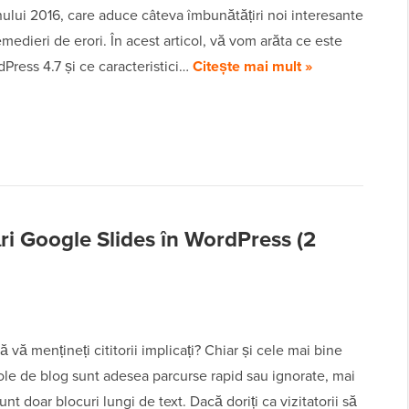
ului 2016, care aduce câteva îmbunătățiri noi interesante
emedieri de erori. În acest articol, vă vom arăta ce este
Press 4.7 și ce caracteristici…
Citește mai mult »
i Google Slides în WordPress (2
ă vă mențineți cititorii implicați? Chiar și cele mai bine
cole de blog sunt adesea parcurse rapid sau ignorate, mai
unt doar blocuri lungi de text. Dacă doriți ca vizitatorii să