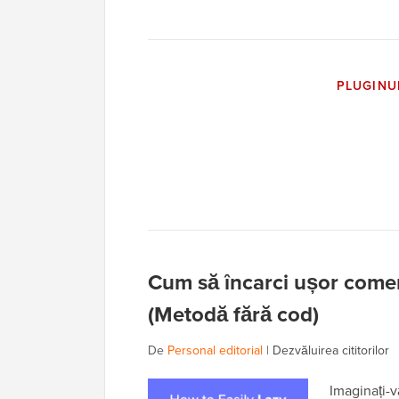
PLUGINU
Cum să încarci ușor comen
(Metodă fără cod)
De
Personal editorial
|
Dezvăluirea cititorilor
Imaginați-v