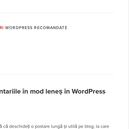
RI
WORDPRESS RECOMANDATE
tariile în mod leneș în WordPress
ă că deschideți o postare lungă și utilă pe blog, la care