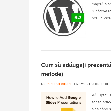
majoră a an
și câteva r
nou în Word
Cum să adăugați prezentăr
metode)
De
Personal editorial
|
Dezvăluirea cititorilor
Vă luptați s
scrise arti
ales când s