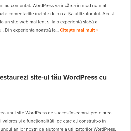
ni au comentat. WordPress va încărca în mod normal
oate comentariile înainte de a o afișa utilizatorului. Acest
la un site web mai lent și la o experiență slabă a
lui. Din experiența noastră la…
Citește mai mult »
estaurezi site-ul tău WordPress cu
rea unui site WordPress de succes înseamnă protejarea
 valoros și a funcționalității pe care ați construit-o în
lungul anilor noștri de ajutorare a utilizatorilor WordPress,