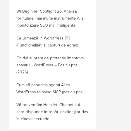
WPBeginner Spotlight 26: Analiză
formulare, mai multe instrumente AI și
monitorizare SEO mai inteligentă
Ce urmează în WordPress 7.1?
(Funcționalități și capturi de ecran)
Ghidul suprem de protecție împotriva
spamului WordPress – Pas cu pas
(2026)
Cum să conectați agenți AI cu
WordPress folosind MCP (pas cu pas)
Vă prezentăm HelpJet: Chatbotul AI
care răspunde întrebărilor clienților dvs.
în câteva secunde