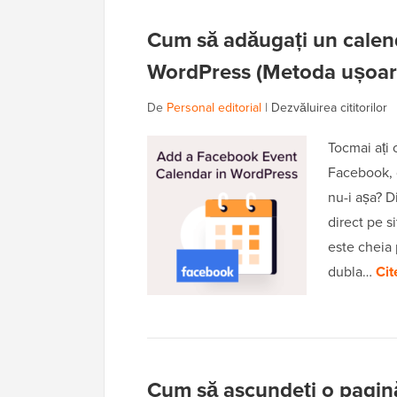
Cum să adăugați un calen
WordPress (Metoda ușoar
De
Personal editorial
|
Dezvăluirea cititorilor
Tocmai ați
Facebook, d
nu-i așa? D
direct pe s
este cheia 
dubla…
Cit
Cum să ascundeți o pagin