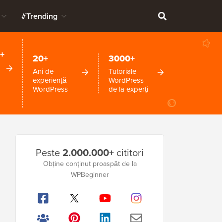
#Trending
+
20+
3000+
Ani de
Tutoriale
experiență
WordPress
WordPress
de la experți
Bara
Peste
2.000.000+
cititori
laterală
Obține conținut proaspăt de la
WPBeginner
principală