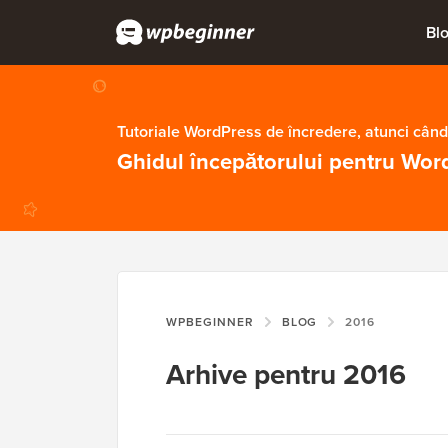
Bl
Tutoriale WordPress de încredere, atunci când
Ghidul începătorului pentru Wor
WPBEGINNER
BLOG
2016
Arhive pentru 2016