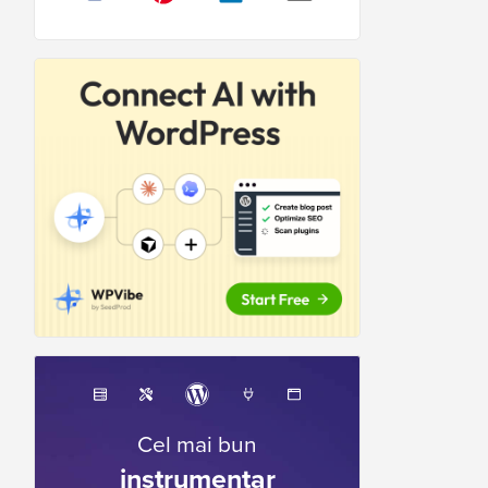
Cel mai bun
instrumentar