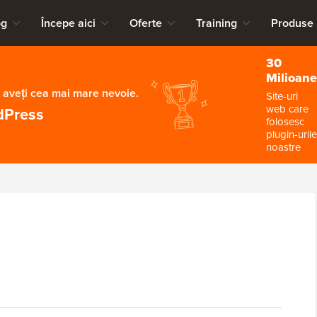
og
Începe aici
Oferte
Training
Produse
30
Milioane
 aveți cea mai mare nevoie.
Site-uri
web care
dPress
folosesc
plugin-urile
noastre