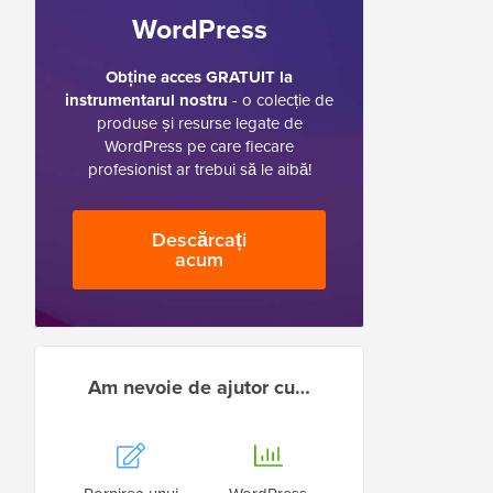
WordPress
Obține acces GRATUIT la
instrumentarul nostru
- o colecție de
produse și resurse legate de
WordPress pe care fiecare
profesionist ar trebui să le aibă!
Descărcați
acum
Am nevoie de ajutor cu…