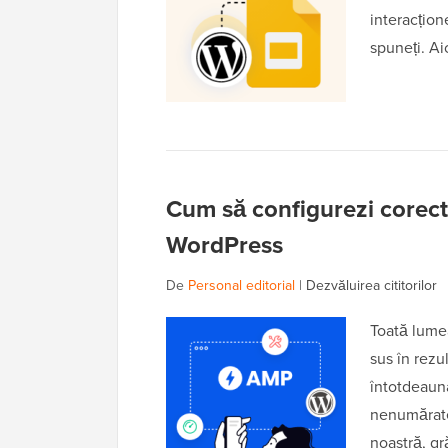
interacțion
spuneți. Ai
Cum să configurezi corect
WordPress
De
Personal editorial
|
Dezvăluirea cititorilor
Toată lumea
sus în rezu
întotdeaun
nenumărate
noastră, gr