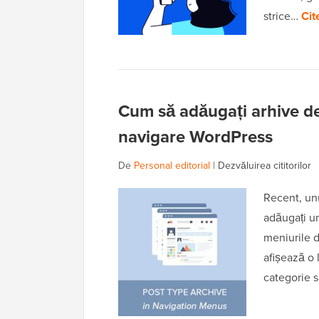
strice…
Cit
Cum să adăugați arhive de 
navigare WordPress
De
Personal editorial
|
Dezvăluirea cititorilor
Recent, unul
adăugați un
meniurile 
afișează o 
categorie s