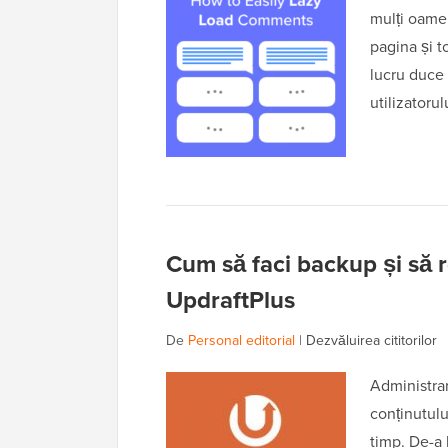
mulți oame
pagina și t
lucru duce 
utilizatoru
Cum să faci backup și să r
UpdraftPlus
De
Personal editorial
|
Dezvăluirea cititorilor
Administra
conținutului
timp. De-a 