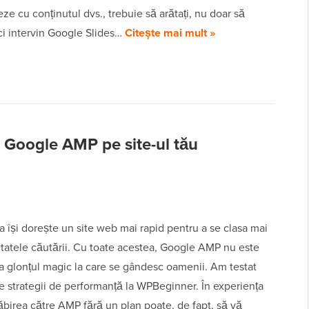
eze cu conținutul dvs., trebuie să arătați, nu doar să
ci intervin Google Slides…
Citește mai mult »
 Google AMP pe site-ul tău
 își dorește un site web mai rapid pentru a se clasa mai
ltatele căutării. Cu toate acestea, Google AMP nu este
a glonțul magic la care se gândesc oamenii. Am testat
 strategii de performanță la WPBeginner. În experiența
ăbirea către AMP fără un plan poate, de fapt, să vă