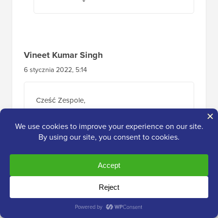
Vineet Kumar Singh
6 stycznia 2022, 5:14
Cześć Zespole,
Czytałem kilka blogów, w których
wspomniano, że WordPress 5.9 będzie
zawierał rozwiązania poprawiające Core Web
Vitals, co jest ważnym aspektem w kontekście
SEO. Nie wspomniałeś o tym jednak. Czy
faktycznie nad tym pracują?
Ponadto, jeśli użyjemy bloków do
projektowania strony zamiast kreatorów