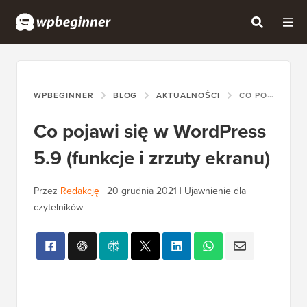
WPBEGINNER
BLOG
AKTUALNOŚCI
CO POJAWI SIĘ W WORDPRESS 5.9 (FUNKCJE I ZRZUTY EKRANU)
Co pojawi się w WordPress
5.9 (funkcje i zrzuty ekranu)
Przez
Redakcję
|
20 grudnia 2021
|
Ujawnienie dla
czytelników