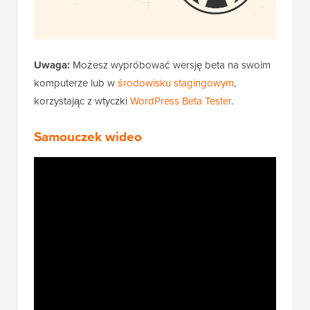
Uwaga:
Możesz wypróbować wersję beta na swoim
komputerze lub w
środowisku stagingowym
,
korzystając z wtyczki
WordPress Beta Tester
.
Samouczek wideo