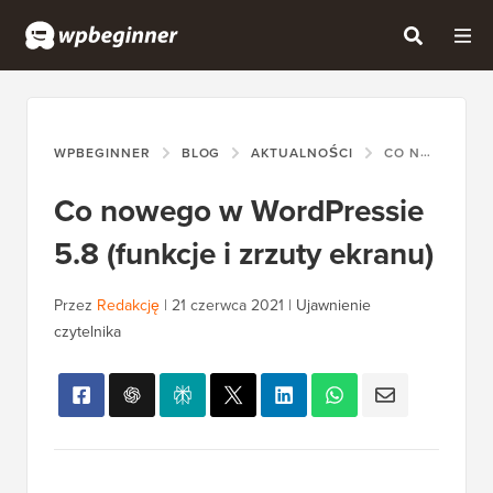
WPBEGINNER
BLOG
AKTUALNOŚCI
CO NOWEGO W WORDPRESSIE 5.8 (FUNKCJE I ZRZUTY EKRANU)
Co nowego w WordPressie
5.8 (funkcje i zrzuty ekranu)
Przez
Redakcję
|
21 czerwca 2021
|
Ujawnienie
czytelnika