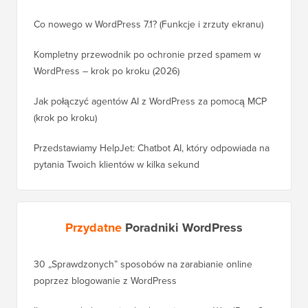
Co nowego w WordPress 7.1? (Funkcje i zrzuty ekranu)
Kompletny przewodnik po ochronie przed spamem w
WordPress – krok po kroku (2026)
Jak połączyć agentów AI z WordPress za pomocą MCP
(krok po kroku)
Przedstawiamy HelpJet: Chatbot AI, który odpowiada na
pytania Twoich klientów w kilka sekund
Przydatne
Poradniki WordPress
30 „Sprawdzonych” sposobów na zarabianie online
Jak pra
poprzez blogowanie z WordPress
WordPre