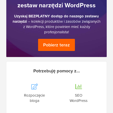
zestaw narzędzi WordPress
Uzyskaj BEZPŁATNY dostęp do naszego zestawu
narzędzi
– kolekcji produktów i zasobów związanych
z WordPress, które powinien mieć każdy
profesjonalista!
Pobierz teraz
Potrzebuję pomocy z…
Rozpoczęcie
SEO
bloga
WordPress