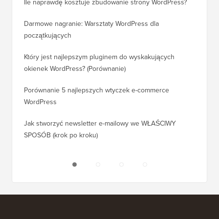
Ile naprawdę kosztuje zbudowanie strony WordPress?
Jak pra
bez utr
Darmowe nagranie: Warsztaty WordPress dla
początkujących
Jak prz
pozycji
Który jest najlepszym pluginem do wyskakujących
okienek WordPress? (Porównanie)
Jak pra
kroku)
Porównanie 5 najlepszych wtyczek e-commerce
WordPress
Jak pra
WordPr
Jak stworzyć newsletter e-mailowy we WŁAŚCIWY
SPOSÓB (krok po kroku)
Jak prz
bez prz