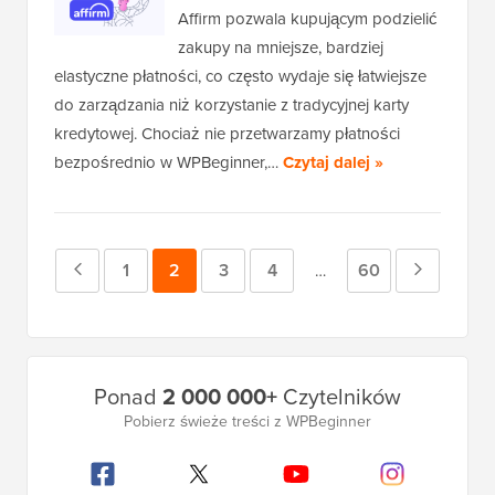
Affirm pozwala kupującym podzielić
zakupy na mniejsze, bardziej
elastyczne płatności, co często wydaje się łatwiejsze
do zarządzania niż korzystanie z tradycyjnej karty
kredytowej. Chociaż nie przetwarzamy płatności
bezpośrednio w WPBeginner,…
Czytaj dalej »
Poprzednia
Strona
1
Strona
2
Strona
3
Strona
4
Strona
60
Następn
Strony
…
tymczasowe
strona
strona
pominięte
Główny
Ponad
2 000 000+
Czytelników
pasek
Pobierz świeże treści z WPBeginner
boczny