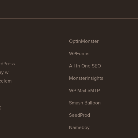
OptinMonster
WPForms
rdPress
All in One SEO
ny w
MonsterInsights
celem
WP Mail SMTP
Smash Balloon
ę
SeedProd
.
Nameboy