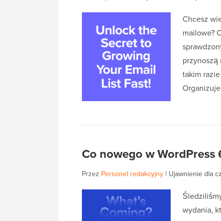
Chcesz wied
mailowe? C
sprawdzony
przynoszą 
takim razi
Organizuj
Co nowego w WordPress 6.7
Przez
Personel redakcyjny
|
Ujawnienie dla c
Śledziliśm
wydania, kt