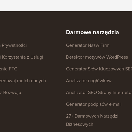
Darmowe narzędzia
a Prywatności
Generator Nazw Firm
 Korzystania z Usługi
Detektor motywów WordPress
enie FTC
Generator Słów Kluczowych SE
rzedawaj moich danych
Analizator nagłówków
z Rozwoju
Analizator SEO Strony Internet
Generator podpisów e-mail
27+ Darmowych Narzędzi
Biznesowych