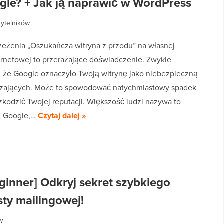
oogle? + Jak ją naprawić w WordPress
zytelników
zeżenia „Oszukańcza witryna z przodu” na własnej
ternetowej to przerażające doświadczenie. Zwykle
, że Google oznaczyło Twoją witrynę jako niebezpieczną
dzających. Może to spowodować natychmiastowy spadek
szkodzić Twojej reputacji. Większość ludzi nazywa to
tą Google,…
Czytaj dalej »
inner] Odkryj sekret szybkiego
ty mailingowej!
w