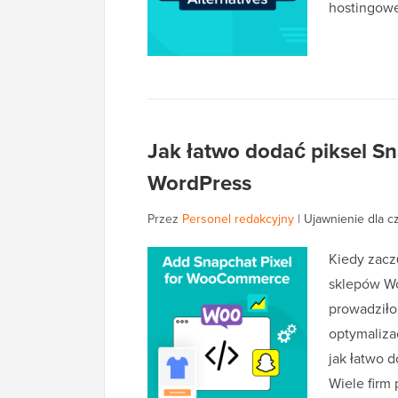
hostingow
Jak łatwo dodać piksel 
WordPress
Przez
Personel redakcyjny
|
Ujawnienie dla c
Kiedy zacz
sklepów Wo
prowadziło
optymaliza
jak łatwo 
Wiele firm