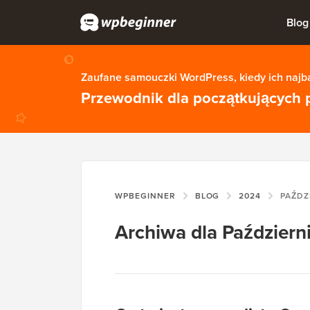
Blog
Zaufane samouczki WordPress, kiedy ich najba
Przewodnik dla początkujących 
WPBEGINNER
BLOG
2024
PAŹDZ
Archiwa dla Październ