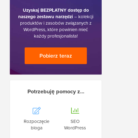
Uzyskaj BEZPŁATNY dostęp do
naszego zestawu narzędzi
– kolekcji
produktów i zasobów związanych z
WordPress, które powinien mieć
każdy profesjonalista!
Pobierz teraz
Potrzebuję pomocy z…
Rozpoczęcie
SEO
bloga
WordPress