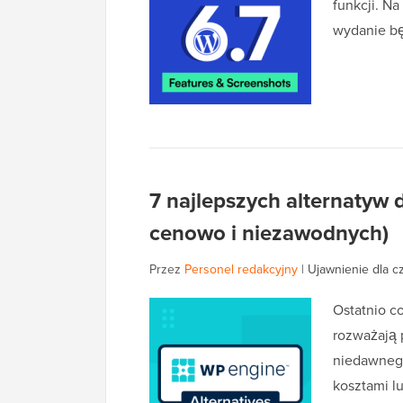
funkcji. N
wydanie b
7 najlepszych alternatyw 
cenowo i niezawodnych)
Przez
Personel redakcyjny
|
Ujawnienie dla c
Ostatnio c
rozważają 
niedawnego
kosztami l