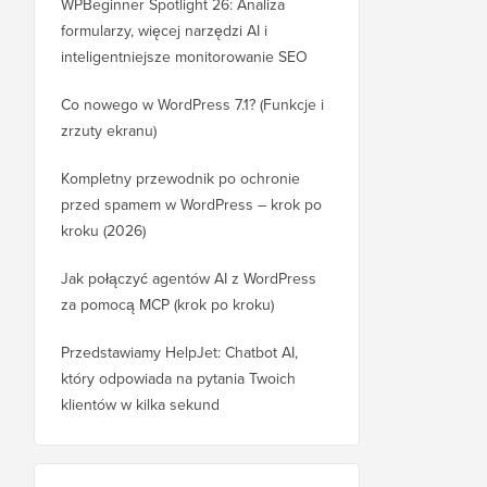
WPBeginner Spotlight 26: Analiza
formularzy, więcej narzędzi AI i
inteligentniejsze monitorowanie SEO
Co nowego w WordPress 7.1? (Funkcje i
zrzuty ekranu)
Kompletny przewodnik po ochronie
przed spamem w WordPress – krok po
kroku (2026)
Jak połączyć agentów AI z WordPress
za pomocą MCP (krok po kroku)
Przedstawiamy HelpJet: Chatbot AI,
który odpowiada na pytania Twoich
klientów w kilka sekund