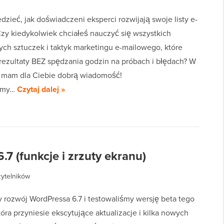
zieć, jak doświadczeni eksperci rozwijają swoje listy e-
zy kiedykolwiek chciałeś nauczyć się wszystkich
ch sztuczek i taktyk marketingu e-mailowego, które
rezultaty BEZ spędzania godzin na próbach i błędach? W
e mam dla Ciebie dobrą wiadomość!
emy…
Czytaj dalej »
 (funkcje i zrzuty ekranu)
zytelników
y rozwój WordPressa 6.7 i testowaliśmy wersję beta tego
óra przyniesie ekscytujące aktualizacje i kilka nowych