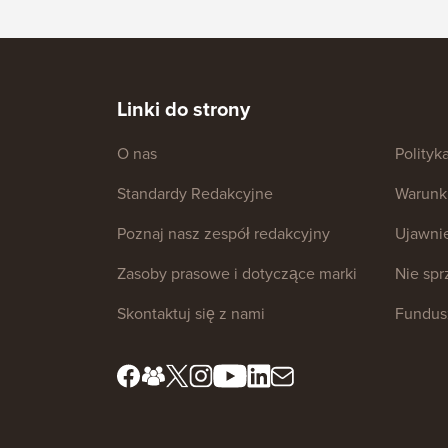
Linki do strony
O nas
Polityk
Standardy Redakcyjne
Warunki
Poznaj nasz zespół redakcyjny
Ujawni
Zasoby prasowe i dotyczące marki
Nie sp
Skontaktuj się z nami
Fundus