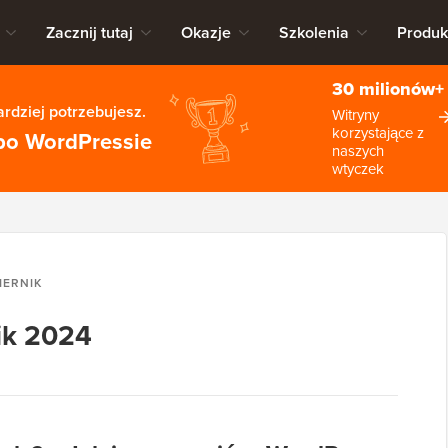
Zacznij tutaj
Okazje
Szkolenia
Produk
30 milionów+
rdziej potrzebujesz.
Witryny
korzystające z
po WordPressie
naszych
wtyczek
IERNIK
ik 2024