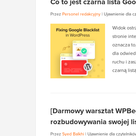
Co to jest czarna lista G
Przez
Personel redakcyjny
|
Ujawnienie dla c
Widok ostr
stronie in
oznacza to
dla odwie
ruchu i za
czarną lis
[Darmowy warsztat WPBeg
rozbudowywania swojej lis
Przez
Syed Balkhi
|
Ujawnienie dla czytelnikó